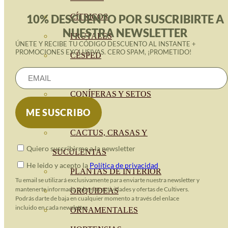
CÍTRICOS
10% DESCUENTO POR SUSCRIBIRTE A
NUESTRA NEWSLETTER
FRUTALES
ÚNETE Y RECIBE TU CÓDIGO DESCUENTO AL INSTANTE +
PROMOCIONES EXCLUSIVAS. CERO SPAM, ¡PROMETIDO!
CÉSPED
BONSAI
CONÍFERAS Y SETOS
OLIVO
CACTUS, CRASAS Y
Quiero suscribirme a la newsletter
SUCULENTAS
He leido y acepto la
Política de privacidad
PLANTAS DE INTERIOR
Tu email se utilizará exclusivamente para enviarte nuestra newsletter y
mantenerte informado sobre las actividades y ofertas de Cultivers.
ORQUIDEAS
Podrás darte de baja en cualquier momento a través del enlace
incluido en cada newsletter.
ORNAMENTALES