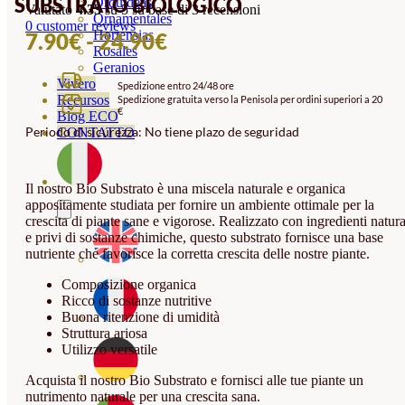
SUBSTRATO BIOLOGICO
Orquideas
Valutato
4.33
su 5 su base di
3
recensioni
Ornamentales
0
customer reviews
FASCIA
Hortensias
7.90
€
-
24.90
€
Rosales
DI
Geranios
Vivero
Spedizione entro 24/48 ore
PREZZO:
Recursos
Spedizione gratuita verso la Penisola per ordini superiori a 20
€
DA
Blog ECO
Periodo di sicurezza: No tiene plazo de seguridad
CONTATTO
7.90€
A
Il nostro Bio Substrato è una miscela naturale e organica
24.90€
appositamente studiata per fornire un ambiente ottimale per la
crescita di piante sane e vigorose. Realizzato con ingredienti natura
e privi di sostanze chimiche, questo substrato fornisce una base
nutriente che favorisce la corretta crescita delle nostre piante.
Composizione organica
Ricco di sostanze nutritive
Buona ritenzione di umidità
Struttura ariosa
Utilizzo versatile
Acquista il nostro Bio Substrato e fornisci alle tue piante un
nutrimento naturale per una crescita sana.