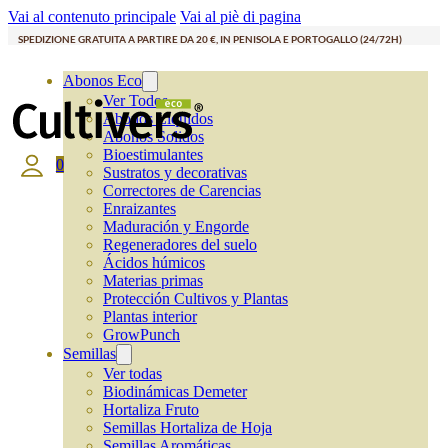
Vai al contenuto principale
Vai al piè di pagina
SPEDIZIONE GRATUITA A PARTIRE DA 20 €, IN PENISOLA E PORTOGALLO (24/72H)
Abonos Eco
Ver Todos
Abonos Líquidos
Abonos Solidos
Bioestimulantes
0
Sustratos y decorativas
Correctores de Carencias
Enraizantes
Maduración y Engorde
Regeneradores del suelo
Ácidos húmicos
Materias primas
Protección Cultivos y Plantas
Plantas interior
GrowPunch
Semillas
Ver todas
Biodinámicas Demeter
Hortaliza Fruto
Semillas Hortaliza de Hoja
Semillas Aromáticas