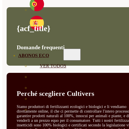
{acf_title}
Domande frequenti
ABONOS ECO
VER TODOS
ABONOS LÍQUIDOS
ABONOS SOLIDOS
Perché scegliere Cultivers
BIOESTIMULANTES
Siamo produttori di fertilizzanti ecologici e biologici e li vendiamo
SUSTRATOS Y
direttamente online, il che ci permette di controllare l'intero processo
garantire prodotti naturali al 100%, innocui per animali e piante, e d
DECORATIVAS
venderli a un prezzo equo per il consumatore. Tutti i nostri fertilizza
insetticidi sono 100% biologici e certificati secondo la legislazione v