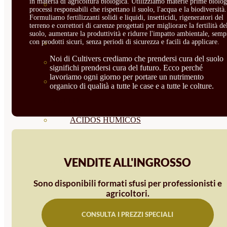
in materia di agricoltura biologica. Utilizziamo materie prime biolog
CORRECTORES DE
processi responsabili che rispettano il suolo, l'acqua e la biodiversità.
Formuliamo fertilizzanti solidi e liquidi, insetticidi, rigeneratori del
CARENCIAS
terreno e correttori di carenze progettati per migliorare la fertilità de
suolo, aumentare la produttività e ridurre l'impatto ambientale, semp
con prodotti sicuri, senza periodi di sicurezza e facili da applicare.
ENRAIZANTES
Noi di Cultivers crediamo che prendersi cura del suolo
MADURACIÓN Y ENGORDE
significhi prendersi cura del futuro. Ecco perché
lavoriamo ogni giorno per portare un nutrimento
REGENERADORES DEL
organico di qualità a tutte le case e a tutte le colture.
SUELO
ÁCIDOS HÚMICOS
MATERIAS PRIMAS
PROTECCIÓN CULTIVOS Y
VENDITE ALL'INGROSSO
PLANTAS
Sono disponibili formati sfusi per professionisti e
agricoltori.
PLANTAS INTERIOR
CONSULTA I PREZZI SPECIALI
GROWPUNCH