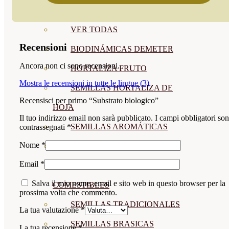
SEMILLAS
VER TODAS
Recensioni
BIODINÁMICAS DEMETER
Ancora non ci sono recensioni.
HORTALIZA FRUTO
Mostra le recensioni in tutte le lingue (3)
SEMILLAS HORTALIZA DE
Recensisci per primo “Substrato biologico”
HOJA
Il tuo indirizzo email non sarà pubblicato.
I campi obbligatori so
SEMILLAS AROMÁTICAS
contrassegnati
*
Nome
*
SEMILLAS FLORES
Email
*
SEMILLAS FLORES
Salva il mio nome, email e sito web in questo browser per la
COMESTIBLES
prossima volta che commento.
SEMILLAS TRADICIONALES
La tua valutazione
*
SEMILLAS BRASICAS
La tua recensione
*