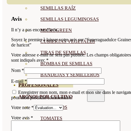
SEMILLAS RAÍZ
Avis
SEMILLAS LEGUMINOSAS
Il n’y a pas encore d’avis.
MICROGREEN
Soyez le premier à laisser votre avis sur “Superaguadulce Graine
CUBIERTAS VEGETALES
de haricot”
TIRAS DE SEMILLAS
Votre adresse e-mail ne sera pas publiée.
Les champs obligatoires
sont indiqués avec
*
BOMBAS DE SEMILLAS
Nom
*
BANDEJAS Y SEMILLEROS
E-mail
*
PROFESIONALES
Enregistrer mon nom, mon e-mail et mon site dans le navigat
ABONOS POR CULTIVO
pour mon prochain commentaire.
VER TODOS
Votre note
*
Votre avis
*
TOMATES
HUERTO