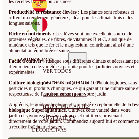
les recettes fraîches ou cuisinées.
Productivité et résistance élevées :
Les plantes sont robustes et
offrent un rendement généreux, idéal pour les climats frais et les
longues saisons.
Riche en nutriments :
Les fèves sont une excellente source de
protéines végétales, de fibres, de vitamines B et C, ainsi que de
minéraux tels que le fer et le magnésium, contribuant ainsi à une
alimentation équilibrée et saine.
ABONOS ECO
Facile à cultiver :
rustique sous différents climats et nécessitant p
d’entretien, cette variété est parfaite pour les jardiniers novices et
VER TODOS
expérimentés.
ABONOS LÍQUIDOS
Culture biologique :
Nos semences sont 100% biologiques, sans
pesticides ni produits chimiques, ce qui garantit une culture saine e
respectueuse de l’environnement pour votre jardin.
ABONOS SOLIDOS
Appréciez le goût authentique et la qualité exceptionnelle de la
fèv
BIOESTIMULANTES
biologique Superaguadulce
. Cultivez cette variété dans votre
jardin et savourez des fèves douces et nutritives provenant
SUSTRATOS Y
directement de votre jardin. Commandez aujourd’hui et commenc
à récolter fraîcheur et saveur !
DECORATIVAS