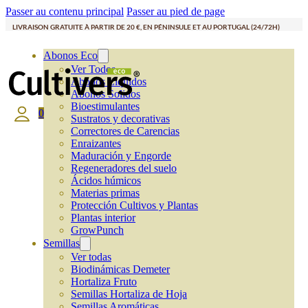
Passer au contenu principal
Passer au pied de page
LIVRAISON GRATUITE À PARTIR DE 20 €, EN PÉNINSULE ET AU PORTUGAL (24/72H)
Abonos Eco
Ver Todos
Abonos Líquidos
Abonos Solidos
Bioestimulantes
0
Sustratos y decorativas
Correctores de Carencias
Enraizantes
Maduración y Engorde
Regeneradores del suelo
Ácidos húmicos
Materias primas
Protección Cultivos y Plantas
Plantas interior
GrowPunch
Semillas
Ver todas
Biodinámicas Demeter
Hortaliza Fruto
Semillas Hortaliza de Hoja
Semillas Aromáticas