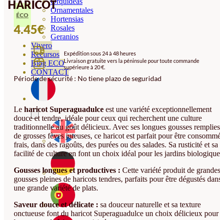
Orquideas
HARICOT
Ornamentales
ÉCO
Hortensias
4.45
€
Rosales
Geranios
Vivero
Recursos
Expédition sous 24 à 48 heures
Livraison gratuite vers la péninsule pour toute commande
Blog ECO
supérieure à 20 €.
CONTACT
Période de sécurité : No tiene plazo de seguridad
Le
haricot Superaguadulce
est une variété exceptionnellement
douce et tendre, idéale pour ceux qui recherchent une culture
traditionnelle au goût délicieux. Avec ses longues gousses remplies
de grosses fèves juteuses, ce haricot est parfait pour être consomm
frais, dans des ragoûts, des purées ou des salades. Sa rusticité et sa
facilité de culture en font un choix idéal pour les jardins biologique
Gousses longues et productives :
Cette variété produit de grande
gousses pleines de haricots tendres, parfaits pour être dégustés dan
une grande variété de plats.
Saveur douce et délicate :
sa douceur naturelle et sa texture
onctueuse font du haricot Superaguadulce un choix délicieux pour