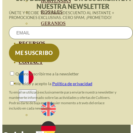
HORTENSIAS
NUESTRA NEWSLETTER
ROSALES
ÚNETE Y RECIBE TU CÓDIGO DESCUENTO AL INSTANTE +
PROMOCIONES EXCLUSIVAS. CERO SPAM, ¡PROMETIDO!
GERANIOS
VIVERO
RECURSOS
BLOG ECO
CONTACT
Quiero suscribirme a la newsletter
He leido y acepto la
Política de privacidad
Tu email se utilizará exclusivamente para enviarte nuestra newsletter y
mantenerte informado sobre las actividades y ofertas de Cultivers.
Podrás darte de baja en cualquier momento a través del enlace
incluido en cada newsletter.