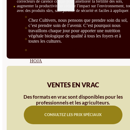
correcteurs de carence conçus pour améliorer la fertilité des sols,
SEMILLAS
augmenter la productivité et réduire l'impact sur l'environnement, to
avec des produits sûrs, sans période de sécurité et faciles à appliquer.
VER TODAS
Chez Cultivers, nous pensons que prendre soin du sol,
c’est prendre soin de l’avenir. C’est pourquoi nous
BIODINÁMICAS DEMETER
travaillons chaque jour pour apporter une nutrition
végétale biologique de qualité à tous les foyers et à
HORTALIZA FRUTO
toutes les cultures.
SEMILLAS HORTALIZA DE
HOJA
SEMILLAS AROMÁTICAS
SEMILLAS FLORES
VENTES EN VRAC
SEMILLAS FLORES
Des formats en vrac sont disponibles pour les
professionnels et les agriculteurs.
COMESTIBLES
CONSULTEZ LES PRIX SPÉCIAUX
SEMILLAS TRADICIONALES
SEMILLAS BRASICAS