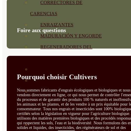
CORRECTORES DE
CARENCIAS
ENRAIZANTES
Foire aux questions
MADURACIÓN Y ENGORDE
REGENERADORES DEL
SUELO
ÁCIDOS HÚMICOS
Pourquoi choisir Cultivers
MATERIAS PRIMAS
Nous sommes fabricants d'engrais écologiques et biologiques et nous 
PROTECCIÓN CULTIVOS Y
vendons directement en ligne, ce qui nous permet de contrôler l'ens
du processus et de garantir des produits 100 % naturels et inoffensif
PLANTAS
les animaux et les plantes, et de les vendre à un prix équitable pour l
consommateur. Tous nos engrais et insecticides sont 100% biologique
PLANTAS INTERIOR
certifiés selon la législation en vigueur pour l'agriculture biologique
utilisons des matières premières biologiques et des procédés responsa
qui respectent les sols, l'eau et la biodiversité. Nous formulons des e
GROWPUNCH
solides et liquides, des insecticides, des régénérateurs de sol et des