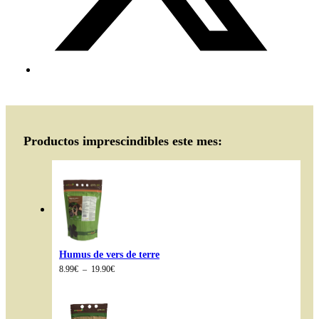
Productos imprescindibles este mes:
Humus de vers de terre
Plage
8.99
€
–
19.90
€
de
prix :
8.99€
à