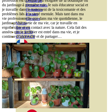
profession est quelque peu éloignée de la botanique ou
Orquideas
du jardinage à première vue. Je suis éducateur social et
Ornamentales
je travaille dans le traitement de la toxicomanie et des
Hortensias
problèmes liés à la santé mentale. Mais tant dans ma
Rosales
vie professionnelle que dans ma vie quotidienne, le
Geranios
jardinage fait partie de ma vie, car je travaille en
Vivero
ergothérapie et en contact avec la nature. Cela fait des
Recursos
années que le jardinier est entré dans ma vie, et je
Blog ECO
continue d’apprendre et de partager…
CONTACT