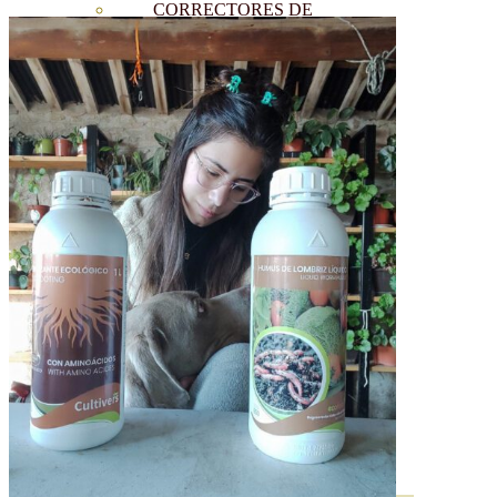
CORRECTORES DE
CARENCIAS
ENRAIZANTES
MADURACIÓN Y ENGORDE
REGENERADORES DEL
SUELO
ÁCIDOS HÚMICOS
MATERIAS PRIMAS
PROTECCIÓN CULTIVOS Y
PLANTAS
PLANTAS INTERIOR
GROWPUNCH