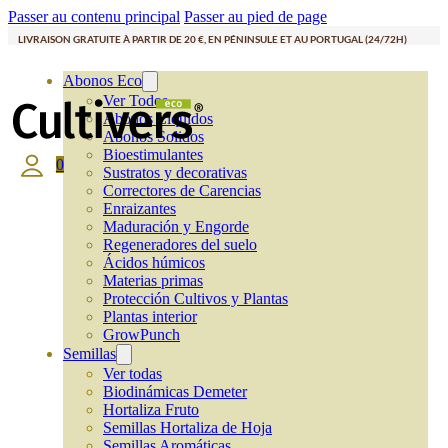
Passer au contenu principal
Passer au pied de page
LIVRAISON GRATUITE À PARTIR DE 20 €, EN PÉNINSULE ET AU PORTUGAL (24/72H)
Abonos Eco
Ver Todos
Abonos Líquidos
Abonos Solidos
Bioestimulantes
0
Sustratos y decorativas
Correctores de Carencias
Enraizantes
Maduración y Engorde
Regeneradores del suelo
Ácidos húmicos
Materias primas
Protección Cultivos y Plantas
Plantas interior
GrowPunch
Semillas
Ver todas
Biodinámicas Demeter
Hortaliza Fruto
Semillas Hortaliza de Hoja
Semillas Aromáticas