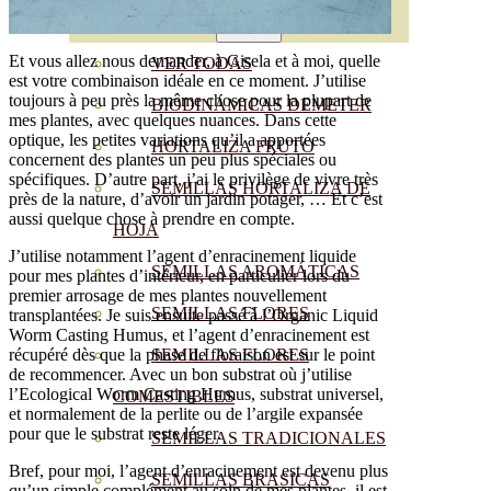
SEMILLAS
Et vous allez nous demander, à Gisela et à moi, quelle
VER TODAS
est votre combinaison idéale en ce moment. J’utilise
toujours à peu près la même chose pour la plupart de
BIODINÁMICAS DEMETER
mes plantes, avec quelques nuances. Dans cette
optique, les petites variations qu’il a apportées
HORTALIZA FRUTO
concernent des plantes un peu plus spéciales ou
spécifiques. D’autre part, j’ai le privilège de vivre très
SEMILLAS HORTALIZA DE
près de la nature, d’avoir un jardin potager, … Et c’est
aussi quelque chose à prendre en compte.
HOJA
J’utilise notamment l’agent d’enracinement liquide
SEMILLAS AROMÁTICAS
pour mes plantes d’intérieur, en particulier lors du
premier arrosage de mes plantes nouvellement
SEMILLAS FLORES
transplantées. Je suis ensuite passé à l’Organic Liquid
Worm Casting Humus, et l’agent d’enracinement est
récupéré dès que la phase de floraison est sur le point
SEMILLAS FLORES
de recommencer. Avec un bon substrat où j’utilise
l’Ecological Worm Casting Humus, substrat universel,
COMESTIBLES
et normalement de la perlite ou de l’argile expansée
pour que le substrat reste léger.
SEMILLAS TRADICIONALES
Bref, pour moi, l’agent d’enracinement est devenu plus
SEMILLAS BRASICAS
qu’un simple complément au soin de mes plantes, il est