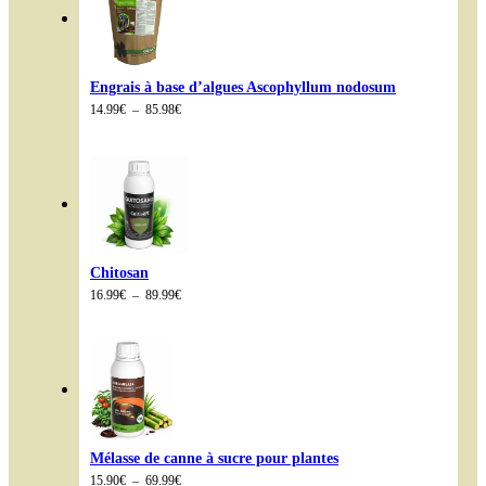
19.90€
Engrais à base d’algues Ascophyllum nodosum
Plage
14.99
€
–
85.98
€
de
prix :
14.99€
à
85.98€
Chitosan
Plage
16.99
€
–
89.99
€
de
prix :
16.99€
à
89.99€
Mélasse de canne à sucre pour plantes
Plage
15.90
€
–
69.99
€