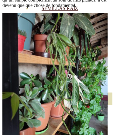
devenu quelque chose de fondamental.
SEMILLAS RAÍZ
SEMILLAS LEGUMINOSAS
MICROGREEN
CUBIERTAS VEGETALES
TIRAS DE SEMILLAS
BOMBAS DE SEMILLAS
BANDEJAS Y SEMILLEROS
PROFESIONALES
ABONOS POR CULTIVO
VER TODOS
TOMATES
HUERTO