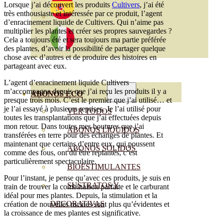
Lorsque j’ai découvert les produits
Cultivers
, j’ai été
très enthousiaste et intéressée par ce produit,
l’agent
d’enracinement liquide de Cultivers. Qui n’aime pas
multiplier les plantes et créer ses propres sauvegardes ?
Cela a toujours été et sera toujours ma partie préférée
des plantes, d’avoir la possibilité de partager quelque
chose avec d’autres et de produire des histoires en
partageant avec eux.
L’agent d’enracinement liquide Cultivers
m’accompagne depuis que j’ai reçu les produits il y a
ABONOS ECO
presque trois mois. C’est le premier que j’ai utilisé… et
je l’ai essayé à plusieurs reprises. Je l’ai utilisé pour
VER TODOS
toutes les transplantations que j’ai effectuées depuis
mon retour. Dans toutes mes boutures que j’ai
ABONOS LÍQUIDOS
transférées en terre pour des échanges de plantes. Et
maintenant que certains d’entre eux, qui poussent
ABONOS SOLIDOS
comme des fous, ont dû être replantés, c’est
particulièrement spectaculaire.
BIOESTIMULANTES
Pour l’instant, je pense qu’avec ces produits, je suis en
SUSTRATOS Y
train de trouver la combinaison parfaite et le carburant
idéal pour mes plantes. Depuis, la stimulation et la
DECORATIVAS
création de nouvelles racines sont plus qu’évidentes et
la croissance de mes plantes est significative.