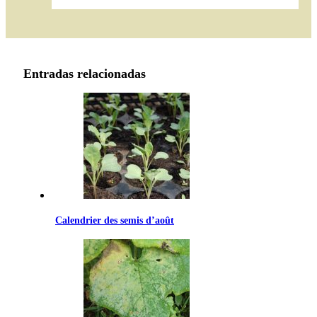
de
prix :
15.90€
à
69.99€
Entradas relacionadas
Calendrier des semis d’août