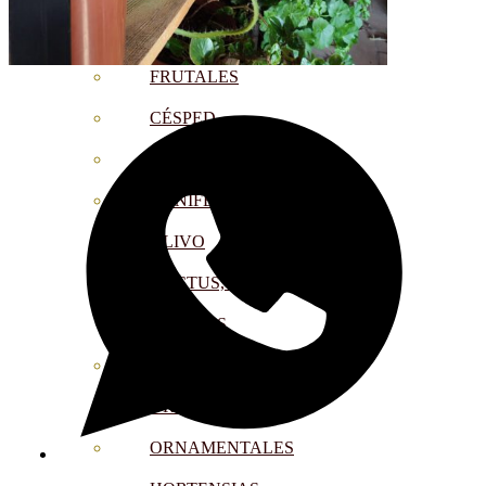
CÍTRICOS
FRUTALES
CÉSPED
BONSAI
CONÍFERAS Y SETOS
OLIVO
CACTUS, CRASAS Y
SUCULENTAS
PLANTAS DE INTERIOR
ORQUIDEAS
ORNAMENTALES