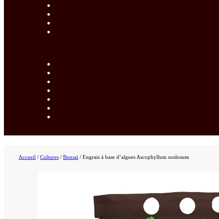
Accueil
/
Cultures
/
Bonsaï
/
Engrais à base d’algues Ascophyllum nodosum