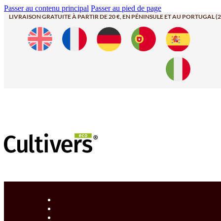
Passer au contenu principal
Passer au pied de page
LIVRAISON GRATUITE À PARTIR DE 20 €, EN PÉNINSULE ET AU PORTUGAL (