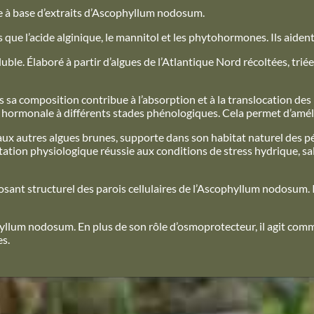
te à base d’extraits d’Ascophyllum nodosum.
 que l’acide alginique, le mannitol et les phytohormones. Ils aident
uble. Élaboré à partir d’algues de l’Atlantique Nord récoltées, triée
 sa composition contribue à l’absorption et à la translocation des
té hormonale à différents stades phénologiques. Cela permet d’amél
x autres algues brunes, supporte dans son habitat naturel des pé
aptation physiologique réussie aux conditions de stress hydrique, s
sant structurel des parois cellulaires de l’Ascophyllum nodosum. I
yllum nodosum. En plus de son rôle d’osmoprotecteur, il agit comm
es.