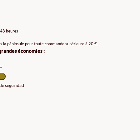
AGE
X :
 48 heures
99€
rs la péninsule pour toute commande supérieure à 20 €.
 grandes économies :
98€
 de seguridad