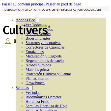
Passer au contenu principal
Passer au pied de page
LIVRAISON GRATUITE À PARTIR DE 20 €, EN PÉNINSULE ET AU PORTUGAL (24/72H)
Abonos Eco
Ver Todos
Abonos Líquidos
Abonos Solidos
Bioestimulantes
0
Sustratos y decorativas
Correctores de Carencias
Enraizantes
Maduración y Engorde
Regeneradores del suelo
Ácidos húmicos
Materias primas
Protección Cultivos y Plantas
Plantas interior
GrowPunch
Semillas
Ver todas
Biodinámicas Demeter
Hortaliza Fruto
Semillas Hortaliza de Hoja
Semillas Aromáticas