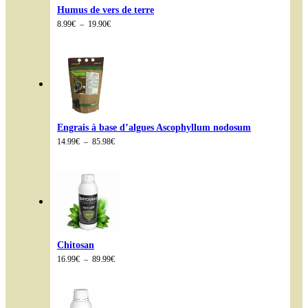
Humus de vers de terre
Plage
8.99
€
–
19.90
€
de
prix :
8.99€
à
19.90€
Engrais à base d’algues Ascophyllum nodosum
Plage
14.99
€
–
85.98
€
de
prix :
14.99€
à
85.98€
Chitosan
Plage
16.99
€
–
89.99
€
de
prix :
16.99€
à