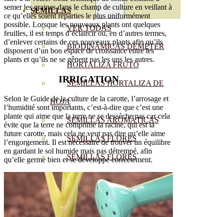
semer les graines dans le champ de culture en veillant à
SEMILLAS
ce qu’elles soient réparties le plus uniformément
possible. Lorsque les nouveaux plants ont quelques
VER TODAS
feuilles, il est temps d’éclaircir ou, en d’autres termes,
d’enlever certains de ces nouveaux plants afin qu’ils
BIODINÁMICAS DEMETER
disposent d’un bon espace de croissance entre les
plants et qu’ils ne se gênent pas les uns les autres.
HORTALIZA FRUTO
IRRIGATION
SEMILLAS HORTALIZA DE
Selon le Guide de la culture de la carotte, l’arrosage et
HOJA
l’humidité sont importants, c’est-à-dire que c’est une
plante qui aime que la terre ne se dessèche pas car cela
SEMILLAS AROMÁTICAS
évite que la terre ne comprime la racine, qui est la
future carotte, mais cela ne veut pas dire qu’elle aime
SEMILLAS FLORES
l’engorgement. Il est nécessaire de trouver un équilibre
en gardant le sol humide mais pas détrempé, afin
SEMILLAS FLORES
qu’elle germe bien et se développe correctement.
COMESTIBLES
SEMILLAS TRADICIONALES
SEMILLAS BRASICAS