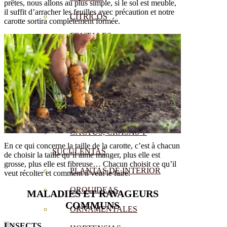
prêtes, nous allons au plus simple, si le sol est meuble,
il suffit d’arracher les feuilles avec précaution et notre
CÍTRICOS
carotte sortira complètement formée.
FRUTALES
CÉSPED
BONSAI
CONÍFERAS Y SETOS
OLIVO
CACTUS, CRASAS Y
En ce qui concerne la taille de la carotte, c’est à chacun
SUCULENTAS
de choisir la taille qu’il aime manger, plus elle est
grosse, plus elle est fibreuse… Chacun choisit ce qu’il
PLANTAS DE INTERIOR
veut récolter et comment il veut le faire.
ORQUIDEAS
MALADIES ET RAVAGEURS
COMMUNS
ORNAMENTALES
I
NSECTS.