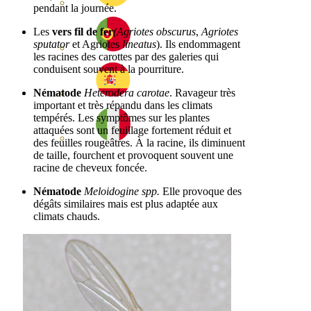
pendant la journée.
Les
vers fil de fer
(Agriotes obscurus
,
Agriotes
sputator
et Agriotes
lineatus
). Ils endommagent
les racines des carottes par des galeries qui
conduisent souvent à la pourriture.
Nématode
Heterodera carotae
. Ravageur très
important et très répandu dans les climats
tempérés. Les symptômes sur les plantes
attaquées sont un feuillage fortement réduit et
des feuilles rougeâtres. À la racine, ils diminuent
de taille, fourchent et provoquent souvent une
racine de cheveux foncée.
Nématode
Meloidogine spp.
Elle provoque des
dégâts similaires mais est plus adaptée aux
climats chauds.