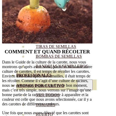
SEMILLAS RAÍZ
SEMILLAS LEGUMINOSAS
MICROGREEN
CUBIERTAS VEGETALES
TIRAS DE SEMILLAS
COMMENT ET QUAND RÉCOLTER
BOMBAS DE SEMILLAS
Dans le Guide de la culture de la carotte, nous vous
BANDEJAS Y SEMILLEROS
montrons qu’après avoir semé, planté et bichonné notre
culture de carottes, il est temps de récolter les carottes.
PROFESIONALES
Environ trois mois après les semailles, il était temps de
les récolter. Comme il s’agit d’une culture de racines,
nous ne savons pas toujours quel est le bon moment,
ABONOS POR CULTIVO
mais c’est très simple, nous verrons sur l’image qu’une
bonne partie de la racine commence à apparaître et la
VER TODOS
couleur est celle que nous avons sélectionnée, car il y a
des carottes de différentes couleurs.
TOMATES
Une fois que nous avons détecté que les carottes sont
HUERTO