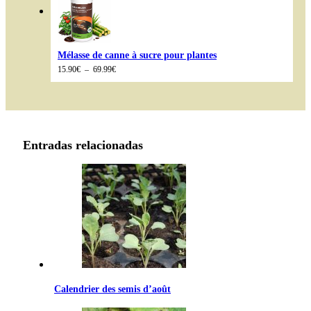
89.99€
Mélasse de canne à sucre pour plantes
Plage
15.90
€
–
69.99
€
de
prix :
15.90€
à
69.99€
Entradas relacionadas
Calendrier des semis d’août