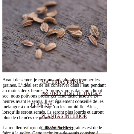
CORRECTORES DE
CARENCIAS
ENRAIZANTES
MADURACIÓN Y ENGORDE
REGENERADORES DEL
SUELO
ÁCIDOS HÚMICOS
Avant de semer, je recommande de faire tremper les
MATERIAS PRIMAS
graines. L’idéal est de les conserver dans l’eau pendant
au moins deux heures. Si nous vivons dans un climat
PROTECCIÓN CULTIVOS Y
sec, nous pouvons prolonger cette tâche jusqu’à 24
heures avant le semis. Il est également conseillé de les
PLANTAS
mélanger à du sable lorsqu’on les humidifie. Ainsi,
lorsqu’ils seront semés, ils seront plus lourds et auront
PLANTAS INTERIOR
plus de chances de germer.
La meilleure façon de disséminer les graines est de le
GROWPUNCH
faire à la volée. Cette technique de semis consiste à