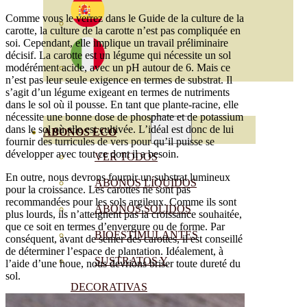
Comme vous le verrez dans le Guide de la culture de la
carotte, la culture de la carotte n’est pas compliquée en
soi. Cependant, elle implique un travail préliminaire
décisif. La carotte est un légume qui nécessite un sol
modérément acide, avec un pH autour de 6. Mais ce
n’est pas leur seule exigence en termes de substrat. Il
s’agit d’un légume exigeant en termes de nutriments
dans le sol où il pousse. En tant que plante-racine, elle
nécessite une bonne dose de phosphate et de potassium
dans le sol où elle est cultivée. L’idéal est donc de lui
ABONOS ECO
fournir des turricules de vers pour qu’il puisse se
développer avec tout ce dont il a besoin.
VER TODOS
En outre, nous devrons fournir un substrat lumineux
ABONOS LÍQUIDOS
pour la croissance. Les carottes ne sont pas
recommandées pour les sols argileux. Comme ils sont
ABONOS SOLIDOS
plus lourds, ils n’atteignent pas la croissance souhaitée,
que ce soit en termes d’envergure ou de forme. Par
BIOESTIMULANTES
conséquent, avant de semer des carottes, il est conseillé
de déterminer l’espace de plantation. Idéalement, à
SUSTRATOS Y
l’aide d’une houe, nous devrions briser toute dureté du
sol.
DECORATIVAS