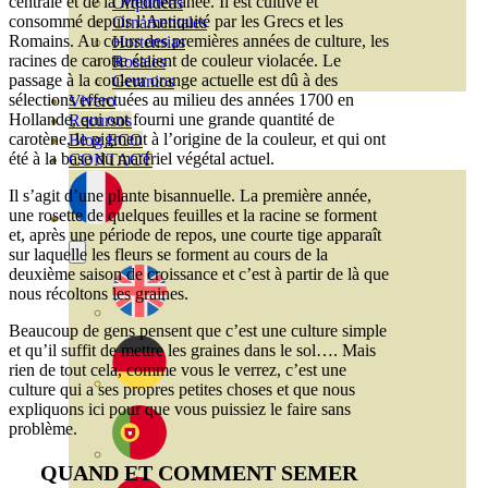
centrale et de la Méditerranée. Il est cultivé et
Orquideas
consommé depuis l’Antiquité par les Grecs et les
Ornamentales
Romains. Au cours des premières années de culture, les
Hortensias
racines de carotte étaient de couleur violacée. Le
Rosales
passage à la couleur orange actuelle est dû à des
Geranios
sélections effectuées au milieu des années 1700 en
Vivero
Hollande, qui ont fourni une grande quantité de
Recursos
carotène, le pigment à l’origine de la couleur, et qui ont
Blog ECO
été à la base du matériel végétal actuel.
CONTACT
Il s’agit d’une plante bisannuelle. La première année,
une rosette de quelques feuilles et la racine se forment
et, après une période de repos, une courte tige apparaît
sur laquelle les fleurs se forment au cours de la
deuxième saison de croissance et c’est à partir de là que
nous récoltons les graines.
Beaucoup de gens pensent que c’est une culture simple
et qu’il suffit de mettre les graines dans le sol…. Mais
rien de tout cela, comme vous le verrez, c’est une
culture qui a ses propres petites choses et que nous
expliquons ici pour que vous puissiez le faire sans
problème.
QUAND ET COMMENT SEMER