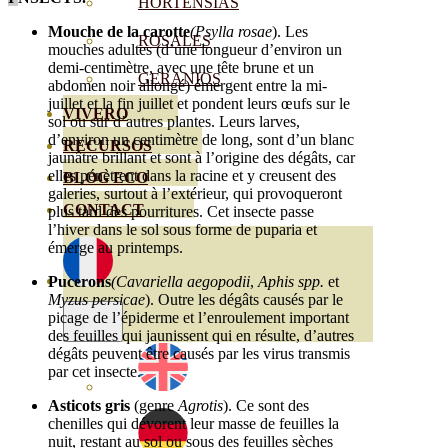
HORTENSIAS
Mouche de la carotte
(Psylla rosae
). Les
ROSALES
mouches adultes (d’une longueur d’environ un
demi-centimètre, avec une tête brune et un
GERANIOS
abdomen noir allongé) émergent entre la mi-
juillet et la fin juillet et pondent leurs œufs sur le
VIVERO
sol ou sur d’autres plantes. Leurs larves,
d’environ un centimètre de long, sont d’un blanc
RECURSOS
jaunâtre brillant et sont à l’origine des dégâts, car
elles pénètrent dans la racine et y creusent des
BLOG ECO
galeries, surtout à l’extérieur, qui provoqueront
CONTACT
plus tard des pourritures. Cet insecte passe
l’hiver dans le sol sous forme de puparia et
émerge au printemps.
Pucerons
(Cavariella aegopodii
,
Aphis spp.
et
Myzus persicae
). Outre les dégâts causés par le
picage de l’épiderme et l’enroulement important
des feuilles qui jaunissent qui en résulte, d’autres
dégâts peuvent être causés par les virus transmis
par cet insecte.
Asticots gris
(genre
Agrotis
). Ce sont des
chenilles qui dévorent leur masse de feuilles la
nuit, restant au sol ou sous des feuilles sèches