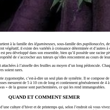
rtient à la famille des
légumineuses
, sous-famille des
papilionacées
, d
 végétatif, il existe des variétés à croissance déterminée et d’autres à 
re est peu développé dans son ensemble, bien qu’il possède une racine pi
 propriété de s’accrocher aux tuteurs qu’elles rencontrent au cours de leu
nt attachées à l’aisselle des feuilles au moyen d’un long pédoncule. Ch
es soient rares.
ie zygomorphe, c’est-à-dire un seul plan de symétrie. Il se compose de 
gousses mesurent de 5 à 10 cm de long et contiennent généralement de 4 à 
valvas » de la gousse sont parcheminées, ce qui les rend immangeables.
QUAND ET COMMENT SEMER
d’une culture d’hiver et de printemps qui, selon l’endroit où vous vive