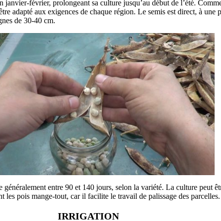
n janvier-février, prolongeant sa culture jusqu’au début de l’été. Comme 
 être adapté aux exigences de chaque région. Le semis est direct, à une 
lignes de 30-40 cm.
le généralement entre 90 et 140 jours, selon la variété. La culture peut êt
 les pois mange-tout, car il facilite le travail de palissage des parcelles.
IRRIGATION