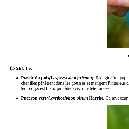
I
NSECTS.
Pyrale du pois
(Laspeyresia nigricana
)
. Il s’agit d’un pap
chenilles pénètrent dans les gousses et mangent l’intérieur d
leur corps est blanc jaunâtre avec une tête foncée.
Puceron vert
(Acyrthosiphon pisum
Harris).
Ce ravageur a