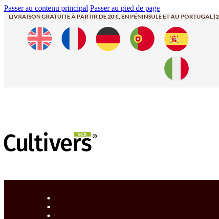
Passer au contenu principal
Passer au pied de page
LIVRAISON GRATUITE À PARTIR DE 20 €, EN PÉNINSULE ET AU PORTUGAL (