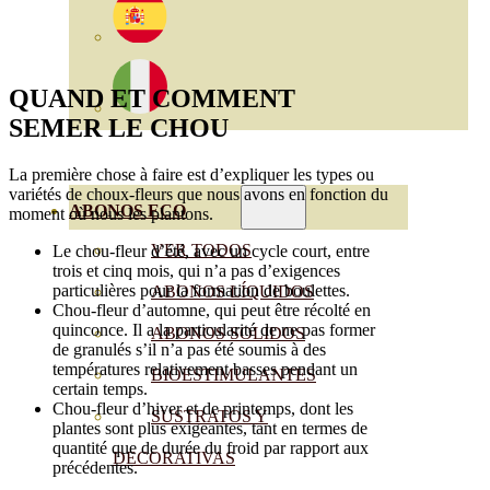
QUAND ET COMMENT
SEMER
LE CHOU
La première chose à faire est d’expliquer les types ou
variétés de choux-fleurs que nous avons en fonction du
ABONOS ECO
moment où nous les plantons.
VER TODOS
Le chou-fleur d’été, avec un cycle court, entre
trois et cinq mois, qui n’a pas d’exigences
particulières pour la formation de boulettes.
ABONOS LÍQUIDOS
Chou-fleur d’automne, qui peut être récolté en
quinconce. Il a la particularité de ne pas former
ABONOS SOLIDOS
de granulés s’il n’a pas été soumis à des
températures relativement basses pendant un
BIOESTIMULANTES
certain temps.
Chou-fleur d’hiver et de printemps, dont les
SUSTRATOS Y
plantes sont plus exigeantes, tant en termes de
quantité que de durée du froid par rapport aux
DECORATIVAS
précédentes.