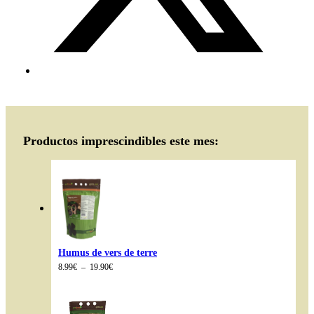
Productos imprescindibles este mes:
Humus de vers de terre
Plage
8.99
€
–
19.90
€
de
prix :
8.99€
à