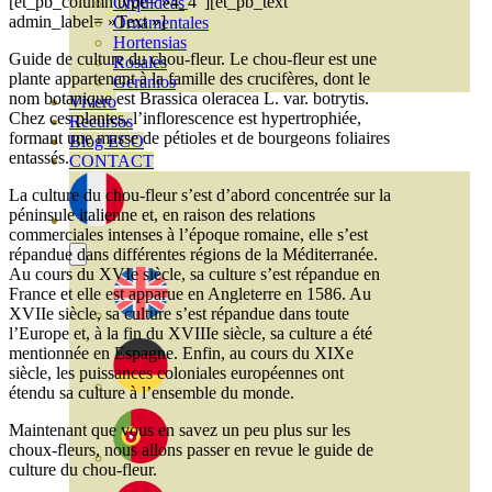
[et_pb_column type= »4_4″][et_pb_text
Orquideas
admin_label= »Text »]
Ornamentales
Hortensias
Guide de culture du chou-fleur. Le chou-fleur est une
Rosales
plante appartenant à la famille des crucifères, dont le
Geranios
nom botanique est Brassica oleracea L. var. botrytis.
Vivero
Chez ces plantes, l’inflorescence est hypertrophiée,
Recursos
formant une masse de pétioles et de bourgeons foliaires
Blog ECO
entassés.
CONTACT
La culture du chou-fleur s’est d’abord concentrée sur la
péninsule italienne et, en raison des relations
commerciales intenses à l’époque romaine, elle s’est
répandue dans différentes régions de la Méditerranée.
Au cours du XVIe siècle, sa culture s’est répandue en
France et elle est apparue en Angleterre en 1586. Au
XVIIe siècle, sa culture s’est répandue dans toute
l’Europe et, à la fin du XVIIIe siècle, sa culture a été
mentionnée en Espagne. Enfin, au cours du XIXe
siècle, les puissances coloniales européennes ont
étendu sa culture à l’ensemble du monde.
Maintenant que vous en savez un peu plus sur les
choux-fleurs, nous allons passer en revue le guide de
culture du chou-fleur.