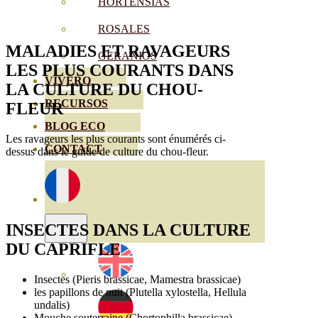
HORTENSIAS
ROSALES
MALADIES ET RAVAGEURS
GERANIOS
LES PLUS COURANTS
DANS
VIVERO
LA CULTURE DU CHOU-
RECURSOS
FLEUR
BLOG ECO
Les ravageurs les plus courants sont énumérés ci-
CONTACT
dessus dans le guide de culture du chou-fleur.
INSECTES DANS LA CULTURE
DU
CAPRIFLE
Insectes (Pieris brassicae, Mamestra brassicae)
les papillons de nuit (Plutella xylostella, Hellula
undalis)
Mouche souterraine (Chortophilla brassicae)