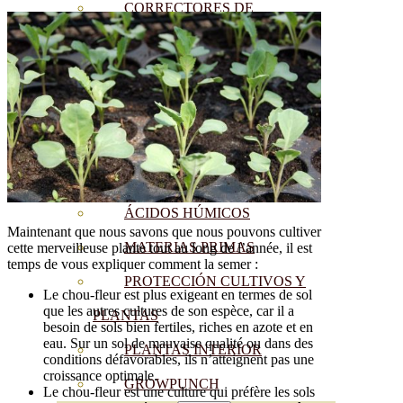
CORRECTORES DE
CARENCIAS
ENRAIZANTES
MADURACIÓN Y ENGORDE
REGENERADORES DEL
SUELO
ÁCIDOS HÚMICOS
Maintenant que nous savons que nous pouvons cultiver
MATERIAS PRIMAS
cette merveilleuse plante tout au long de l’année, il est
temps de vous expliquer comment la semer :
PROTECCIÓN CULTIVOS Y
Le chou-fleur est plus exigeant en termes de sol
que les autres cultures de son espèce, car il a
PLANTAS
besoin de sols bien fertiles, riches en azote et en
eau. Sur un sol de mauvaise qualité ou dans des
PLANTAS INTERIOR
conditions défavorables, ils n’atteignent pas une
croissance optimale.
GROWPUNCH
Le chou-fleur est une culture qui préfère les sols