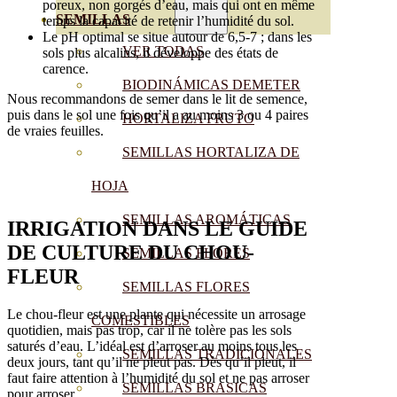
poreux, non gorgés d’eau, mais qui ont en même
SEMILLAS
temps la capacité de retenir l’humidité du sol.
Le pH optimal se situe autour de 6,5-7 ; dans les
VER TODAS
sols plus alcalins, il développe des états de
carence.
BIODINÁMICAS DEMETER
Nous recommandons de semer dans le lit de semence,
puis dans le sol une fois qu’il a au moins 3 ou 4 paires
HORTALIZA FRUTO
de vraies feuilles.
SEMILLAS HORTALIZA DE
HOJA
SEMILLAS AROMÁTICAS
IRRIGATION
DANS LE GUIDE
DE CULTURE DU CHOU-
SEMILLAS FLORES
FLEUR
SEMILLAS FLORES
Le chou-fleur est une plante qui nécessite un arrosage
COMESTIBLES
quotidien, mais pas trop, car il ne tolère pas les sols
saturés d’eau. L’idéal est d’arroser au moins tous les
SEMILLAS TRADICIONALES
deux jours, tant qu’il ne pleut pas. Dès qu’il pleut, il
faut faire attention à l’humidité du sol et ne pas arroser
SEMILLAS BRASICAS
pour arroser.