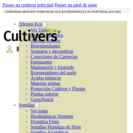
Passer au contenu principal
Passer au pied de page
LIVRAISON GRATUITE À PARTIR DE 20 €, EN PÉNINSULE ET AU PORTUGAL (24/72H)
Abonos Eco
Ver Todos
Abonos Líquidos
Abonos Solidos
Bioestimulantes
0
Sustratos y decorativas
Correctores de Carencias
Enraizantes
Maduración y Engorde
Regeneradores del suelo
Ácidos húmicos
Materias primas
Protección Cultivos y Plantas
Plantas interior
GrowPunch
Semillas
Ver todas
Biodinámicas Demeter
Hortaliza Fruto
Semillas Hortaliza de Hoja
Semillas Aromáticas