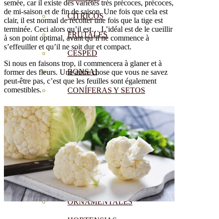
semée, car il existe des variétés très précoces, précoces,
de mi-saison et de fin de saison. Une fois que cela est
CÍTRICOS
clair, il est normal de récolter une fois que la tige est
terminée. Ceci alors qu’il est… L’idéal est de le cueillir
FRUTALES
à son point optimal, avant qu’il ne commence à
s’effeuiller et qu’il ne soit dur et compact.
CÉSPED
Si nous en faisons trop, il commencera à glaner et à
BONSAI
former des fleurs. Une autre chose que vous ne savez
peut-être pas, c’est que les feuilles sont également
comestibles.
CONÍFERAS Y SETOS
OLIVO
CACTUS, CRASAS Y
SUCULENTAS
PLANTAS DE INTERIOR
ORQUIDEAS
ORNAMENTALES