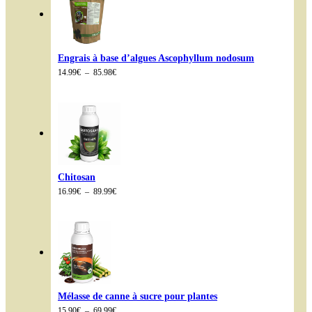
19.90€
Engrais à base d’algues Ascophyllum nodosum
Plage
14.99
€
–
85.98
€
de
prix :
14.99€
à
85.98€
Chitosan
Plage
16.99
€
–
89.99
€
de
prix :
16.99€
à
89.99€
Mélasse de canne à sucre pour plantes
Plage
15.90
€
–
69.99
€