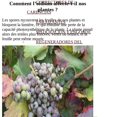
CORRECTORES DE
Comment l’oïdium affecte-t-il nos
plantes ?
CARENCIAS
Les spores recouvrent les feuilles de nos plantes et
ENRAIZANTES
bloquent la lumière, ce qui entraîne une perte de la
capacité photosynthétique de la plante. La plante prend
MADURACIÓN Y ENGORDE
alors des teintes plus foncées, vertes ou brunes, et la
feuille peut même mourir.
REGENERADORES DEL
SUELO
ÁCIDOS HÚMICOS
MATERIAS PRIMAS
PROTECCIÓN CULTIVOS Y
PLANTAS
PLANTAS INTERIOR
GROWPUNCH