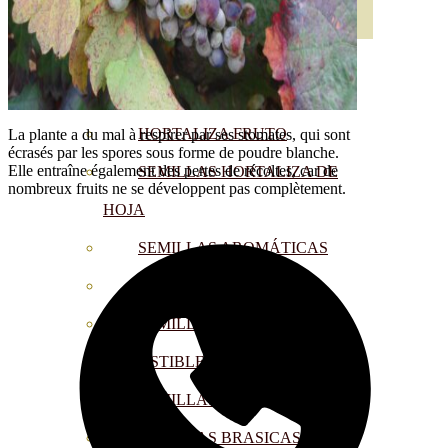
SEMILLAS
VER TODAS
BIODINÁMICAS DEMETER
HORTALIZA FRUTO
La plante a du mal à respirer par ses stomates, qui sont
écrasés par les spores sous forme de poudre blanche.
Elle entraîne également des pertes de récoltes, car de
SEMILLAS HORTALIZA DE
nombreux fruits ne se développent pas complètement.
HOJA
SEMILLAS AROMÁTICAS
SEMILLAS FLORES
SEMILLAS FLORES
COMESTIBLES
SEMILLAS TRADICIONALES
SEMILLAS BRASICAS