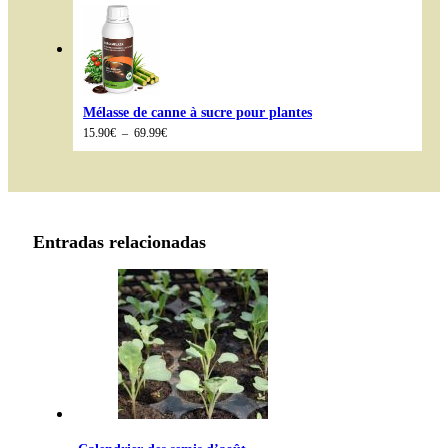
16.99€
à
89.99€
Mélasse de canne à sucre pour plantes
Plage
15.90
€
–
69.99
€
de
prix :
15.90€
à
69.99€
Entradas relacionadas