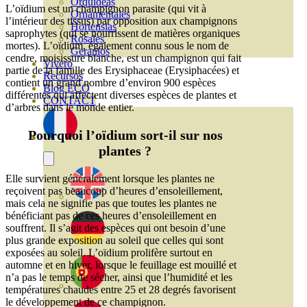
Orquideas
L’oïdium est un champignon parasite (qui vit à
Ornamentales
l’intérieur des tissus) par opposition aux champignons
Hortensias
saprophytes (qui se nourrissent de matières organiques
Rosales
mortes). L’oïdium, également connu sous le nom de
Geranios
cendre, moisissure blanche, est un champignon qui fait
Vivero
partie de la famille des Erysiphaceae (Erysiphacées) et
Recursos
contient un grand nombre d’environ 900 espèces
Blog ECO
différentes qui affectent diverses espèces de plantes et
CONTACT
d’arbres dans le monde entier.
Pourquoi l’oïdium sort-il sur nos
plantes ?
Elle survient généralement lorsque les plantes ne
reçoivent pas beaucoup d’heures d’ensoleillement,
mais cela ne signifie pas que toutes les plantes ne
bénéficiant pas de ces heures d’ensoleillement en
souffrent. Il s’agit des espèces qui ont besoin d’une
plus grande exposition au soleil que celles qui sont
exposées au soleil. L’oïdium prolifère surtout en
automne et en hiver, lorsque le feuillage est mouillé et
n’a pas le temps de sécher, ainsi que l’humidité et les
températures chaudes entre 25 et 28 degrés favorisent
le développement de ce champignon.