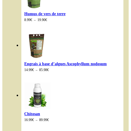
Humus de vers de terre
Plage
8.99
€
–
19.90
€
de
prix :
8.99€
à
19.90€
Engrais à base d’algues Ascophyllum nodosum
Plage
14.99
€
–
85.98
€
de
prix :
14.99€
à
85.98€
Chitosan
Plage
16.99
€
–
89.99
€
de
prix :