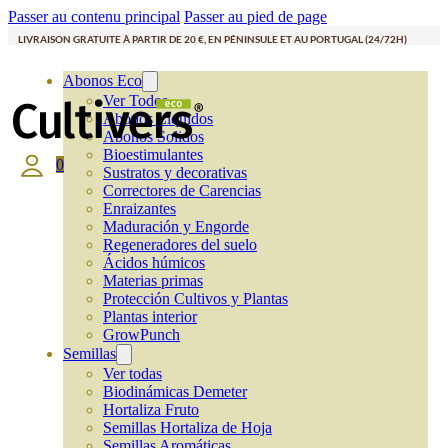
Passer au contenu principal
Passer au pied de page
LIVRAISON GRATUITE À PARTIR DE 20 €, EN PÉNINSULE ET AU PORTUGAL (24/72H)
Abonos Eco
Ver Todos
Abonos Líquidos
Abonos Solidos
Bioestimulantes
0
Sustratos y decorativas
Correctores de Carencias
Enraizantes
Maduración y Engorde
Regeneradores del suelo
Ácidos húmicos
Materias primas
Protección Cultivos y Plantas
Plantas interior
GrowPunch
Semillas
Ver todas
Biodinámicas Demeter
Hortaliza Fruto
Semillas Hortaliza de Hoja
Semillas Aromáticas