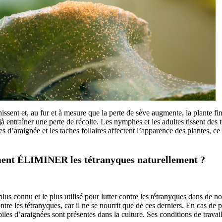
sent et, au fur et à mesure que la perte de sève augmente, la plante fini
entraîner une perte de récolte. Les nymphes et les adultes tissent des toi
es d’araignée et les taches foliaires affectent l’apparence des plantes, c
nt ÉLIMINER les tétranyques naturellement ?
plus connu et le plus utilisé pour lutter contre les tétranyques dans de n
ontre les tétranyques, car il ne se nourrit que de ces derniers. En cas de p
oiles d’araignées sont présentes dans la culture. Ses conditions de travai