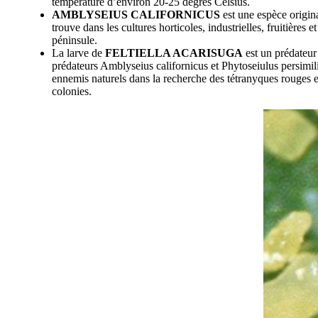
température d’environ 20-25 degrés Celsius.
AMBLYSEIUS CALIFORNICUS
est une espèce origina
trouve dans les cultures horticoles, industrielles, fruitières
péninsule.
La larve de
FELTIELLA ACARISUGA
est un prédateur 
prédateurs Amblyseius californicus et Phytoseiulus persimil
ennemis naturels dans la recherche des tétranyques rouges en
colonies.