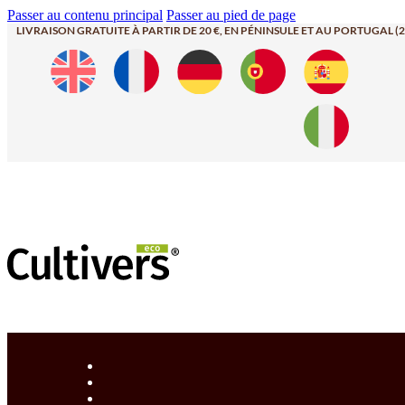
Passer au contenu principal
Passer au pied de page
LIVRAISON GRATUITE À PARTIR DE 20 €, EN PÉNINSULE ET AU PORTUGAL (