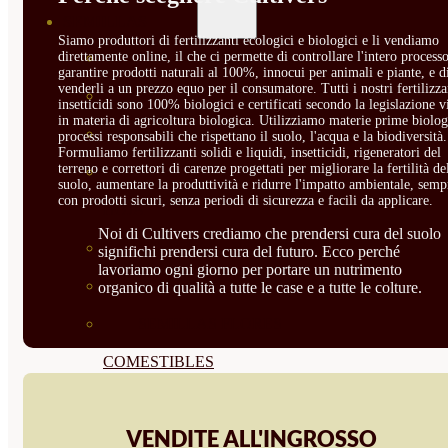
SEMILLAS
Siamo produttori di fertilizzanti ecologici e biologici e li vendiamo
VER TODAS
direttamente online, il che ci permette di controllare l'intero processo
garantire prodotti naturali al 100%, innocui per animali e piante, e d
venderli a un prezzo equo per il consumatore. Tutti i nostri fertilizza
BIODINÁMICAS DEMETER
insetticidi sono 100% biologici e certificati secondo la legislazione v
in materia di agricoltura biologica. Utilizziamo materie prime biolog
HORTALIZA FRUTO
processi responsabili che rispettano il suolo, l'acqua e la biodiversità.
Formuliamo fertilizzanti solidi e liquidi, insetticidi, rigeneratori del
terreno e correttori di carenze progettati per migliorare la fertilità de
SEMILLAS HORTALIZA DE
suolo, aumentare la produttività e ridurre l'impatto ambientale, semp
con prodotti sicuri, senza periodi di sicurezza e facili da applicare.
HOJA
Noi di Cultivers crediamo che prendersi cura del suolo
SEMILLAS AROMÁTICAS
significhi prendersi cura del futuro. Ecco perché
lavoriamo ogni giorno per portare un nutrimento
SEMILLAS FLORES
organico di qualità a tutte le case e a tutte le colture.
SEMILLAS FLORES
COMESTIBLES
SEMILLAS TRADICIONALES
VENDITE ALL'INGROSSO
SEMILLAS BRASICAS