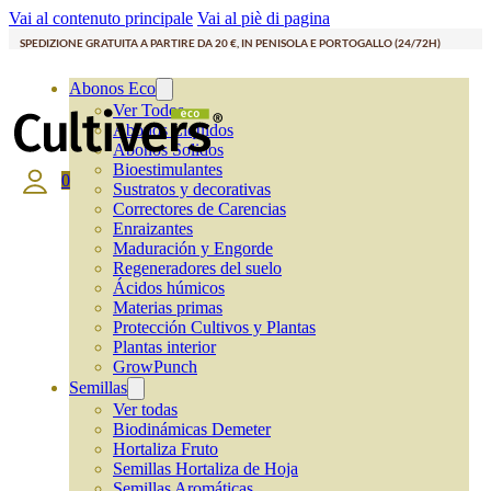
Vai al contenuto principale
Vai al piè di pagina
SPEDIZIONE GRATUITA A PARTIRE DA 20 €, IN PENISOLA E PORTOGALLO (24/72H)
Abonos Eco
Ver Todos
Abonos Líquidos
Abonos Solidos
Bioestimulantes
0
Sustratos y decorativas
Correctores de Carencias
Enraizantes
Maduración y Engorde
Regeneradores del suelo
Ácidos húmicos
Materias primas
Protección Cultivos y Plantas
Plantas interior
GrowPunch
Semillas
Ver todas
Biodinámicas Demeter
Hortaliza Fruto
Semillas Hortaliza de Hoja
Semillas Aromáticas