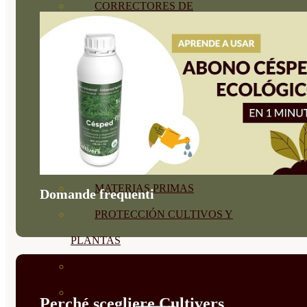
CORRECTORES DE
CARENCIAS
ENRAIZANTES
MADURACIÓN Y ENGORDE
REGENERADORES DEL
SUELO
ÁCIDOS HÚMICOS
MATERIAS PRIMAS
Domande frequenti
PROTECCIÓN CULTIVOS Y
PLANTAS
PLANTAS INTERIOR
GROWPUNCH
Perché scegliere Cultivers