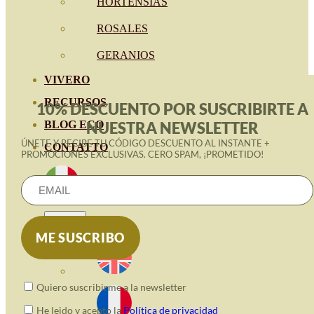
HORTENSIAS
ROSALES
GERANIOS
VIVERO
RECURSOS
10% DESCUENTO POR SUSCRIBIRTE A
NUESTRA NEWSLETTER
BLOG ECO
ÚNETE Y RECIBE TU CÓDIGO DESCUENTO AL INSTANTE +
CONTATTO
PROMOCIONES EXCLUSIVAS. CERO SPAM, ¡PROMETIDO!
Quiero suscribirme a la newsletter
He leido y acepto la
Política de privacidad