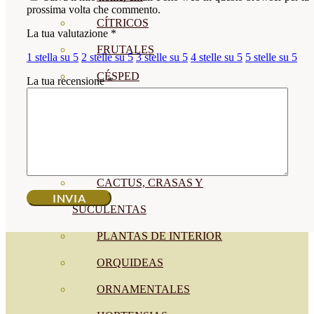
prossima volta che commento.
CÍTRICOS
La tua valutazione
*
FRUTALES
1 stella su 5
2 stelle su 5
3 stelle su 5
4 stelle su 5
5 stelle su 5
CÉSPED
La tua recensione
*
BONSAI
CONÍFERAS Y SETOS
OLIVO
CACTUS, CRASAS Y
SUCULENTAS
PLANTAS DE INTERIOR
ORQUIDEAS
ORNAMENTALES