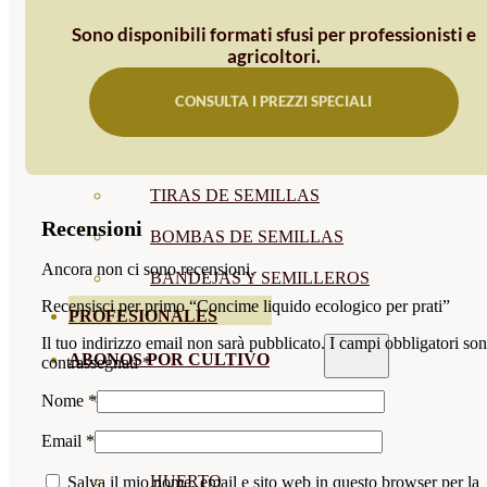
SEMILLAS RAÍZ
Sono disponibili formati sfusi per professionisti e
agricoltori.
SEMILLAS LEGUMINOSAS
CONSULTA I PREZZI SPECIALI
MICROGREEN
CUBIERTAS VEGETALES
TIRAS DE SEMILLAS
Recensioni
BOMBAS DE SEMILLAS
Ancora non ci sono recensioni.
BANDEJAS Y SEMILLEROS
Recensisci per primo “Concime liquido ecologico per prati”
PROFESIONALES
Il tuo indirizzo email non sarà pubblicato.
I campi obbligatori so
ABONOS POR CULTIVO
contrassegnati
*
VER TODOS
Nome
*
TOMATES
Email
*
HUERTO
Salva il mio nome, email e sito web in questo browser per la