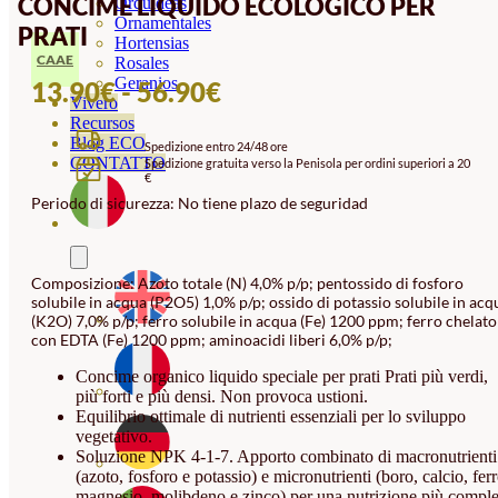
CONCIME LIQUIDO ECOLOGICO PER
Orquideas
Ornamentales
PRATI
Hortensias
CAAE
Rosales
Geranios
FASCIA
13.90
€
-
56.90
€
Vivero
DI
Recursos
Blog ECO
Spedizione entro 24/48 ore
PREZZO:
CONTATTO
Spedizione gratuita verso la Penisola per ordini superiori a 20
€
DA
Periodo di sicurezza: No tiene plazo de seguridad
13.90€
A
56.90€
Composizione: Azoto totale (N) 4,0% p/p; pentossido di fosforo
solubile in acqua (P2O5) 1,0% p/p; ossido di potassio solubile in acq
(K2O) 7,0% p/p; ferro solubile in acqua (Fe) 1200 ppm; ferro chelato
con EDTA (Fe) 1200 ppm; aminoacidi liberi 6,0% p/p;
Concime organico liquido speciale per prati Prati più verdi,
più forti e più densi. Non provoca ustioni.
Equilibrio ottimale di nutrienti essenziali per lo sviluppo
vegetativo.
Soluzione NPK 4-1-7. Apporto combinato di macronutrienti
(azoto, fosforo e potassio) e micronutrienti (boro, calcio, ferr
magnesio, molibdeno e zinco) per una nutrizione più comple