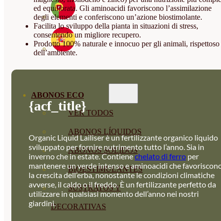
ed equilibrata. Gli aminoacidi favoriscono l’assimilazione
degli elementi e conferiscono un’azione biostimolante.
Facilita lo sviluppo della pianta in situazioni di stress,
consentendo un migliore recupero.
Prodotto 100% naturale e innocuo per gli animali, rispettoso
dell’ambiente.
ABONOS ECO
{acf_title}
VER TODOS
ABONOS LÍQUIDOS
Organic Liquid Lailiser è un fertilizzante organico liquido
sviluppato per fornire nutrimento tutto l’anno. Sia in
ABONOS SOLIDOS
inverno che in estate. Contiene
chelato di ferro
per
mantenere un verde intenso e aminoacidi che favoriscon
BIOESTIMULANTES
la crescita dell’erba, nonostante le condizioni climatiche
avverse, il caldo o il freddo. È un fertilizzante perfetto da
SUSTRATOS Y
utilizzare in qualsiasi momento dell’anno nei nostri
giardini.
DECORATIVAS