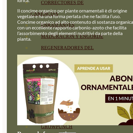
idrica.
CORRECTORES DE
Il concime organico per piante ornamentali è di origine
CARENCIAS
vegetale e ha una forma perlata che ne facilita l’uso.
Concime organico ad alto contenuto di sostanza organica
ENRAIZANTES
con un eccellente rapporto carbonio-azoto che facilita
l’assorbimento degli elementi nutritivi da parte della
MADURACIÓN Y ENGORDE
pianta.
REGENERADORES DEL
SUELO
ÁCIDOS HÚMICOS
MATERIAS PRIMAS
PROTECCIÓN CULTIVOS Y
PLANTAS
PLANTAS INTERIOR
GROWPUNCH