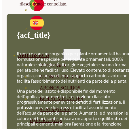
rilascio lento e controllato.
{acf_title}
Il nostro concime organico per piante ornamentali ha una
ABONOS ECO
formulazione speciale per le piante ornamentali, 100%
naturale e biologica. È di origine vegetale e ha una forma
VER TODOS
perlata che ne facilita l’uso. Elevato contenuto di sostanz
organica, con un eccellente rapporto carbonio-azoto che
ABONOS LÍQUIDOS
facilita l’assorbimento dei nutrienti da parte della pianta.
ABONOS SOLIDOS
Una parte dell’azoto è disponibile fin dal momento
dell’applicazione, mentre il resto viene rilasciato
BIOESTIMULANTES
progressivamente per evitare deficit di fertilizzazione. Il
potassio previene lo stress e facilita l’assorbimento
SUSTRATOS Y
dell’acqua da parte delle piante. Aumenta le dimensioni e 
colore dei fiori, contribuisce a un apporto equilibrato dei
DECORATIVAS
principali elementi, migliora l’aerazione e la ritenzione