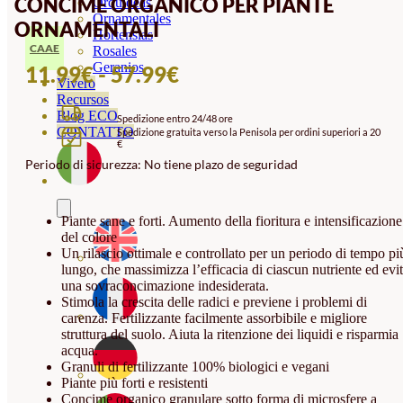
CONCIME ORGANICO PER PIANTE
Orquideas
Ornamentales
ORNAMENTALI
Hortensias
CAAE
Rosales
Geranios
FASCIA
11.99
€
-
57.99
€
Vivero
DI
Recursos
Blog ECO
Spedizione entro 24/48 ore
PREZZO:
CONTATTO
Spedizione gratuita verso la Penisola per ordini superiori a 20
€
DA
Periodo di sicurezza: No tiene plazo de seguridad
11.99€
A
Piante sane e forti. Aumento della fioritura e intensificazione
57.99€
del colore
Un rilascio ottimale e controllato per un periodo di tempo pi
lungo, che massimizza l’efficacia di ciascun nutriente ed evi
una sovraconcimazione indesiderata.
Stimola la crescita delle radici e previene i problemi di
carenza. Fertilizzante facilmente assorbibile e migliore
struttura del suolo. Aiuta la ritenzione dei liquidi e risparmia
acqua.
Granuli di fertilizzante 100% biologici e vegani
Piante più forti e resistenti
Concime organico granulare sotto forma di microsfere a