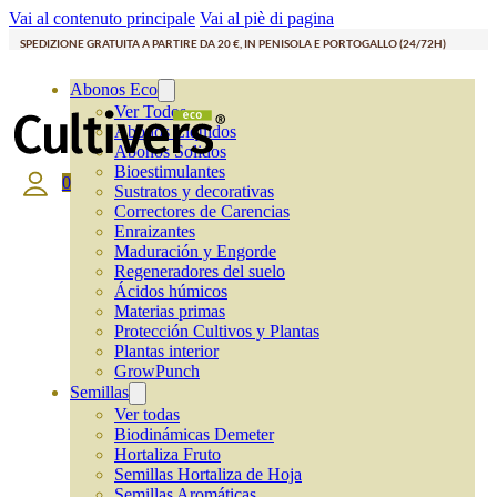
Vai al contenuto principale
Vai al piè di pagina
SPEDIZIONE GRATUITA A PARTIRE DA 20 €, IN PENISOLA E PORTOGALLO (24/72H)
Abonos Eco
Ver Todos
Abonos Líquidos
Abonos Solidos
Bioestimulantes
0
Sustratos y decorativas
Correctores de Carencias
Enraizantes
Maduración y Engorde
Regeneradores del suelo
Ácidos húmicos
Materias primas
Protección Cultivos y Plantas
Plantas interior
GrowPunch
Semillas
Ver todas
Biodinámicas Demeter
Hortaliza Fruto
Semillas Hortaliza de Hoja
Semillas Aromáticas