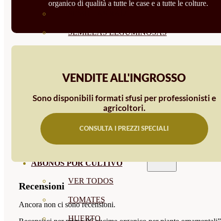
organico di qualità a tutte le case e a tutte le colture.
SEMILLAS RAÍZ
SEMILLAS LEGUMINOSAS
MICROGREEN
CUBIERTAS VEGETALES
VENDITE ALL'INGROSSO
TIRAS DE SEMILLAS
Sono disponibili formati sfusi per professionisti e
BOMBAS DE SEMILLAS
agricoltori.
BANDEJAS Y SEMILLEROS
CONSULTA I PREZZI SPECIALI
PROFESIONALES
ABONOS POR CULTIVO
VER TODOS
Recensioni
TOMATES
Ancora non ci sono recensioni.
HUERTO