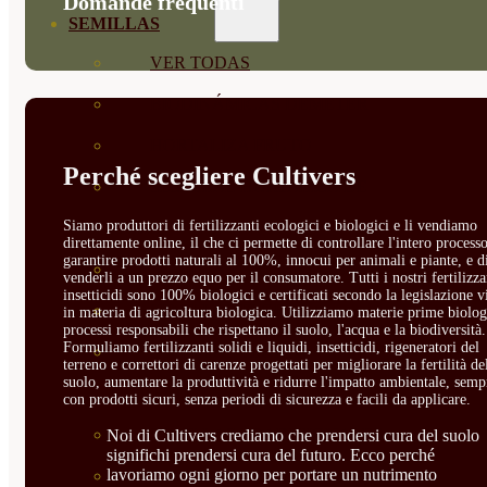
Domande frequenti
SEMILLAS
VER TODAS
BIODINÁMICAS DEMETER
HORTALIZA FRUTO
Perché scegliere Cultivers
SEMILLAS HORTALIZA DE
Siamo produttori di fertilizzanti ecologici e biologici e li vendiamo
HOJA
direttamente online, il che ci permette di controllare l'intero processo
garantire prodotti naturali al 100%, innocui per animali e piante, e d
SEMILLAS AROMÁTICAS
venderli a un prezzo equo per il consumatore. Tutti i nostri fertilizza
insetticidi sono 100% biologici e certificati secondo la legislazione v
SEMILLAS FLORES
in materia di agricoltura biologica. Utilizziamo materie prime biolog
processi responsabili che rispettano il suolo, l'acqua e la biodiversità.
Formuliamo fertilizzanti solidi e liquidi, insetticidi, rigeneratori del
SEMILLAS FLORES
terreno e correttori di carenze progettati per migliorare la fertilità de
suolo, aumentare la produttività e ridurre l'impatto ambientale, semp
COMESTIBLES
con prodotti sicuri, senza periodi di sicurezza e facili da applicare.
SEMILLAS TRADICIONALES
Noi di Cultivers crediamo che prendersi cura del suolo
significhi prendersi cura del futuro. Ecco perché
lavoriamo ogni giorno per portare un nutrimento
SEMILLAS BRASICAS