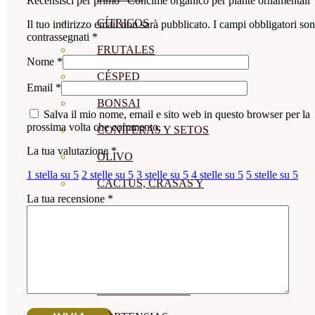
Recensisci per primo “Concime organico per piante ornamentali”
CÍTRICOS
Il tuo indirizzo email non sarà pubblicato.
I campi obbligatori so
contrassegnati
*
FRUTALES
Nome
*
CÉSPED
Email
*
BONSAI
Salva il mio nome, email e sito web in questo browser per la
prossima volta che commento.
CONÍFERAS Y SETOS
La tua valutazione
*
OLIVO
1 stella su 5
2 stelle su 5
3 stelle su 5
4 stelle su 5
5 stelle su 5
CACTUS, CRASAS Y
La tua recensione
*
SUCULENTAS
PLANTAS DE INTERIOR
ORQUIDEAS
ORNAMENTALES