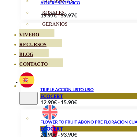
HORTENSIAS
AZUFRE SISTÉMICO
ROSALES
Rango
19.97
€
-
59.97
€
de
GERANIOS
precios:
VIVERO
desde
RECURSOS
19.97€
BLOG
hasta
59.97€
CONTACTO
TRIPLE ACCIÓN LISTO USO
ECOCERT
Rango
12.90
€
-
15.90
€
de
precios:
FLOWER TO FRUIT ABONO PRE FLORACIÓN CU
desde
ECOCERT
Rango
21.90
€
-
93.90
€
12.90€