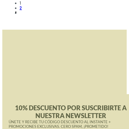
desde
1
Popularidad
2
15.99€
hasta
57.99€
10% DESCUENTO POR SUSCRIBIRTE A
NUESTRA NEWSLETTER
ÚNETE Y RECIBE TU CÓDIGO DESCUENTO AL INSTANTE +
PROMOCIONES EXCLUSIVAS. CERO SPAM, ¡PROMETIDO!