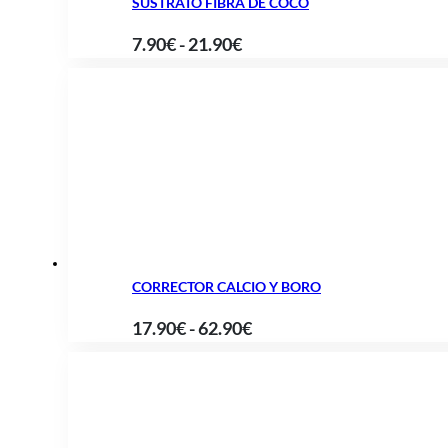
SUSTRATO FIBRA DE COCO
Rango
7.90
€
-
21.90
€
de
precios:
desde
7.90€
hasta
21.90€
CORRECTOR CALCIO Y BORO
Rango
17.90
€
-
62.90
€
de
precios:
desde
17.90€