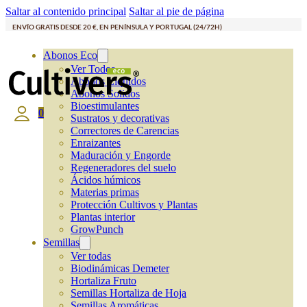
Saltar al contenido principal
Saltar al pie de página
ENVÍO GRATIS DESDE 20 €, EN PENÍNSULA Y PORTUGAL (24/72H)
Abonos Eco
Ver Todos
Abonos Líquidos
Abonos Solidos
Bioestimulantes
0
Sustratos y decorativas
Correctores de Carencias
Enraizantes
Maduración y Engorde
Regeneradores del suelo
Ácidos húmicos
Materias primas
Protección Cultivos y Plantas
Plantas interior
GrowPunch
Semillas
Ver todas
Biodinámicas Demeter
Hortaliza Fruto
Semillas Hortaliza de Hoja
Semillas Aromáticas