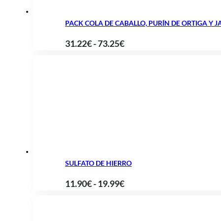
PACK COLA DE CABALLO, PURÍN DE ORTIGA Y 
Rango
31.22
€
-
73.25
€
de
precios:
desde
31.22€
hasta
73.25€
SULFATO DE HIERRO
Rango
11.90
€
-
19.99
€
de
precios: