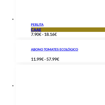
56.90€
PERLITA
CAAE
Rango
7.90
€
-
18.16
€
de
precios:
ABONO TOMATES ECOLÓGICO
desde
Rango
11.99
€
-
57.99
€
7.90€
de
hasta
precios:
18.16€
desde
11.99€
hasta
57.99€