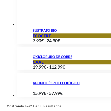
hasta
62.90€
SUSTRATO BIO
ECOCERT
Rango
7.90
€
-
24.90
€
de
precios:
OXICLORURO DE COBRE
desde
CAAE
Rango
19.99
€
-
112.99
€
7.90€
de
hasta
precios:
24.90€
ABONO CÉSPED ECOLÓGICO
desde
Rango
15.99
€
-
57.99
€
19.99€
de
hasta
precios:
Ordenado
Mostrando 1–32 De 50 Resultados
112.99€
Por