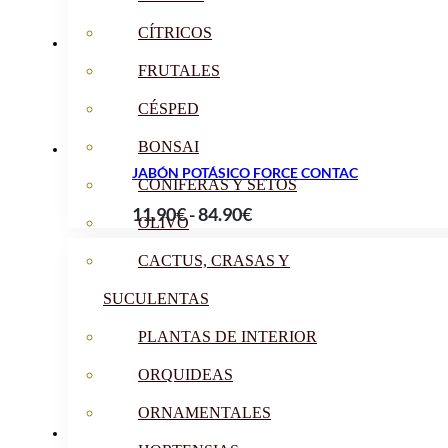
desde
CÍTRICOS
16.90€
hasta
FRUTALES
79.90€
CÉSPED
BONSAI
JABÓN POTÁSICO FORCE CONTAC
CONÍFERAS Y SETOS
Rango
11.90
€
-
84.90
€
OLIVO
de
CACTUS, CRASAS Y
precios:
desde
SUCULENTAS
11.90€
PLANTAS DE INTERIOR
hasta
84.90€
ORQUIDEAS
ORNAMENTALES