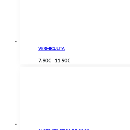
desde
11.90€
hasta
19.99€
VERMICULITA
Rango
7.90
€
-
11.90
€
de
precios:
desde
7.90€
hasta
11.90€