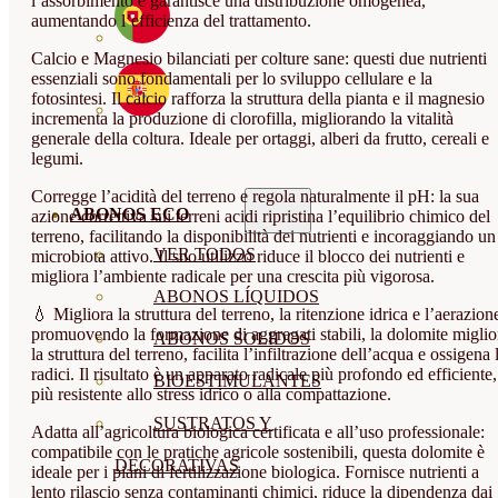
l’assorbimento e garantisce una distribuzione omogenea,
aumentando l’efficienza del trattamento.
Calcio e Magnesio bilanciati per colture sane: questi due nutrienti
essenziali sono fondamentali per lo sviluppo cellulare e la
fotosintesi. Il calcio rafforza la struttura della pianta e il magnesio
incrementa la produzione di clorofilla, migliorando la vitalità
generale della coltura. Ideale per ortaggi, alberi da frutto, cereali e
legumi.
Corregge l’acidità del terreno e regola naturalmente il pH: la sua
ABONOS ECO
azione correttiva sui terreni acidi ripristina l’equilibrio chimico del
terreno, facilitando la disponibilità dei nutrienti e incoraggiando un
VER TODOS
microbiota attivo. Il suo utilizzo riduce il blocco dei nutrienti e
migliora l’ambiente radicale per una crescita più vigorosa.
ABONOS LÍQUIDOS
💧 Migliora la struttura del terreno, la ritenzione idrica e l’aerazion
promuovendo la formazione di aggregati stabili, la dolomite miglio
ABONOS SOLIDOS
la struttura del terreno, facilita l’infiltrazione dell’acqua e ossigena 
radici. Il risultato è un apparato radicale più profondo ed efficiente,
BIOESTIMULANTES
più resistente allo stress idrico o alla compattazione.
SUSTRATOS Y
Adatta all’agricoltura biologica certificata e all’uso professionale:
compatibile con le pratiche agricole sostenibili, questa dolomite è
DECORATIVAS
ideale per i piani di fertilizzazione biologica. Fornisce nutrienti a
lento rilascio senza contaminanti chimici, riduce la dipendenza dai