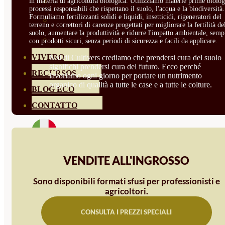
HORTENSIAS
in materia di agricoltura biologica. Utilizziamo materie prime biolog
processi responsabili che rispettano il suolo, l'acqua e la biodiversità.
Formuliamo fertilizzanti solidi e liquidi, insetticidi, rigeneratori del
ROSALES
terreno e correttori di carenze progettati per migliorare la fertilità de
suolo, aumentare la produttività e ridurre l'impatto ambientale, semp
GERANIOS
con prodotti sicuri, senza periodi di sicurezza e facili da applicare.
VIVERO
Noi di Cultivers crediamo che prendersi cura del suolo
significhi prendersi cura del futuro. Ecco perché
RECURSOS
lavoriamo ogni giorno per portare un nutrimento
organico di qualità a tutte le case e a tutte le colture.
BLOG ECO
CONTATTO
VENDITE ALL'INGROSSO
Sono disponibili formati sfusi per professionisti e
agricoltori.
CONSULTA I PREZZI SPECIALI