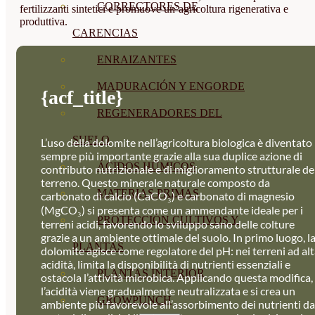
CORRECTORES DE
fertilizzanti sintetici e promuove un’agricoltura rigenerativa e
produttiva.
CARENCIAS
ENRAIZANTES
MADURACIÓN Y ENGORDE
{acf_title}
REGENERADORES DEL
SUELO
L’uso della dolomite nell’agricoltura biologica è diventato
sempre più importante grazie alla sua duplice azione di
ÁCIDOS HÚMICOS
contributo nutrizionale e di miglioramento strutturale de
terreno. Questo minerale naturale composto da
MATERIAS PRIMAS
carbonato di calcio (CaCO₃) e carbonato di magnesio
(MgCO₃) si presenta come un ammendante ideale per i
PROTECCIÓN CULTIVOS Y
terreni acidi, favorendo lo sviluppo sano delle colture
grazie a un ambiente ottimale del suolo. In primo luogo, l
PLANTAS
dolomite agisce come regolatore del pH: nei terreni ad al
acidità, limita la disponibilità di nutrienti essenziali e
PLANTAS INTERIOR
ostacola l’attività microbica. Applicando questa modifica,
l’acidità viene gradualmente neutralizzata e si crea un
GROWPUNCH
ambiente più favorevole all’assorbimento dei nutrienti da