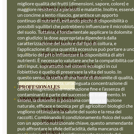
migliore qualità dei frutti (dimensioni, sapore, colore) e
SEMILLAS RAÍZ
maggiore resistenza a parassiti e malattie. Inoltre, essen
un concime a lento rilascio, garantisce un apporto
SEMILLAS LEGUMINOSAS
continuo di nutrienti, evitando picchi di disponibilità o
possibili squilibri che potrebbero influenzare il microbiot
MICROGREEN
del suolo. Tuttavia, è fondamentale applicare la dolomite
con giudizio: la dose appropriata dipenderà dalla
CUBIERTAS VEGETALES
caratterizzazione del suolo e dal tipo di coltura, e
l’applicazione di una quantità eccessiva può portare a un
TIRAS DE SEMILLAS
squilibrio del pH o influenzare la disponibilità di altri
nutrienti. È necessario valutare anche la compatibilità co
BOMBAS DE SEMILLAS
altri input, soprattutto nei sistemi ecologici in cui
l’obiettivo è quello di preservare la vita del suolo. In
BANDEJAS Y SEMILLEROS
questo senso, la scelta di una fonte di dolomite di qualità,
con un’elevata purezza, un’adeguata concentrazione di
PROFESIONALES
calcio e magnesio, una macinazione fine e l’assenza di
contaminanti è parte del successo del trattamento. In
ABONOS POR CULTIVO
sintesi, la dolomite si posiziona come una soluzione
naturale, efficace e tecnica per gli agricoltori biologici che
VER TODOS
vogliono ottimizzare la salute del suolo e la resa dei
raccolti. Combinando il condizionamento fisico del suolo
TOMATES
con un apporto nutrizionale chiave, questo ammendante
può affrontare le sfide dell’acidità, della mancanza di
HUERTO