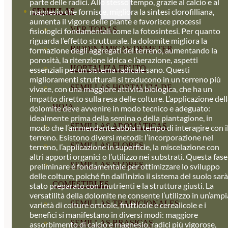
parte delle radici. Allo stesso tempo, grazie al calcio e al
SEMILLAS
magnesio che fornisce, migliora la sintesi clorofilliana,
aumenta il vigore delle piante e favorisce processi
VER TODAS
fisiologici fondamentali come la fotosintesi. Per quanto
riguarda l’effetto strutturale, la dolomite migliora la
BIODINÁMICAS DEMETER
formazione degli aggregati del terreno, aumentando la
porosità, la ritenzione idrica e l’aerazione, aspetti
HORTALIZA FRUTO
essenziali per un sistema radicale sano. Questi
miglioramenti strutturali si traducono in un terreno più
SEMILLAS HORTALIZA DE
vivace, con una maggiore attività biologica, che ha un
impatto diretto sulla resa delle colture. L’applicazione del
HOJA
dolomite deve avvenire in modo tecnico e adeguato:
idealmente prima della semina o della piantagione, in
SEMILLAS AROMÁTICAS
modo che l’ammendante abbia il tempo di interagire con i
terreno. Esistono diversi metodi: l’incorporazione nel
SEMILLAS FLORES
terreno, l’applicazione in superficie, la miscelazione con
altri apporti organici o l’utilizzo nei substrati. Questa fase
SEMILLAS FLORES
preliminare è fondamentale per ottimizzare lo sviluppo
delle colture, poiché fin dall’inizio il sistema del suolo sarà
COMESTIBLES
stato preparato con i nutrienti e la struttura giusti. La
versatilità della dolomite ne consente l’utilizzo in un’ampi
SEMILLAS TRADICIONALES
varietà di colture orticole, frutticole e cerealicole e i
benefici si manifestano in diversi modi: maggiore
SEMILLAS BRASICAS
assorbimento di calcio e magnesio, radici più vigorose,