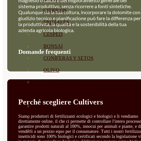
magnesio o calcio e del miglioramento generale del
sistema produttivo, senza ricorrere a fonti sintetiche.
CÍTRICOS
Qualunque sia la tua coltura, incorporare la dolomite con
giudizio tecnico e pianificazione può fare la differenza per
FRUTALES
la produttività, la qualità e la sostenibilità della tua
azienda agricola biologica.
CÉSPED
BONSAI
Domande frequenti
CONÍFERAS Y SETOS
OLIVO
CACTUS, CRASAS Y
SUCULENTAS
Perché scegliere Cultivers
PLANTAS DE INTERIOR
Siamo produttori di fertilizzanti ecologici e biologici e li vendiamo
ORQUIDEAS
direttamente online, il che ci permette di controllare l'intero processo
garantire prodotti naturali al 100%, innocui per animali e piante, e d
ORNAMENTALES
venderli a un prezzo equo per il consumatore. Tutti i nostri fertilizza
insetticidi sono 100% biologici e certificati secondo la legislazione v