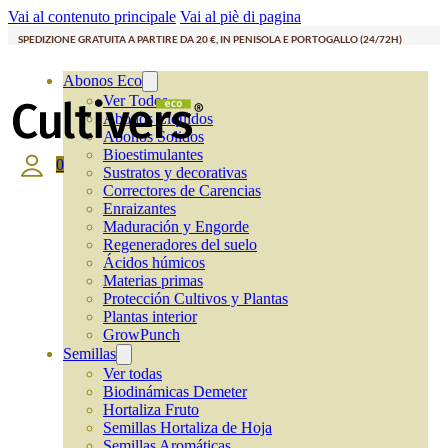
Vai al contenuto principale
Vai al piè di pagina
SPEDIZIONE GRATUITA A PARTIRE DA 20 €, IN PENISOLA E PORTOGALLO (24/72H)
Abonos Eco
Ver Todos
Abonos Líquidos
Abonos Solidos
Bioestimulantes
0
Sustratos y decorativas
Correctores de Carencias
Enraizantes
Maduración y Engorde
Regeneradores del suelo
Ácidos húmicos
Materias primas
Protección Cultivos y Plantas
Plantas interior
GrowPunch
Semillas
Ver todas
Biodinámicas Demeter
Hortaliza Fruto
Semillas Hortaliza de Hoja
Semillas Aromáticas