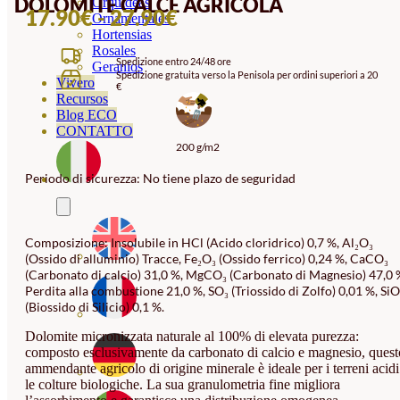
DOLOMITE CALCE AGRICOLA
Orquideas
FASCIA
17.90
€
-
27.90
€
Ornamentales
Hortensias
DI
Rosales
Spedizione entro 24/48 ore
PREZZO:
Geranios
Spedizione gratuita verso la Penisola per ordini superiori a 20
Vivero
€
DA
Recursos
17.90€
Blog ECO
CONTATTO
A
200 g/m2
27.90€
Periodo di sicurezza: No tiene plazo de seguridad
Composizione: Insolubile in HCl (Acido cloridrico) 0,7 %, Al₂O₃
(Ossido di alluminio) Tracce, Fe₂O₃ (Ossido ferrico) 0,24 %, CaCO₃
(Carbonato di calcio) 31,0 %, MgCO₃ (Carbonato di Magnesio) 47,0 
Perdita alla combustione 21,0 %, SO₃ (Triossido di Zolfo) 0,01 %, SiO
(Biossido di Silicio) 0,1 %.
Dolomite micronizzata naturale al 100% di elevata purezza:
composto esclusivamente da carbonato di calcio e magnesio, quest
ammendante agricolo di origine minerale è ideale per i terreni acidi
le colture biologiche. La sua granulometria fine migliora