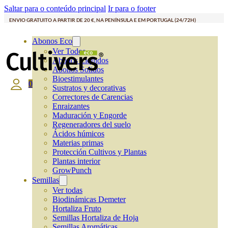
Saltar para o conteúdo principal
Ir para o footer
ENVIO GRATUITO A PARTIR DE 20 €, NA PENÍNSULA E EM PORTUGAL (24/72H)
Abonos Eco
Ver Todos
Abonos Líquidos
Abonos Solidos
Bioestimulantes
0
Sustratos y decorativas
Correctores de Carencias
Enraizantes
Maduración y Engorde
Regeneradores del suelo
Ácidos húmicos
Materias primas
Protección Cultivos y Plantas
Plantas interior
GrowPunch
Semillas
Ver todas
Biodinámicas Demeter
Hortaliza Fruto
Semillas Hortaliza de Hoja
Semillas Aromáticas