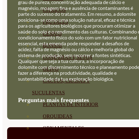
grau de pureza, concentração adequada de cálcio e
magnésio, moagem fina e ausência de contaminantes é
CÍTRICOS
parte do sucesso do tratamento. Em resumo, a dolomite
posiciona-se como uma solução natural, eficaz e técnica
FRUTALES
para os agricultores biológicos que procuram otimizar a
saúde do solo e o rendimento das culturas. Combinando 
CÉSPED
condicionamento físico do solo com um fator nutricional
essencial, esta emenda pode responder a desafios de
BONSAI
acidez, falta de magnésio ou cálcio e melhoria global do
sistema de produção, sem recorrer a fontes sintéticas.
CONÍFERAS Y SETOS
Qualquer que seja a tua cultura, a incorporação de
dolomite com discernimento técnico e planeamento pod
OLIVO
fazer a diferença na produtividade, qualidade e
sustentabilidade da tua exploração biológica.
CACTUS, CRASAS Y
SUCULENTAS
Perguntas mais frequentes
PLANTAS DE INTERIOR
ORQUIDEAS
ORNAMENTALES