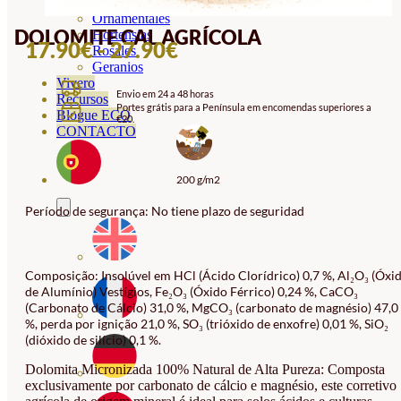
Orquideas
Ornamentales
DOLOMITE CAL AGRÍCOLA
Hortensias
INTERVALO
17.90
€
-
27.90
€
Rosales
Geranios
DE
Vivero
Envio em 24 a 48 horas
PREÇOS:
Recursos
Portes grátis para a Península em encomendas superiores a
Blogue ECO
€20.
17.90€
CONTACTO
A
27.90€
200 g/m2
Período de segurança: No tiene plazo de seguridad
Composição: Insolúvel em HCl (Ácido Clorídrico) 0,7 %, Al₂O₃ (Óxi
de Alumínio) Vestígios, Fe₂O₃ (Óxido Férrico) 0,24 %, CaCO₃
(Carbonato de Cálcio) 31,0 %, MgCO₃ (carbonato de magnésio) 47,0
%, perda por ignição 21,0 %, SO₃ (trióxido de enxofre) 0,01 %, SiO₂
(dióxido de silício) 0,1 %.
Dolomita Micronizada 100% Natural de Alta Pureza: Composta
exclusivamente por carbonato de cálcio e magnésio, este corretivo