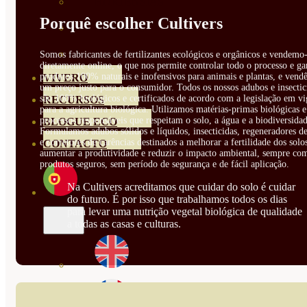
HORTENSIAS
Porquê escolher Cultivers
ROSALES
GERANIOS
Somos fabricantes de fertilizantes ecológicos e orgânicos e vendemo-
diretamente online, o que nos permite controlar todo o processo e ga
produtos 100% naturais e inofensivos para animais e plantas, e vendê
VIVERO
um preço justo para o consumidor. Todos os nossos adubos e insectic
são 100% biológicos e certificados de acordo com a legislação em vi
RECURSOS
para a agricultura biológica. Utilizamos matérias-primas biológicas e
processos responsáveis que respeitam o solo, a água e a biodiversidad
BLOGUE ECO
Formulamos adubos sólidos e líquidos, insecticidas, regeneradores de
e corretores de carências destinados a melhorar a fertilidade dos solo
CONTACTO
aumentar a produtividade e reduzir o impacto ambiental, sempre co
produtos seguros, sem período de segurança e de fácil aplicação.
Na Cultivers acreditamos que cuidar do solo é cuidar
do futuro. É por isso que trabalhamos todos os dias
para levar uma nutrição vegetal biológica de qualidade
a todas as casas e culturas.