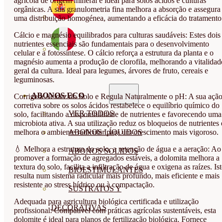
agrícola de origem mineral é ideal para solos ácidos e culturas
orgânicas. A sua granulometria fina melhora a absorção e assegura
uma distribuição homogénea, aumentando a eficácia do tratamento
Cálcio e magnésio equilibrados para culturas saudáveis: Estes dois
nutrientes essenciais são fundamentais para o desenvolvimento
celular e a fotossíntese. O cálcio reforça a estrutura da planta e o
magnésio aumenta a produção de clorofila, melhorando a vitalidad
geral da cultura. Ideal para legumes, árvores de fruto, cereais e
leguminosas.
ABONOS ECO
Corrige a Acidez do Solo e Regula Naturalmente o pH: A sua açã
corretiva sobre os solos ácidos restabelece o equilíbrio químico do
VER TODOS
solo, facilitando a disponibilidade de nutrientes e favorecendo uma
microbiota ativa. A sua utilização reduz os bloqueios de nutrientes 
melhora o ambiente radicular para um crescimento mais vigoroso.
ABONOS LÍQUIDOS
💧 Melhora a estrutura do solo, a retenção de água e a aeração: Ao
ABONOS SOLIDOS
promover a formação de agregados estáveis, a dolomita melhora a
textura do solo, facilita a infiltração de água e oxigena as raízes. Is
BIOESTIMULANTES
resulta num sistema radicular mais profundo, mais eficiente e mais
resistente ao stress hídrico ou à compactação.
SUSTRATOS Y
Adequada para agricultura biológica certificada e utilização
DECORATIVAS
profissional: Compatível com práticas agrícolas sustentáveis, esta
dolomite é ideal para planos de fertilização biológica. Fornece