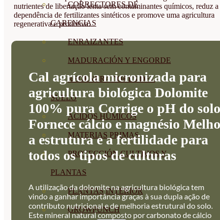
CORRECTORES DE
nutrientes de libertação lenta sem contaminantes químicos, reduz a
dependência de fertilizantes sintéticos e promove uma agricultura
CARENCIAS
regenerativa e produtiva.
ENRAIZANTES
MADURACIÓN Y ENGORDE
Cal agrícola micronizada para
REGENERADORES DEL
agricultura biológica Dolomite
SUELO
100% pura Corrige o pH do sol
ÁCIDOS HÚMICOS
Fornece cálcio e magnésio Melh
MATERIAS PRIMAS
a estrutura e a fertilidade para
todos os tipos de culturas
PROTECCIÓN CULTIVOS Y
PLANTAS
A utilização da dolomite na agricultura biológica tem
PLANTAS INTERIOR
vindo a ganhar importância graças à sua dupla ação de
contributo nutricional e de melhoria estrutural do solo.
GROWPUNCH
Este mineral natural composto por carbonato de cálcio