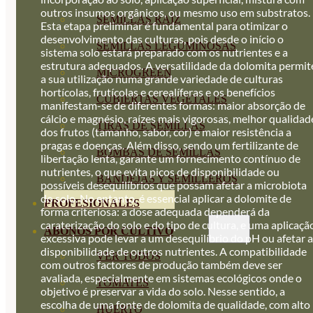
outros insumos orgânicos, ou mesmo uso em substratos.
SEMILLAS RAÍZ
Esta etapa preliminar é fundamental para otimizar o
desenvolvimento das culturas, pois desde o início o
SEMILLAS LEGUMINOSAS
sistema solo estará preparado com os nutrientes e a
estrutura adequados. A versatilidade da dolomita permit
MICROGREEN
a sua utilização numa grande variedade de culturas
hortícolas, frutícolas e cerealíferas e os benefícios
CUBIERTAS VEGETALES
manifestam-se de diferentes formas: maior absorção de
cálcio e magnésio, raízes mais vigorosas, melhor qualidad
TIRAS DE SEMILLAS
dos frutos (tamanho, sabor, cor) e maior resistência a
pragas e doenças. Além disso, sendo um fertilizante de
BOMBAS DE SEMILLAS
libertação lenta, garante um fornecimento contínuo de
nutrientes, o que evita picos de disponibilidade ou
BANDEJAS Y SEMILLEROS
possíveis desequilíbrios que possam afetar a microbiota
do solo. No entanto, é essencial aplicar a dolomite de
PROFESIONALES
forma criteriosa: a dose adequada dependerá da
caraterização do solo e do tipo de cultura, e uma aplicaçã
ABONOS POR CULTIVO
excessiva pode levar a um desequilíbrio do pH ou afetar a
disponibilidade de outros nutrientes. A compatibilidade
VER TODOS
com outros factores de produção também deve ser
avaliada, especialmente em sistemas ecológicos onde o
TOMATES
objetivo é preservar a vida do solo. Nesse sentido, a
escolha de uma fonte de dolomita de qualidade, com alto
HUERTO