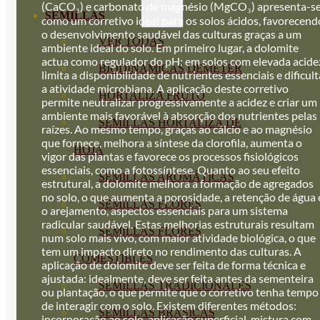
(CaCO₃) e carbonato de magnésio (MgCO₃) apresenta-s
SEMILLAS
como um corretivo ideal para os solos ácidos, favorecend
o desenvolvimento saudável das culturas graças a um
VER TODAS
ambiente ideal do solo. Em primeiro lugar, a dolomite
actua como regulador do pH: em solos com elevada acide
BIODINÁMICAS DEMETER
limita a disponibilidade de nutrientes essenciais e dificult
a atividade microbiana. A aplicação deste corretivo
HORTALIZA FRUTO
permite neutralizar progressivamente a acidez e criar um
ambiente mais favorável à absorção dos nutrientes pelas
SEMILLAS HORTALIZA DE
raízes. Ao mesmo tempo, graças ao cálcio e ao magnésio
que fornece, melhora a síntese da clorofila, aumenta o
HOJA
vigor das plantas e favorece os processos fisiológicos
essenciais, como a fotossíntese. Quanto ao seu efeito
SEMILLAS AROMÁTICAS
estrutural, a dolomite melhora a formação de agregados
no solo, o que aumenta a porosidade, a retenção de água 
SEMILLAS FLORES
o arejamento, aspectos essenciais para um sistema
radicular saudável. Estas melhorias estruturais resultam
SEMILLAS FLORES
num solo mais vivo, com maior atividade biológica, o que
tem um impacto direto no rendimento das culturas. A
COMESTIBLES
aplicação de dolomite deve ser feita de forma técnica e
ajustada: idealmente, deve ser feita antes da sementeira
SEMILLAS TRADICIONALES
ou plantação, o que permite que o corretivo tenha tempo
de interagir com o solo. Existem diferentes métodos:
SEMILLAS BRASICAS
incorporação ao solo, aplicação superficial, mistura com