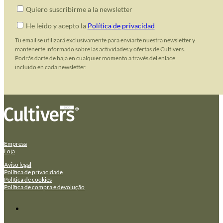
Quiero suscribirme a la newsletter
He leido y acepto la
Política de privacidad
Tu email se utilizará exclusivamente para enviarte nuestra newsletter y
mantenerte informado sobre las actividades y ofertas de Cultivers.
Podrás darte de baja en cualquier momento a través del enlace
incluido en cada newsletter.
Empresa
Loja
Aviso legal
Política de privacidade
Política de cookies
Política de compra e devolução