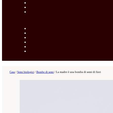
Casa
/
Semi biologici
/
Bombe di semi
/
La madre è una bomba di semi di fiori