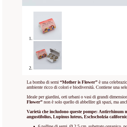
La bomba di semi
“Mother is Flower”
è una celebrazio
ambiente ricco di colori e biodiversità. Contiene una sele
Ideale per giardini, orti urbani o vasi di grandi dimensio
Flower”
non è solo quello di abbellire gli spazi, ma anch
Varietà che includono queste pompe:
Antirrhinum ma
angustifolius, Lupinus luteus, Eschscholzia californic
6 palline di semi, Ø 2,5 cm, substrato organico, po