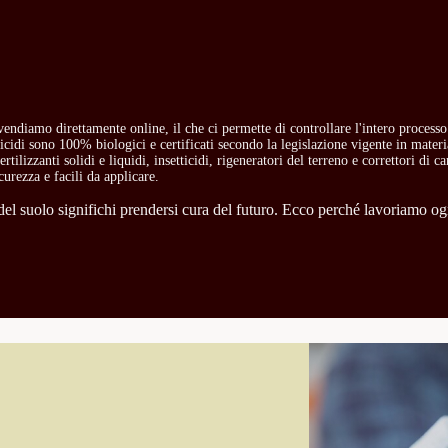
i vendiamo direttamente online, il che ci permette di controllare l'intero process
etticidi sono 100% biologici e certificati secondo la legislazione vigente in mate
rtilizzanti solidi e liquidi, insetticidi, rigeneratori del terreno e correttori di 
curezza e facili da applicare.
l suolo significhi prendersi cura del futuro. Ecco perché lavoriamo ogni