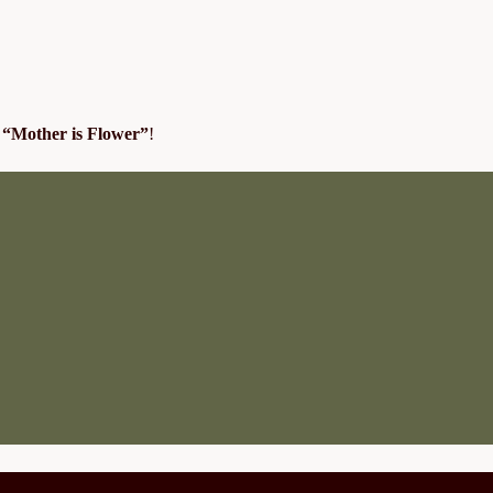
n
“Mother is Flower”
!