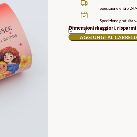
Spedizione entro 24
Spedizione gratuita ve
LA
Dimensioni maggiori, risparmi
MADRE
AGGIUNGI AL CARREL
È
UNA
BOMBA
DI
SEMI
DI
FIORI
QUANTITÀ