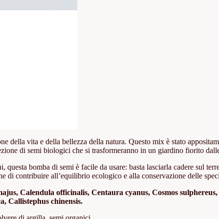
ne della vita e della bellezza della natura. Questo mix è stato appositame
zione di semi biologici che si trasformeranno in un giardino fiorito dalle 
ni, questa bomba di semi è facile da usare: basta lasciarla cadere sul ter
e di contribuire all’equilibrio ecologico e alla conservazione delle speci
jus, Calendula officinalis, Centaura cyanus, Cosmos sulphereus,
a, Callistephus chinensis.
lvere di argilla, semi organici.