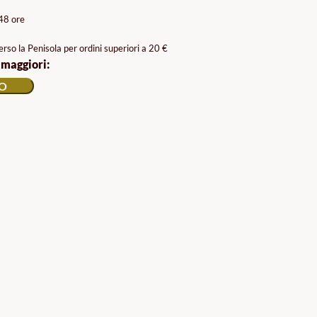
/48 ore
rso la Penisola per ordini superiori a 20 €
 maggiori:
LO