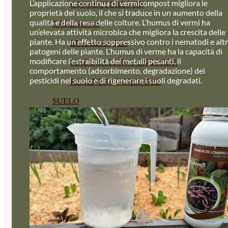
L’applicazione continua di vermicompost migliora le
CORRECTORES DE
proprietà del suolo, il che si traduce in un aumento della
qualità e della resa delle colture. L’humus di vermi ha
CARENCIAS
un’elevata attività microbica che migliora la crescita delle
piante. Ha un effetto soppressivo contro i nematodi e altr
ENRAIZANTES
patogeni delle piante. L’humus di verme ha la capacità di
modificare l’estraibilità dei metalli pesanti, il
MADURACIÓN Y ENGORDE
comportamento (adsorbimento, degradazione) dei
pesticidi nel suolo e di rigenerare i suoli degradati.
REGENERADORES DEL
SUELO
ÁCIDOS HÚMICOS
MATERIAS PRIMAS
PROTECCIÓN CULTIVOS Y
PLANTAS
PLANTAS INTERIOR
GROWPUNCH