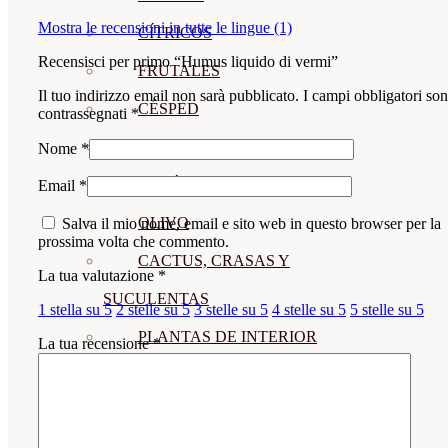
Mostra le recensioni in tutte le lingue (1)
CÍTRICOS
Recensisci per primo “Humus liquido di vermi”
FRUTALES
Il tuo indirizzo email non sarà pubblicato.
I campi obbligatori so
CÉSPED
contrassegnati
*
BONSAI
Nome
*
CONÍFERAS Y SETOS
Email
*
OLIVO
Salva il mio nome, email e sito web in questo browser per la
prossima volta che commento.
CACTUS, CRASAS Y
La tua valutazione
*
SUCULENTAS
1 stella su 5
2 stelle su 5
3 stelle su 5
4 stelle su 5
5 stelle su 5
PLANTAS DE INTERIOR
La tua recensione
*
ORQUIDEAS
ORNAMENTALES