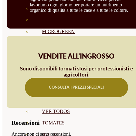
lavoriamo ogni giorno per portare un nutrimento
SEMILLAS RAÍZ
organico di qualità a tutte le case e a tutte le colture.
SEMILLAS LEGUMINOSAS
MICROGREEN
CUBIERTAS VEGETALES
TIRAS DE SEMILLAS
VENDITE ALL'INGROSSO
BOMBAS DE SEMILLAS
Sono disponibili formati sfusi per professionisti e
agricoltori.
BANDEJAS Y SEMILLEROS
CONSULTA I PREZZI SPECIALI
PROFESIONALES
ABONOS POR CULTIVO
VER TODOS
Recensioni
TOMATES
Ancora non ci sono recensioni.
HUERTO