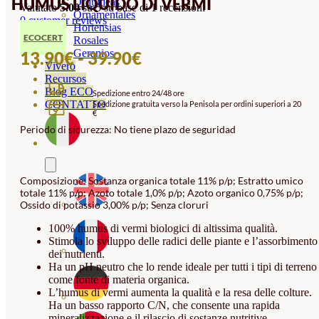
HUMUS LIQUIDO DI VERMI
Orquideas
Valutato
5.00
su 5 su base di
1
recensioni
Ornamentales
0
customer reviews
Hortensias
ECOCERT
Rosales
FASCIA
Geranios
13.90
€
-
39.90
€
Vivero
DI
Recursos
Blog ECO
Spedizione entro 24/48 ore
PREZZO:
CONTATTO
Spedizione gratuita verso la Penisola per ordini superiori a 20
€
DA
Periodo di sicurezza: No tiene plazo de seguridad
13.90€
A
39.90€
Composizione: Sostanza organica totale 11% p/p; Estratto umico
totale 11% p/p; Azoto totale 1,0% p/p; Azoto organico 0,75% p/p;
Ossido di potassio 3,00% p/p; Senza cloruri
100% humus di vermi biologici di altissima qualità.
Stimola lo sviluppo delle radici delle piante e l’assorbimento
dei nutrienti.
Ha un pH neutro che lo rende ideale per tutti i tipi di terreno
come fonte di materia organica.
L’humus di vermi aumenta la qualità e la resa delle colture.
Ha un basso rapporto C/N, che consente una rapida
mineralizzazione e il rilascio di sostanze nutritive.