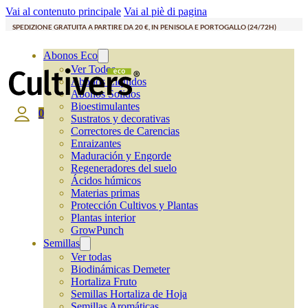
Vai al contenuto principale
Vai al piè di pagina
SPEDIZIONE GRATUITA A PARTIRE DA 20 €, IN PENISOLA E PORTOGALLO (24/72H)
Abonos Eco
Ver Todos
Abonos Líquidos
Abonos Solidos
Bioestimulantes
0
Sustratos y decorativas
Correctores de Carencias
Enraizantes
Maduración y Engorde
Regeneradores del suelo
Ácidos húmicos
Materias primas
Protección Cultivos y Plantas
Plantas interior
GrowPunch
Semillas
Ver todas
Biodinámicas Demeter
Hortaliza Fruto
Semillas Hortaliza de Hoja
Semillas Aromáticas