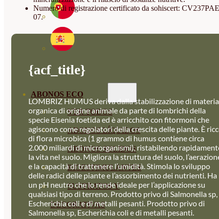
Numero di registrazione certificato da sohiscert: CV237PAE
07.
{acf_title}
ABONOS ECO
LOMBRIZ HUMUS deriva dalla stabilizzazione di materia
organica di origine animale da parte di lombrichi della
VER TODOS
specie Eisenia foetida ed è arricchito con fitormoni che
agiscono come regolatori della crescita delle piante. È ric
ABONOS LÍQUIDOS
di flora microbica (1 grammo di humus contiene circa
2.000 miliardi di microrganismi), ristabilendo rapidament
ABONOS SOLIDOS
la vita nel suolo. Migliora la struttura del suolo, l’aerazion
e la capacità di trattenere l’umidità. Stimola lo sviluppo
BIOESTIMULANTES
delle radici delle piante e l’assorbimento dei nutrienti. Ha
un pH neutro che lo rende ideale per l’applicazione su
SUSTRATOS Y
qualsiasi tipo di terreno. Prodotto privo di Salmonella sp,
Escherichia coli e di metalli pesanti. Prodotto privo di
DECORATIVAS
Salmonella sp, Escherichia coli e di metalli pesanti.