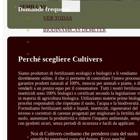
SEMILLAS
Domande frequenti
VER TODAS
BIODINÁMICAS DEMETER
HORTALIZA FRUTO
SEMILLAS HORTALIZA DE
Perché scegliere Cultivers
HOJA
Siamo produttori di fertilizzanti ecologici e biologici e li vendiamo
SEMILLAS AROMÁTICAS
direttamente online, il che ci permette di controllare l'intero processo
garantire prodotti naturali al 100%, innocui per animali e piante, e d
venderli a un prezzo equo per il consumatore. Tutti i nostri fertilizza
SEMILLAS FLORES
insetticidi sono 100% biologici e certificati secondo la legislazione v
in materia di agricoltura biologica. Utilizziamo materie prime biolog
SEMILLAS FLORES
processi responsabili che rispettano il suolo, l'acqua e la biodiversità.
Formuliamo fertilizzanti solidi e liquidi, insetticidi, rigeneratori del
COMESTIBLES
terreno e correttori di carenze progettati per migliorare la fertilità de
suolo, aumentare la produttività e ridurre l'impatto ambientale, semp
con prodotti sicuri, senza periodi di sicurezza e facili da applicare.
SEMILLAS TRADICIONALES
Noi di Cultivers crediamo che prendersi cura del suolo
SEMILLAS BRASICAS
significhi prendersi cura del futuro. Ecco perché