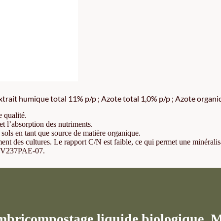
xtrait humique total 11% p/p ; Azote total 1,0% p/p ; Azote organ
 qualité.
et l’absorption des nutriments.
 sols en tant que source de matière organique.
nt des cultures. Le rapport C/N est faible, ce qui permet une minéralisa
: CV237PAE-07.
compostage liquide biologique. Mat