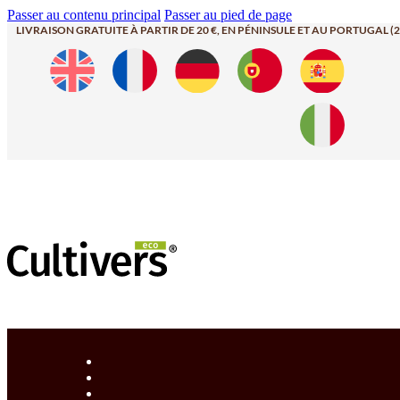
Passer au contenu principal
Passer au pied de page
LIVRAISON GRATUITE À PARTIR DE 20 €, EN PÉNINSULE ET AU PORTUGAL (