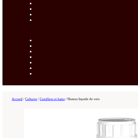
Accueil
/
Cultures
/
Conifères et haies
/
Humus liquide de vers