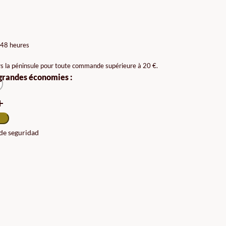
AGE
X :
 48 heures
90€
rs la péninsule pour toute commande supérieure à 20 €.
 grandes économies :
90€
 de seguridad