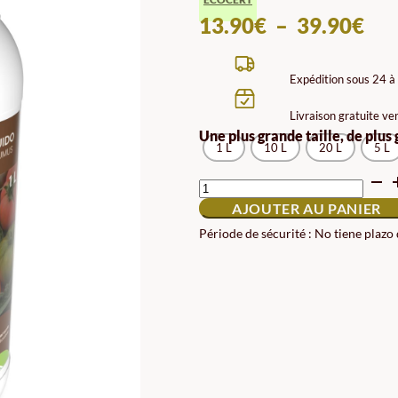
PL
13.90
€
–
39.90
€
DE
PRI
Expédition sous 24 à
13.
Livraison gratuite ve
À
Une plus grande taille, de plus
1 L
10 L
20 L
39.
5 L
QUANTITÉ
DE
AJOUTER AU PANIER
HUMUS
LIQUIDE
Période de sécurité : No tiene plazo
DE
VERS