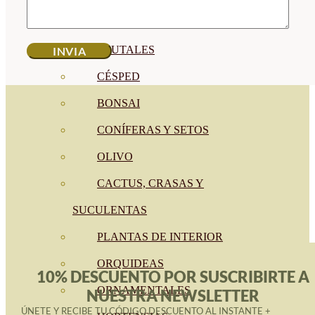
CÍTRICOS
FRUTALES
CÉSPED
BONSAI
CONÍFERAS Y SETOS
OLIVO
CACTUS, CRASAS Y
SUCULENTAS
PLANTAS DE INTERIOR
ORQUIDEAS
10% DESCUENTO POR SUSCRIBIRTE A
ORNAMENTALES
NUESTRA NEWSLETTER
ÚNETE Y RECIBE TU CÓDIGO DESCUENTO AL INSTANTE +