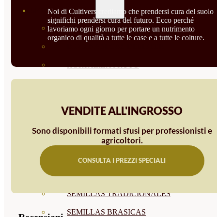
SEMILLAS
Noi di Cultivers crediamo che prendersi cura del suolo
significhi prendersi cura del futuro. Ecco perché
VER TODAS
lavoriamo ogni giorno per portare un nutrimento
organico di qualità a tutte le case e a tutte le colture.
BIODINÁMICAS DEMETER
HORTALIZA FRUTO
SEMILLAS HORTALIZA DE
HOJA
VENDITE ALL'INGROSSO
SEMILLAS AROMÁTICAS
Sono disponibili formati sfusi per professionisti e
SEMILLAS FLORES
agricoltori.
SEMILLAS FLORES
CONSULTA I PREZZI SPECIALI
COMESTIBLES
SEMILLAS TRADICIONALES
SEMILLAS BRASICAS