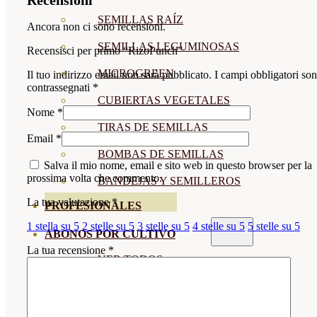
Recensioni
SEMILLAS RAÍZ
Ancora non ci sono recensioni.
SEMILLAS LEGUMINOSAS
Recensisci per primo “RizoPunch”
MICROGREEN
Il tuo indirizzo email non sarà pubblicato.
I campi obbligatori so
contrassegnati
*
CUBIERTAS VEGETALES
Nome
*
TIRAS DE SEMILLAS
Email
*
BOMBAS DE SEMILLAS
Salva il mio nome, email e sito web in questo browser per la
prossima volta che commento.
BANDEJAS Y SEMILLEROS
La tua valutazione
*
PROFESIONALES
1 stella su 5
2 stelle su 5
3 stelle su 5
4 stelle su 5
5 stelle su 5
ABONOS POR CULTIVO
La tua recensione
*
VER TODOS
TOMATES
HUERTO