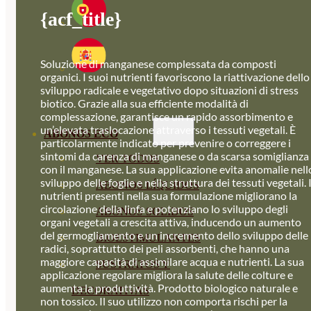
{acf_title}
Soluzione di manganese complessata da composti
organici. I suoi nutrienti favoriscono la riattivazione dello
sviluppo radicale e vegetativo dopo situazioni di stress
biotico. Grazie alla sua efficiente modalità di
complessazione, garantisce un rapido assorbimento e
un’elevata traslocazione attraverso i tessuti vegetali. È
ABONOS ECO
particolarmente indicato per prevenire o correggere i
sintomi da carenza di manganese o da scarsa somiglianza
VER TODOS
con il manganese. La sua applicazione evita anomalie nell
sviluppo delle foglie e nella struttura dei tessuti vegetali. 
ABONOS LÍQUIDOS
nutrienti presenti nella sua formulazione migliorano la
circolazione della linfa e potenziano lo sviluppo degli
ABONOS SOLIDOS
organi vegetali a crescita attiva, inducendo un aumento
del germogliamento e un incremento dello sviluppo delle
BIOESTIMULANTES
radici, soprattutto dei peli assorbenti, che hanno una
maggiore capacità di assimilare acqua e nutrienti. La sua
SUSTRATOS Y
applicazione regolare migliora la salute delle colture e
aumenta la produttività. Prodotto biologico naturale e
DECORATIVAS
non tossico. Il suo utilizzo non comporta rischi per la