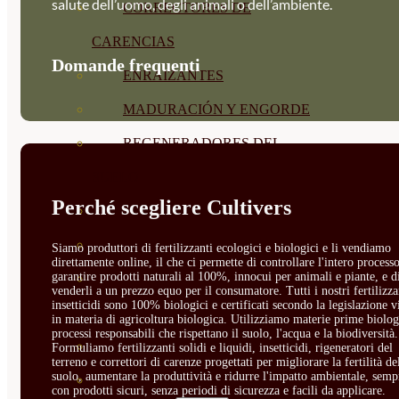
salute dell’uomo, degli animali o dell’ambiente.
CORRECTORES DE
CARENCIAS
Domande frequenti
ENRAIZANTES
MADURACIÓN Y ENGORDE
REGENERADORES DEL
SUELO
Perché scegliere Cultivers
ÁCIDOS HÚMICOS
MATERIAS PRIMAS
Siamo produttori di fertilizzanti ecologici e biologici e li vendiamo
direttamente online, il che ci permette di controllare l'intero processo
garantire prodotti naturali al 100%, innocui per animali e piante, e d
PROTECCIÓN CULTIVOS Y
venderli a un prezzo equo per il consumatore. Tutti i nostri fertilizza
insetticidi sono 100% biologici e certificati secondo la legislazione v
PLANTAS
in materia di agricoltura biologica. Utilizziamo materie prime biolog
processi responsabili che rispettano il suolo, l'acqua e la biodiversità.
PLANTAS INTERIOR
Formuliamo fertilizzanti solidi e liquidi, insetticidi, rigeneratori del
terreno e correttori di carenze progettati per migliorare la fertilità de
suolo, aumentare la produttività e ridurre l'impatto ambientale, semp
GROWPUNCH
con prodotti sicuri, senza periodi di sicurezza e facili da applicare.