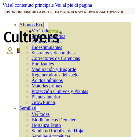
Vai al contenuto principale
Vai al piè di pagina
SPEDIZIONE GRATUITA A PARTIRE DA 20 €, IN PENISOLA E PORTOGALLO (24/72H)
Abonos Eco
Ver Todos
Abonos Líquidos
Abonos Solidos
Bioestimulantes
0
Sustratos y decorativas
Correctores de Carencias
Enraizantes
Maduración y Engorde
Regeneradores del suelo
Ácidos húmicos
Materias primas
Protección Cultivos y Plantas
Plantas interior
GrowPunch
Semillas
Ver todas
Biodinámicas Demeter
Hortaliza Fruto
Semillas Hortaliza de Hoja
Semillas Aromáticas