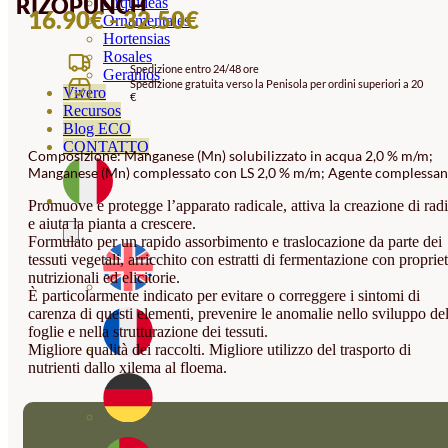
RIZOPUNCH
Orquideas
FASCIA
16.90
€
-
32.50
€
Ornamentales
Hortensias
DI
Rosales
Spedizione entro 24/48 ore
PREZZO:
Geranios
Spedizione gratuita verso la Penisola per ordini superiori a 20
Vivero
€
DA
Recursos
16.90€
Blog ECO
CONTATTO
Composizione: Manganese (Mn) solubilizzato in acqua 2,0 % m/m;
A
Manganese (Mn) complessato con LS 2,0 % m/m; Agente complessan
32.50€
Promuove e protegge l’apparato radicale, attiva la creazione di radi
e aiuta la pianta a crescere.
Formulato per un rapido assorbimento e traslocazione da parte dei
tessuti vegetali, arricchito con estratti di fermentazione con proprie
nutrizionali ed elicitorie.
È particolarmente indicato per evitare o correggere i sintomi di
carenza di questi elementi, prevenire le anomalie nello sviluppo del
foglie e nella strutturazione dei tessuti.
Migliore qualità dei raccolti. Migliore utilizzo del trasporto di
nutrienti dallo xilema al floema.