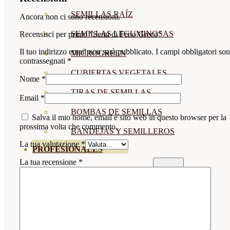
SEMILLAS RAÍZ
Ancora non ci sono recensioni.
SEMILLAS LEGUMINOSAS
Recensisci per primo “Semi di Feno Greco”
Il tuo indirizzo email non sarà pubblicato.
I campi obbligatori so
MICROGREEN
contrassegnati
*
CUBIERTAS VEGETALES
Nome
*
TIRAS DE SEMILLAS
Email
*
BOMBAS DE SEMILLAS
Salva il mio nome, email e sito web in questo browser per la
prossima volta che commento.
BANDEJAS Y SEMILLEROS
La tua valutazione
*
PROFESIONALES
La tua recensione
*
ABONOS POR CULTIVO
VER TODOS
TOMATES
HUERTO