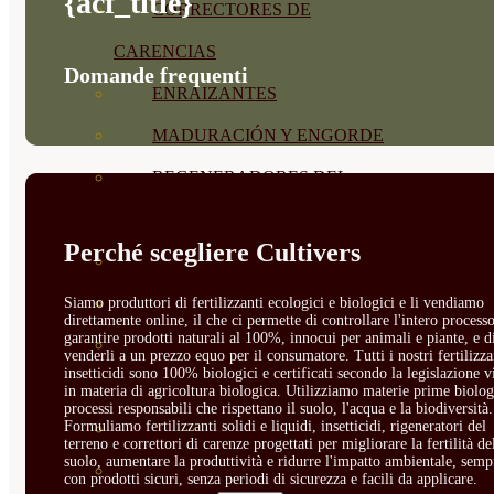
{acf_title}
CORRECTORES DE
CARENCIAS
Domande frequenti
ENRAIZANTES
MADURACIÓN Y ENGORDE
REGENERADORES DEL
SUELO
Perché scegliere Cultivers
ÁCIDOS HÚMICOS
MATERIAS PRIMAS
Siamo produttori di fertilizzanti ecologici e biologici e li vendiamo
direttamente online, il che ci permette di controllare l'intero processo
garantire prodotti naturali al 100%, innocui per animali e piante, e d
PROTECCIÓN CULTIVOS Y
venderli a un prezzo equo per il consumatore. Tutti i nostri fertilizza
insetticidi sono 100% biologici e certificati secondo la legislazione v
PLANTAS
in materia di agricoltura biologica. Utilizziamo materie prime biolog
processi responsabili che rispettano il suolo, l'acqua e la biodiversità.
Formuliamo fertilizzanti solidi e liquidi, insetticidi, rigeneratori del
PLANTAS INTERIOR
terreno e correttori di carenze progettati per migliorare la fertilità de
suolo, aumentare la produttività e ridurre l'impatto ambientale, semp
GROWPUNCH
con prodotti sicuri, senza periodi di sicurezza e facili da applicare.