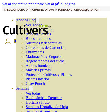
Vai al contenuto principale
Vai al piè di pagina
SPEDIZIONE GRATUITA A PARTIRE DA 20 €, IN PENISOLA E PORTOGALLO (24/72H)
Abonos Eco
Ver Todos
Abonos Líquidos
Abonos Solidos
Bioestimulantes
0
Sustratos y decorativas
Correctores de Carencias
Enraizantes
Maduración y Engorde
Regeneradores del suelo
Ácidos húmicos
Materias primas
Protección Cultivos y Plantas
Plantas interior
GrowPunch
Semillas
Ver todas
Biodinámicas Demeter
Hortaliza Fruto
Semillas Hortaliza de Hoja
Semillas Aromáticas