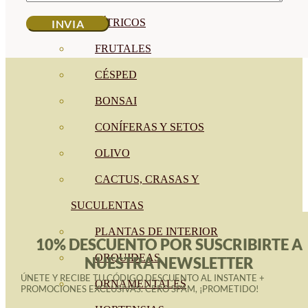
CÍTRICOS
FRUTALES
CÉSPED
BONSAI
CONÍFERAS Y SETOS
OLIVO
CACTUS, CRASAS Y
SUCULENTAS
PLANTAS DE INTERIOR
10% DESCUENTO POR SUSCRIBIRTE A
ORQUIDEAS
NUESTRA NEWSLETTER
ÚNETE Y RECIBE TU CÓDIGO DESCUENTO AL INSTANTE +
ORNAMENTALES
PROMOCIONES EXCLUSIVAS. CERO SPAM, ¡PROMETIDO!