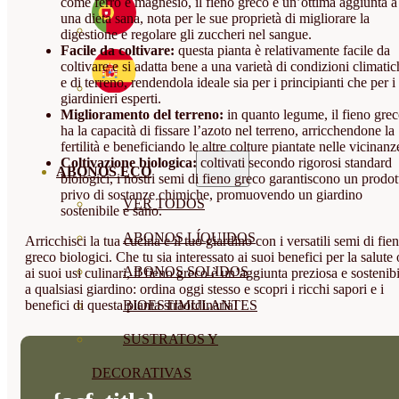
come ferro e magnesio, il fieno greco è un’ottima aggiunta a
una dieta sana, nota per le sue proprietà di migliorare la
digestione e regolare gli zuccheri nel sangue.
Facile da coltivare:
questa pianta è relativamente facile da
coltivare e si adatta bene a una varietà di condizioni climatic
e di terreno, rendendola ideale sia per i principianti che per i
giardinieri esperti.
Miglioramento del terreno:
in quanto legume, il fieno gre
ha la capacità di fissare l’azoto nel terreno, arricchendone la
fertilità e beneficiando le altre colture piantate nelle vicinanz
Coltivazione biologica:
coltivati secondo rigorosi standard
ABONOS ECO
biologici, i nostri semi di fieno greco garantiscono un prodot
privo di sostanze chimiche, promuovendo un giardino
VER TODOS
sostenibile e sano.
ABONOS LÍQUIDOS
Arricchisci la tua cucina e il tuo giardino con i versatili semi di fie
greco biologici. Che tu sia interessato ai suoi benefici per la salute 
ABONOS SOLIDOS
ai suoi usi culinari, il fieno greco è un’aggiunta preziosa e sostenib
a qualsiasi giardino: ordina oggi stesso e scopri i ricchi sapori e i
benefici di questa pianta straordinaria!
BIOESTIMULANTES
SUSTRATOS Y
DECORATIVAS