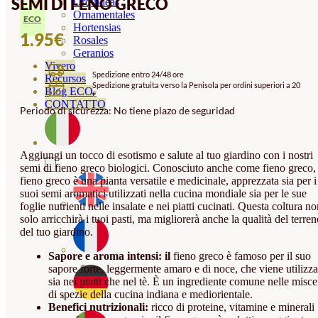
SEMI DI FENO GRECO
Orquideas
Ornamentales
ECO
Hortensias
1.95
€
Rosales
Geranios
Vivero
Spedizione entro 24/48 ore
Recursos
Spedizione gratuita verso la Penisola per ordini superiori a 20
Blog ECO
€
CONTATTO
Periodo di sicurezza: No tiene plazo de seguridad
Aggiungi un tocco di esotismo e salute al tuo giardino con i nostri
semi di fieno greco biologici. Conosciuto anche come fieno greco, 
fieno greco è una pianta versatile e medicinale, apprezzata sia per i
suoi semi aromatici utilizzati nella cucina mondiale sia per le sue
foglie nutrienti nelle insalate e nei piatti cucinati. Questa coltura n
solo arricchirà i tuoi pasti, ma migliorerà anche la qualità del terre
del tuo giardino.
Sapore e aroma intensi: il
fieno greco è famoso per il suo
sapore forte, leggermente amaro e di noce, che viene utilizza
sia nei piatti che nel tè. È un ingrediente comune nelle misce
di spezie della cucina indiana e mediorientale.
Benefici nutrizionali:
ricco di proteine, vitamine e minerali