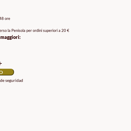
A
O:
/48 ore
rso la Penisola per ordini superiori a 20 €
 maggiori:
LO
 de seguridad