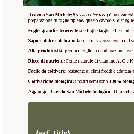
Il
cavolo San Michele
(Brassica oleracea
) è una varietà
preparazione di foglie ripiene, questo cavolo si distingue p
Foglie grandi e tenere:
le sue foglie larghe e flessibili s
Sapore dolce e delicato:
la sua consistenza tenera e il s
Alta produttività:
produce foglie in continuazione, garan
Ricco di nutrienti:
Fonte naturale di vitamine A, C e K, 
Facile da coltivare:
resistente ai climi freddi e adattata a
Coltivazione biologica:
i nostri semi sono
100% biolog
Aggiungi il
Cavolo San Michele biologico
al tuo
orto
e
{acf_title}