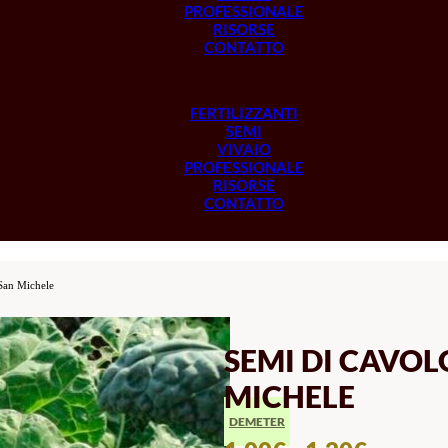
PROFESSIONALE
RISORSE
CONTATTO
FERTILIZZANTI
SEMI
VIVAIO
PROFESSIONALE
RISORSE
CONTATTO
San Michele
SEMI DI CAVO
MICHELE
DEMETER