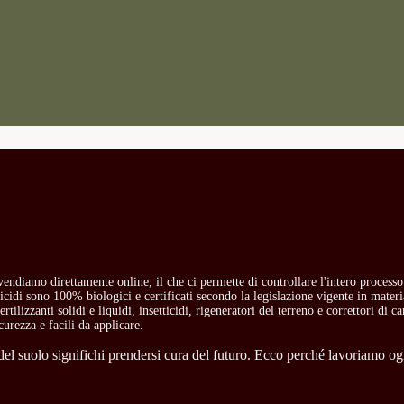
i vendiamo direttamente online, il che ci permette di controllare l'intero process
etticidi sono 100% biologici e certificati secondo la legislazione vigente in mate
rtilizzanti solidi e liquidi, insetticidi, rigeneratori del terreno e correttori di 
curezza e facili da applicare.
l suolo significhi prendersi cura del futuro. Ecco perché lavoriamo ogni