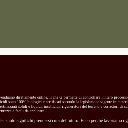
i vendiamo direttamente online, il che ci permette di controllare l'intero process
etticidi sono 100% biologici e certificati secondo la legislazione vigente in mate
rtilizzanti solidi e liquidi, insetticidi, rigeneratori del terreno e correttori di 
curezza e facili da applicare.
l suolo significhi prendersi cura del futuro. Ecco perché lavoriamo ogni