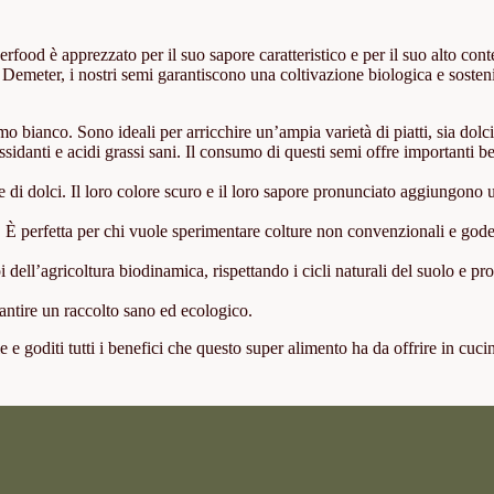
food è apprezzato per il suo sapore caratteristico e per il suo alto cont
ne Demeter, i nostri semi garantiscono una coltivazione biologica e sosteni
bianco. Sono ideali per arricchire un’ampia varietà di piatti, sia dolci 
sidanti e acidi grassi sani. Il consumo di questi semi offre importanti be
ne di dolci. Il loro colore scuro e il loro sapore pronunciato aggiungono 
i. È perfetta per chi vuole sperimentare colture non convenzionali e gode
pi dell’agricoltura biodinamica, rispettando i cicli naturali del suolo e 
rantire un raccolto sano ed ecologico.
e goditi tutti i benefici che questo super alimento ha da offrire in cuci