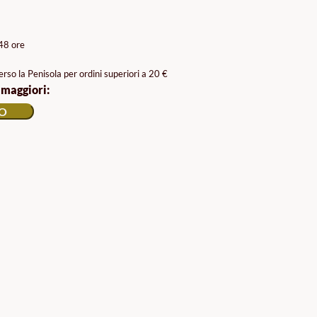
/48 ore
rso la Penisola per ordini superiori a 20 €
 maggiori:
LO