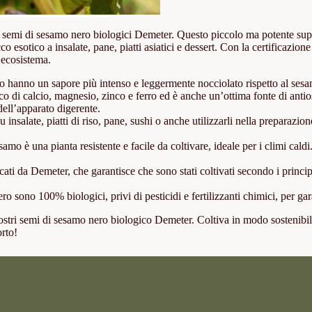
i semi di sesamo nero biologici Demeter. Questo piccolo ma potente super
co esotico a insalate, pane, piatti asiatici e dessert. Con la certificazio
l’ecosistema.
hanno un sapore più intenso e leggermente nocciolato rispetto al sesamo 
o di calcio, magnesio, zinco e ferro ed è anche un’ottima fonte di antios
dell’apparato digerente.
insalate, piatti di riso, pane, sushi o anche utilizzarli nella preparazio
o è una pianta resistente e facile da coltivare, ideale per i climi cald
cati da Demeter, che garantisce che sono stati coltivati secondo i princi
ro sono 100% biologici, privi di pesticidi e fertilizzanti chimici, per ga
ostri semi di sesamo nero biologico Demeter. Coltiva in modo sostenibile 
orto!