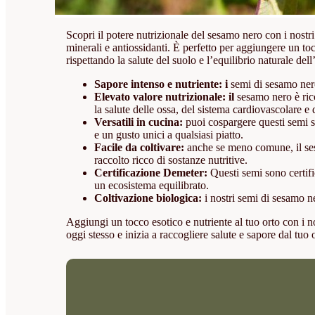
Scopri il potere nutrizionale del sesamo nero con i nostr
minerali e antiossidanti. È perfetto per aggiungere un toc
rispettando la salute del suolo e l’equilibrio naturale del
Sapore intenso e nutriente: i
semi di sesamo nero 
Elevato valore nutrizionale: il
sesamo nero è ricc
la salute delle ossa, del sistema cardiovascolare e 
Versatili in cucina:
puoi cospargere questi semi su 
e un gusto unici a qualsiasi piatto.
Facile da coltivare:
anche se meno comune, il sesam
raccolto ricco di sostanze nutritive.
Certificazione Demeter:
Questi semi sono certifi
un ecosistema equilibrato.
Coltivazione biologica:
i nostri semi di sesamo ne
Aggiungi un tocco esotico e nutriente al tuo orto con i n
oggi stesso e inizia a raccogliere salute e sapore dal tuo 