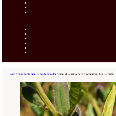
Casa
/
Semi biologici
/
semi di demeter
/
Semi di sesamo nero biodinamici Eco Demeter