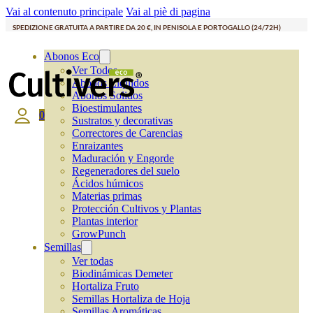
Vai al contenuto principale
Vai al piè di pagina
SPEDIZIONE GRATUITA A PARTIRE DA 20 €, IN PENISOLA E PORTOGALLO (24/72H)
Abonos Eco
Ver Todos
Abonos Líquidos
Abonos Solidos
Bioestimulantes
0
Sustratos y decorativas
Correctores de Carencias
Enraizantes
Maduración y Engorde
Regeneradores del suelo
Ácidos húmicos
Materias primas
Protección Cultivos y Plantas
Plantas interior
GrowPunch
Semillas
Ver todas
Biodinámicas Demeter
Hortaliza Fruto
Semillas Hortaliza de Hoja
Semillas Aromáticas