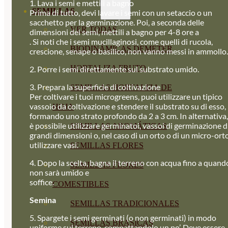
1. Lava i semi e mettili a bagno
SEMILLAS
Prima di tutto, devi lavare i semi con un setaccio o un
sacchetto per la germinazione. Poi, a seconda delle
VER TODAS
dimensioni dei semi, mettili a bagno per 4-8 ore a
. Si noti che i semi mucillaginosi, come quelli di rucola,
BIODINÁMICAS DEMETER
crescione, senape o basilico, non vanno messi in ammollo.
HORTALIZA FRUTO
2. Porre i semi direttamente sul substrato umido.
3. Prepara la superficie di coltivazione
SEMILLAS HORTALIZA DE
Per coltivare i tuoi microgreens, puoi utilizzare un tipico
vassoio da coltivazione e stendere il substrato su di esso,
HOJA
formando uno strato profondo da 2 a 3 cm. In alternativa,
è possibile utilizzare germinatoi, vassoi di germinazione d
SEMILLAS AROMÁTICAS
grandi dimensioni o, nel caso di un orto o di un micro-orto
utilizzare vasi.
SEMILLAS FLORES
4. Dopo la scelta, bagna il terreno con acqua fino a quand
SEMILLAS FLORES
non sarà umido e
soffice.
COMESTIBLES
Semina
SEMILLAS TRADICIONALES
5. Spargete i semi germinati (o non germinati) in modo
SEMILLAS BRASICAS
uniforme sul terreno, compattandolo un po’. Deve essere