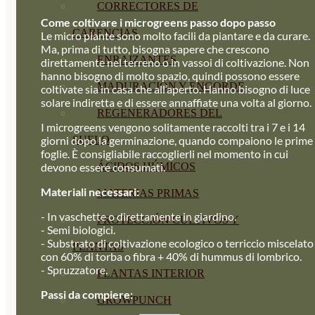
CORRECTORES DE
Come coltivare i microgreens passo dopo passo
CARENCIAS
Le micro piante sono molto facili da piantare e da curare.
Ma, prima di tutto, bisogna sapere che crescono
ENRAIZANTES
direttamente nel terreno o in vassoi di coltivazione. Non
hanno bisogno di molto spazio, quindi possono essere
MADURACIÓN Y ENGORDE
coltivate sia in casa che all’aperto. Hanno bisogno di luce
solare indiretta e di essere annaffiate una volta al giorno.
REGENERADORES DEL
I microgreens vengono solitamente raccolti tra i 7 e i 14
SUELO
giorni dopo la germinazione, quando compaiono le prime
foglie. È consigliabile raccoglierli nel momento in cui
ÁCIDOS HÚMICOS
devono essere consumati.
Materiali necessari:
MATERIAS PRIMAS
- In vaschette o direttamente in giardino.
PROTECCIÓN CULTIVOS Y
- Semi biologici.
- Substrato di coltivazione ecologico o terriccio miscelato
PLANTAS
con 60% di torba o fibra + 40% di hummus di lombrico.
- Spruzzatore.
PLANTAS INTERIOR
Passi da compiere:
GROWPUNCH