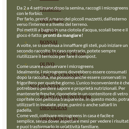
Da 2 a 4 settimane dopo la semina, raccogli i microgreens
CÍTRICOS
con le forbici.
Per farlo, prendi a mano dei piccoli mazzetti, dall’esterno
FRUTALES
verso l’interno e a livello del terreno.
Poi mettili a bagno in una ciotola d’acqua, scolali bene e il
CÉSPED
gioco è fatto:
pronti da mangiare!
BONSAI
A volte, se si continua a innaffiare gli steli, può iniziare un
secondo raccolto. In caso contrario, potete sempre
CONÍFERAS Y SETOS
riutilizzare il terriccio per fare il compost.
OLIVO
Come usare e conservare i microgreens
Idealmente, i microgreens dovrebbero essere consumati
CACTUS, CRASAS Y
dopo la raccolta, ma possono anche essere conservati in
frigorifero per qualche giorno. L’unico inconveniente è ch
SUCULENTAS
potrebbero perdere sapore e proprietà nutrizionali. Per
mantenerle fresche, riponetele in un contenitore di vetro
PLANTAS DE INTERIOR
copritele con pellicola trasparente. In questo modo, potra
utilizzarli in insalate, pizze, panini o anche saltarli in
ORQUIDEAS
padella.
Come vedi, coltivare microgreens in casa è facile e
ORNAMENTALES
semplice, senza dover aspettare mesi per vedere i risultati
e puoi trasformarlo in un’attività familiare.