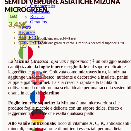
SEMI DI VERDURE ASIATICHE MIZUNA
Orquideas
Ornamentales
MICROGREEN
Hortensias
ECO
Rosales
Geranios
3.45
€
Vivero
Recursos
Blog ECO
Spedizione entro 24/48 ore
CONTATTO
Spedizione gratuita verso la Penisola per ordini superiori a 20
€
La
Mizuna
(
Brassica rapa var. nipposinica
) è un ortaggio asiatic
caratterizzato da
foglie tenere e seghettate
dal sapore delicato e
leggermente piccante. Coltivata come
microverdura
, la mizuna
aggiunge un tocco fresco, nutriente e decorativo a insalate, panini,
zuppe e piatti gourmet. La sua crescita rapida e la facilità di
coltivazione la rendono una scelta ideale per una raccolta sostenibi
e sana in casa o in
giardino
.
Foglie tenere e saporite: la
Mizuna è una microverdura che
produce foglie piccole e delicate con un sapore dolce, fresco e
leggermente piccante che esalta qualsiasi piatto.
Alto valore nutrizionale:
ricco di vitamine A, C, K, antiossidanti 
minerali, è un’ottima fonte di nutrienti essenziali per una dieta