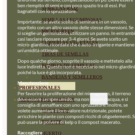
ben riempito di semi e con poco spazio tra di essi. Poi
SEMILLAS RAÍZ
bagnateli con lo spruzzatore.
SEMILLAS LEGUMINOSAS
Importante: se avete scelto di seminare in un vassoio,
copritelo con un altro vassoio delle stesse dimensioni. Se
MICROGREEN
si sceglie un germinatoio, utilizzare un panno. In entrambi
casi lasciare riposare per 3-4 giorni. Se avete scelto un
CUBIERTAS VEGETALES
micro-giardino, ricordate che è auto-irrigante e mantiene
un’umidità ottimale.
TIRAS DE SEMILLAS
Dopo qualche giorno, scoprite il vassoio e mettetelo alla
BOMBAS DE SEMILLAS
luce indiretta. Questo non è necessario nei micro-giardini
poiché la luce è già incorporata.
BANDEJAS Y SEMILLEROS
Manutenzione
PROFESIONALES
Per favorire la proliferazione dei microgreens, il terreno
deve essere sempre umido, ma non zuppo d’acqua, e si
ABONOS POR CULTIVO
consiglia di annaffiare con uno spruzzatore. Inoltre, se
volete aumentare il loro valore nutrizionale, potete
VER TODOS
arricchire le piante con composti ricchi di oligoelementi. S
può usare la polvere di kelp o il compost macerato.
TOMATES
Raccogliere
HUERTO