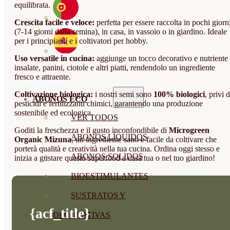
equilibrata.
Crescita facile e veloce:
perfetta per essere raccolta in pochi giorn
(7-14 giorni dalla semina), in casa, in vassoio o in giardino. Ideale
per i principianti e i coltivatori per hobby.
Uso versatile in cucina:
aggiunge un tocco decorativo e nutriente
insalate, panini, ciotole e altri piatti, rendendolo un ingrediente
fresco e attraente.
Coltivazione biologica:
i nostri semi sono
100% biologici
, privi d
ABONOS ECO
pesticidi e fertilizzanti chimici, garantendo una produzione
sostenibile ed ecologica.
VER TODOS
Goditi la freschezza e il gusto inconfondibile di
Microgreen
ABONOS LÍQUIDOS
Organic Mizuna
, un ingrediente sano e facile da coltivare che
porterà qualità e creatività nella tua cucina. Ordina oggi stesso e
ABONOS SOLIDOS
inizia a gustare questo superfood a casa tua o nel tuo giardino!
BIOESTIMULANTES
SUSTRATOS Y
{acf_title}
DECORATIVAS