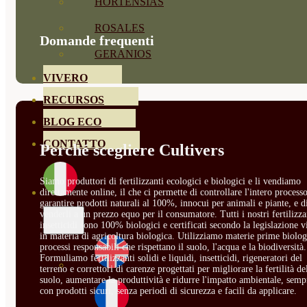
HORTENSIAS
ROSALES
Domande frequenti
GERANIOS
VIVERO
RECURSOS
BLOG ECO
CONTATTO
Perché scegliere Cultivers
Siamo produttori di fertilizzanti ecologici e biologici e li vendiamo
direttamente online, il che ci permette di controllare l'intero processo
garantire prodotti naturali al 100%, innocui per animali e piante, e d
venderli a un prezzo equo per il consumatore. Tutti i nostri fertilizza
insetticidi sono 100% biologici e certificati secondo la legislazione v
in materia di agricoltura biologica. Utilizziamo materie prime biolog
processi responsabili che rispettano il suolo, l'acqua e la biodiversità.
Formuliamo fertilizzanti solidi e liquidi, insetticidi, rigeneratori del
terreno e correttori di carenze progettati per migliorare la fertilità de
suolo, aumentare la produttività e ridurre l'impatto ambientale, semp
con prodotti sicuri, senza periodi di sicurezza e facili da applicare.