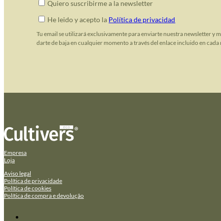
Quiero suscribirme a la newsletter
He leido y acepto la
Política de privacidad
Tu email se utilizará exclusivamente para enviarte nuestra newsletter y 
darte de baja en cualquier momento a través del enlace incluido en cada 
Empresa
Loja
Aviso legal
Política de privacidade
Política de cookies
Política de compra e devolução