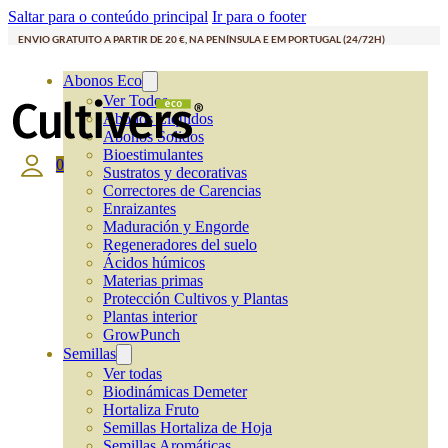
Saltar para o conteúdo principal
Ir para o footer
ENVIO GRATUITO A PARTIR DE 20 €, NA PENÍNSULA E EM PORTUGAL (24/72H)
Abonos Eco
Ver Todos
Abonos Líquidos
Abonos Solidos
Bioestimulantes
0
Sustratos y decorativas
Correctores de Carencias
Enraizantes
Maduración y Engorde
Regeneradores del suelo
Ácidos húmicos
Materias primas
Protección Cultivos y Plantas
Plantas interior
GrowPunch
Semillas
Ver todas
Biodinámicas Demeter
Hortaliza Fruto
Semillas Hortaliza de Hoja
Semillas Aromáticas