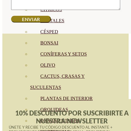
CÍTRICOS
FRUTALES
CÉSPED
BONSAI
CONÍFERAS Y SETOS
OLIVO
CACTUS, CRASAS Y
SUCULENTAS
PLANTAS DE INTERIOR
ORQUIDEAS
10% DESCUENTO POR SUSCRIBIRTE A
NUESTRA NEWSLETTER
ORNAMENTALES
ÚNETE Y RECIBE TU CÓDIGO DESCUENTO AL INSTANTE +