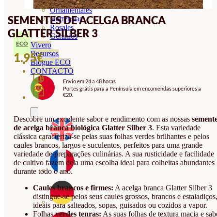
Orquideas
Ornamentales
SEMENTES DE ACELGA BRANCA
Hortensias
Rosales
GLATTER SILBER 3
Geranios
ECO
Vivero
Recursos
1.95
€
Blogue ECO
CONTACTO
Envio em 24 a 48 horas
Portes grátis para a Península em encomendas superiores a
€20.
Descobre um excelente sabor e rendimento com as nossas
sement
de acelga branca biológica Glatter Silber 3
. Esta variedade
clássica caracteriza-se pelas suas folhas verdes brilhantes e pelos
caules brancos, largos e suculentos, perfeitos para uma grande
variedade de preparações culinárias. A sua rusticidade e facilidade
de cultivo fazem dela uma escolha ideal para colheitas abundantes
durante todo o ano.
Caules brancos e firmes:
A acelga branca Glatter Silber 3
distingue-se pelos seus caules grossos, brancos e estaladiços
ideais para salteados, sopas, guisados ou cozidos a vapor.
Folhas
verdes tenras:
As suas folhas de textura macia e sab