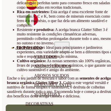
delicado são perfeitas tanto para consumo fresco em saladas
como cozinhadas em receitas tradicionais.
Rica em nutrientes:
Esta acelga é uma excelente fonte de
vitaminas A, C e K, bem como de minerais essenciais como
ferro e o magnésio, o que faz dela um alimento saudável e
completo.
Resistente
e produtiva:
A acelga branca Glatter Silber 3 é
muito resistente às condições climatéricas adversas,
permitindo colheitas prolongadas durante todo o ano, mesm
no outono e no inverno.
Fácil de cultivar:
Ideal para principiantes e jardineiros
ABONOS ECO
experientes, esta variedade adapta-se bem a diferentes tipos 
solo e requer uma manutenção mínima.
VER TODOS
Cultivo orgânico:
As nossas sementes são 100% orgânicas,
livres de pesticidas e fertilizantes químicos, o que garante u
ABONOS LÍQUIDOS
cultivo sustentável e amigo do ambiente.
ABONOS SOLIDOS
Enche o teu jardim de frescura e sabor com as
sementes de acelga
branca orgânica Glatter Silber 3
. Cultiva este vegetal versátil e
BIOESTIMULANTES
nutritivo de forma simples e sustentável, e desfruta de colheitas
saudáveis durante todo o ano. Encomenda hoje e começa a desfrut
SUSTRATOS Y
dos benefícios desta acelga clássica e deliciosa.
DECORATIVAS