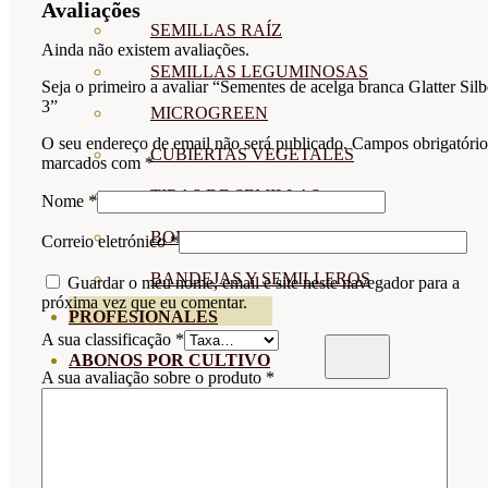
Avaliações
SEMILLAS RAÍZ
Ainda não existem avaliações.
SEMILLAS LEGUMINOSAS
Seja o primeiro a avaliar “Sementes de acelga branca Glatter Silb
3”
MICROGREEN
O seu endereço de email não será publicado.
Campos obrigatório
CUBIERTAS VEGETALES
marcados com
*
TIRAS DE SEMILLAS
Nome
*
BOMBAS DE SEMILLAS
Correio eletrónico
*
BANDEJAS Y SEMILLEROS
Guardar o meu nome, email e site neste navegador para a
próxima vez que eu comentar.
PROFESIONALES
A sua classificação
*
ABONOS POR CULTIVO
A sua avaliação sobre o produto
*
VER TODOS
TOMATES
HUERTO