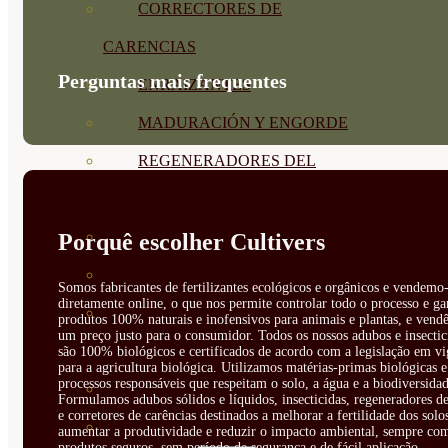
CORRECTORES DE
CARENCIAS
Perguntas mais frequentes
ENRAIZANTES
MADURACIÓN Y ENGORDE
REGENERADORES DEL
SUELO
ÁCIDOS HÚMICOS
Porquê escolher Cultivers
MATERIAS PRIMAS
Somos fabricantes de fertilizantes ecológicos e orgânicos e vendemo-
diretamente online, o que nos permite controlar todo o processo e ga
PROTECCIÓN CULTIVOS Y
produtos 100% naturais e inofensivos para animais e plantas, e vendê
um preço justo para o consumidor. Todos os nossos adubos e insectic
PLANTAS
são 100% biológicos e certificados de acordo com a legislação em vi
para a agricultura biológica. Utilizamos matérias-primas biológicas e
processos responsáveis que respeitam o solo, a água e a biodiversidad
PLANTAS INTERIOR
Formulamos adubos sólidos e líquidos, insecticidas, regeneradores de
e corretores de carências destinados a melhorar a fertilidade dos solo
GROWPUNCH
aumentar a produtividade e reduzir o impacto ambiental, sempre co
produtos seguros, sem período de segurança e de fácil aplicação.