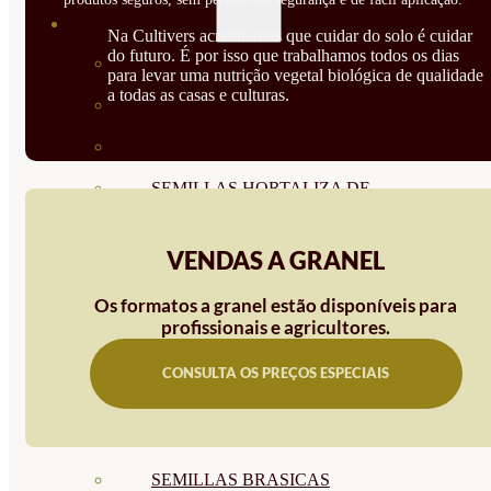
SEMILLAS
Na Cultivers acreditamos que cuidar do solo é cuidar
do futuro. É por isso que trabalhamos todos os dias
VER TODAS
para levar uma nutrição vegetal biológica de qualidade
a todas as casas e culturas.
BIODINÁMICAS DEMETER
HORTALIZA FRUTO
SEMILLAS HORTALIZA DE
HOJA
VENDAS A GRANEL
SEMILLAS AROMÁTICAS
Os formatos a granel estão disponíveis para
SEMILLAS FLORES
profissionais e agricultores.
SEMILLAS FLORES
CONSULTA OS PREÇOS ESPECIAIS
COMESTIBLES
SEMILLAS TRADICIONALES
SEMILLAS BRASICAS