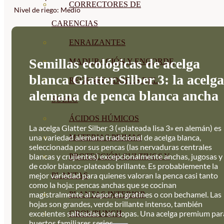
CORRECTORES DE
Nivel de riego: Medio
CARENCIAS
ENRAIZANTES
Semillas ecológicas de acelga
MADURACIÓN Y ENGORDE
blanca Glatter Silber 3: la acelga
REGENERADORES DEL
alemana de penca blanca ancha
SUELO
ÁCIDOS HÚMICOS
La acelga Glatter Silber 3 («plateada lisa 3» en alemán) es
una variedad alemana tradicional de acelga blanca,
MATERIAS PRIMAS
seleccionada por sus pencas (las nervaduras centrales
blancas y crujientes) excepcionalmente anchas, jugosas y
PROTECCIÓN CULTIVOS Y
de color blanco-plateado brillante. Es probablemente la
mejor variedad para quienes valoran la penca casi tanto
PLANTAS
como la hoja: pencas anchas que se cocinan
magistralmente al vapor, en gratines o con bechamel. Las
PLANTAS INTERIOR
hojas son grandes, verde brillante intenso, también
excelentes salteadas o en sopas. Una acelga premium par
GROWPUNCH
huertos familiares serios.