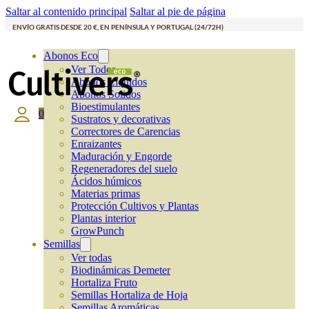
Saltar al contenido principal
Saltar al pie de página
ENVÍO GRATIS DESDE 20 €, EN PENÍNSULA Y PORTUGAL (24/72H)
Abonos Eco
Ver Todos
Abonos Líquidos
Abonos Solidos
Bioestimulantes
0
Sustratos y decorativas
Correctores de Carencias
Enraizantes
Maduración y Engorde
Regeneradores del suelo
Ácidos húmicos
Materias primas
Protección Cultivos y Plantas
Plantas interior
GrowPunch
Semillas
Ver todas
Biodinámicas Demeter
Hortaliza Fruto
Semillas Hortaliza de Hoja
Semillas Aromáticas