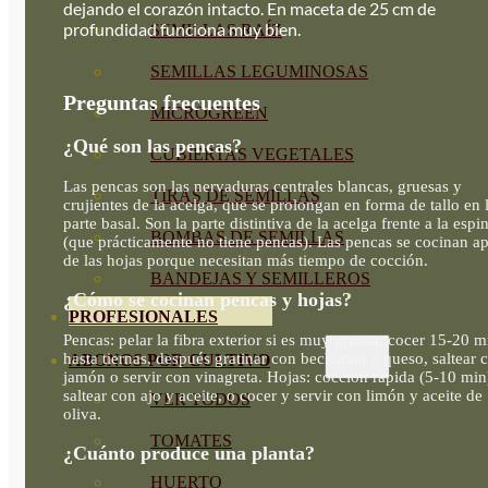
dejando el corazón intacto. En maceta de 25 cm de
profundidad funciona muy bien.
SEMILLAS RAÍZ
SEMILLAS LEGUMINOSAS
Preguntas frecuentes
MICROGREEN
¿Qué son las pencas?
CUBIERTAS VEGETALES
Las pencas son las nervaduras centrales blancas, gruesas y
TIRAS DE SEMILLAS
crujientes de la acelga, que se prolongan en forma de tallo en 
parte basal. Son la parte distintiva de la acelga frente a la espi
BOMBAS DE SEMILLAS
(que prácticamente no tiene pencas). Las pencas se cocinan ap
de las hojas porque necesitan más tiempo de cocción.
BANDEJAS Y SEMILLEROS
¿Cómo se cocinan pencas y hojas?
PROFESIONALES
Pencas: pelar la fibra exterior si es muy gruesa, cocer 15-20 m
hasta tiernas, después gratinar con bechamel y queso, saltear 
ABONOS POR CULTIVO
jamón o servir con vinagreta. Hojas: cocción rápida (5-10 min
saltear con ajo y aceite, o cocer y servir con limón y aceite de
VER TODOS
oliva.
TOMATES
¿Cuánto produce una planta?
HUERTO