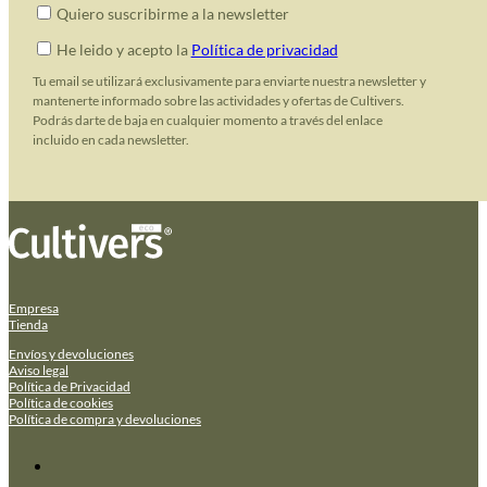
Quiero suscribirme a la newsletter
He leido y acepto la
Política de privacidad
Tu email se utilizará exclusivamente para enviarte nuestra newsletter y
mantenerte informado sobre las actividades y ofertas de Cultivers.
Podrás darte de baja en cualquier momento a través del enlace
incluido en cada newsletter.
Empresa
Tienda
Envíos y devoluciones
Aviso legal
Política de Privacidad
Política de cookies
Política de compra y devoluciones