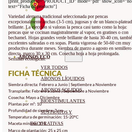
[print_product id="PRODUCT_ID" mode="pdf" show_icon="no
text="Ficha de producto"]
Variedad alemana tradicional seleccionada por pencas
excepcionalmente anchas (3-5 cm), jugosas y de un blanco-platea
brillante. La elección si valoras la penca casi tanto como la hoja:
pencas que se cocinan magistralmente al vapor, en gratines o con
bechamel. Hojas grandes verde brillante de hasta 30-40 cm, tambi
excelentes salteadas o en sopas. Planta vigorosa de 50-60 cm muy
productiva durante meses. Siembra de marzo a agosto en semillero
directa, marco 30 x 30 cm. Cosecha hoja a hoja prolongada.
ABONOS ECO
Semillas ecológicas.
VER TODOS
FICHA TÉCNICA
ABONOS LÍQUIDOS
Siembra directa: Febrero a Junio | Septiembre a Noviembre
ABONOS SOLIDOS
Transplante: Febrero a Junio | Septiembre a Noviembre
Cosecha: Mayo a Diciembre
BIOESTIMULANTES
Plantas por m²: 10
Profundidad de siembra: 3 cm
SUSTRATOS Y
Temperatura de germinación: 15-20°C
DECORATIVAS
Maceta mínima: 15 L
Marco de plantación: 25 x 25 cm