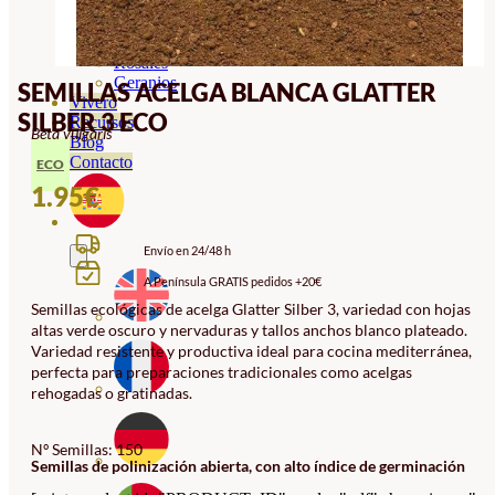
Orquideas
Ornamentales
Hortensias
Rosales
Geranios
SEMILLAS ACELGA BLANCA GLATTER
Vivero
SILBER 3 ECO
Recursos
Beta vulgaris
Blog
Contacto
ECO
1.95
€
Envío en 24/48 h
A Península GRATIS pedidos +20€
Semillas ecológicas de acelga Glatter Silber 3, variedad con hojas
altas verde oscuro y nervaduras y tallos anchos blanco plateado.
Variedad resistente y productiva ideal para cocina mediterránea,
perfecta para preparaciones tradicionales como acelgas
rehogadas o gratinadas.
Nº Semillas: 150
Semillas de polinización abierta, con alto índice de germinación