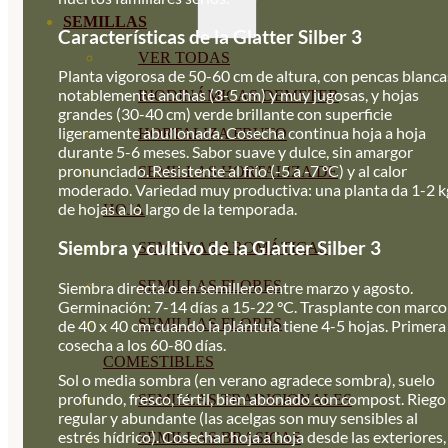
SEMILLAS
Características de la Glatter Silber 3
VER TODAS
Planta vigorosa de 50-60 cm de altura, con pencas blanca
notablemente anchas (3-5 cm) y muy jugosas, y hojas
BIODINÁMICAS DEMETER
grandes (30-40 cm) verde brillante con superficie
ligeramente abullonada. Cosecha continua hoja a hoja
HORTALIZA FRUTO
durante 5-6 meses. Sabor suave y dulce, sin amargor
pronunciado. Resistente al frío (-5 a -7 °C) y al calor
SEMILLAS HORTALIZA DE
moderado. Variedad muy productiva: una planta da 1-2 k
de hojas a lo largo de la temporada.
HOJA
Siembra y cultivo de la Glatter Silber 3
SEMILLAS AROMÁTICAS
SEMILLAS FLORES
Siembra directa o en semillero entre marzo y agosto.
Germinación: 7-14 días a 15-22 °C. Trasplante con marco
SEMILLAS FLORES
de 40 x 40 cm cuando la plántula tiene 4-5 hojas. Primera
cosecha a los 60-80 días.
COMESTIBLES
Sol o media sombra (en verano agradece sombra), suelo
profundo, fresco, fértil, bien abonado con compost. Riego
SEMILLAS TRADICIONALES
regular y abundante (las acelgas son muy sensibles al
estrés hídrico). Cosechar hoja a hoja desde las exteriores,
SEMILLAS BRASICAS