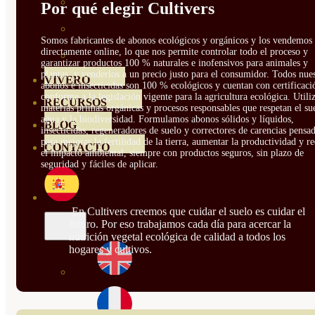
HORTENSIAS
Por qué elegir Cultivers
ROSALES
Somos fabricantes de abonos ecológicos y orgánicos y los vendemos
directamente online, lo que nos permite controlar todo el proceso y
GERANIOS
garantizar productos 100 % naturales e inofensivos para animales y
plantas, y venderlos a un precio justo para el consumidor. Todos nue
VIVERO
abonos e insecticidas son 100 % ecológicos y cuentan con certificaci
conforme a la legislación vigente para la agricultura ecológica. Util
RECURSOS
materias primas orgánicas y procesos responsables que respetan el sue
agua y la biodiversidad. Formulamos abonos sólidos y líquidos,
BLOG
insecticidas, regeneradores de suelo y correctores de carencias pensa
para mejorar la fertilidad de la tierra, aumentar la productividad y r
CONTACTO
el impacto ambiental, siempre con productos seguros, sin plazo de
seguridad y fáciles de aplicar.
En Cultivers creemos que cuidar el suelo es cuidar el
futuro. Por eso trabajamos cada día para acercar la
nutrición vegetal ecológica de calidad a todos los
hogares y cultivos.