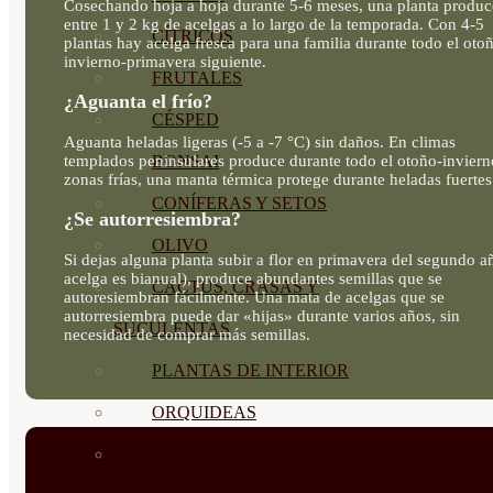
Cosechando hoja a hoja durante 5-6 meses, una planta produc
entre 1 y 2 kg de acelgas a lo largo de la temporada. Con 4-5
CÍTRICOS
plantas hay acelga fresca para una familia durante todo el oto
invierno-primavera siguiente.
FRUTALES
¿Aguanta el frío?
CÉSPED
Aguanta heladas ligeras (-5 a -7 °C) sin daños. En climas
templados peninsulares produce durante todo el otoño-inviern
BONSAI
zonas frías, una manta térmica protege durante heladas fuertes
CONÍFERAS Y SETOS
¿Se autorresiembra?
OLIVO
Si dejas alguna planta subir a flor en primavera del segundo a
acelga es bianual), produce abundantes semillas que se
CACTUS, CRASAS Y
autoresiembran fácilmente. Una mata de acelgas que se
autorresiembra puede dar «hijas» durante varios años, sin
SUCULENTAS
necesidad de comprar más semillas.
PLANTAS DE INTERIOR
ORQUIDEAS
ORNAMENTALES