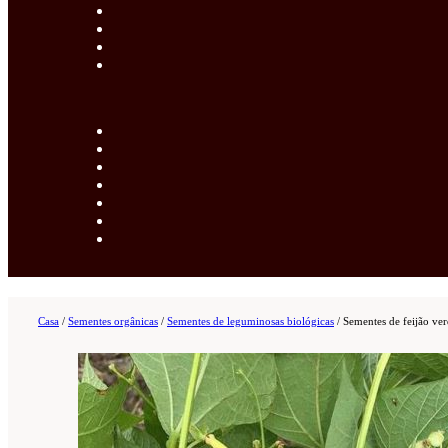
Casa
/
Sementes orgânicas
/
Sementes de leguminosas biológicas
/
Sementes de feijão ve