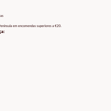
ras
 Península em encomendas superiores a €20.
ça: