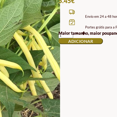
5.45
€
Envio em 24 a 48 ho
Portes grátis para a
QUANTIDADE
Maior tamanho, maior poupan
DE
ADICIONAR
SEMENTES
DE
FEIJÃO
VERDE
DIOR