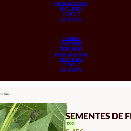
PROFISSIONAIS
RECURSOS
BLOGUE
CONTATO
ADUBOS
SEMENTES
BERÇÁRIO
PROFISSIONAIS
RECURSOS
BLOGUE
CONTATO
rde Dior
SEMENTES DE F
ECO