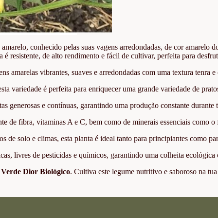
amarelo, conhecido pelas suas vagens arredondadas, de cor amarelo dou
 é resistente, de alto rendimento e fácil de cultivar, perfeita para desfr
ns amarelas vibrantes, suaves e arredondadas com uma textura tenra e e
a variedade é perfeita para enriquecer uma grande variedade de pratos,
tas generosas e contínuas, garantindo uma produção constante durante t
te de fibra, vitaminas A e C, bem como de minerais essenciais como o f
os de solo e climas, esta planta é ideal tanto para principiantes como par
, livres de pesticidas e químicos, garantindo uma colheita ecológica e
 Verde Dior Biológico
. Cultiva este legume nutritivo e saboroso na t