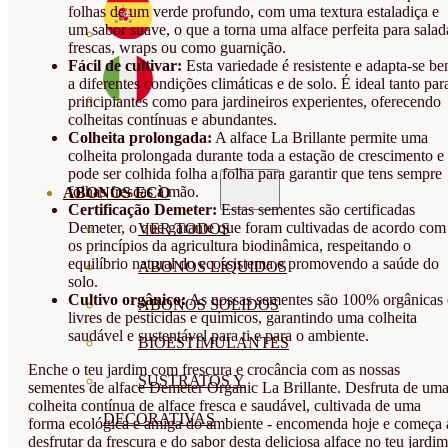
folhas de um verde profundo, com uma textura estaladiça e
um sabor suave, o que a torna uma alface perfeita para salad
frescas, wraps ou como guarnição.
Fácil de cultivar:
Esta variedade é resistente e adapta-se b
a diferentes condições climáticas e de solo. É ideal tanto par
principiantes como para jardineiros experientes, oferecendo
colheitas contínuas e abundantes.
Colheita prolongada:
A alface La Brillante permite uma
colheita prolongada durante toda a estação de crescimento e
pode ser colhida folha a folha para garantir que tens sempre
folhas frescas à mão.
ABONOS ECO
Certificação Demeter:
Estas sementes são certificadas
Demeter, o que garante que foram cultivadas de acordo com
VER TODOS
os princípios da agricultura biodinâmica, respeitando o
equilíbrio natural do ecossistema e promovendo a saúde do
ABONOS LÍQUIDOS
solo.
Cultivo orgânico:
As nossas sementes são 100% orgânicas 
ABONOS SOLIDOS
livres de pesticidas e químicos, garantindo uma colheita
saudável e sustentável para ti e para o ambiente.
BIOESTIMULANTES
Enche o teu jardim com frescura e crocância com as nossas
SUSTRATOS Y
sementes de alface Demeter Organic La Brillante. Desfruta de um
colheita contínua de alface fresca e saudável, cultivada de uma
DECORATIVAS
forma ecológica e amiga do ambiente - encomenda hoje e começa 
desfrutar da frescura e do sabor desta deliciosa alface no teu jardim