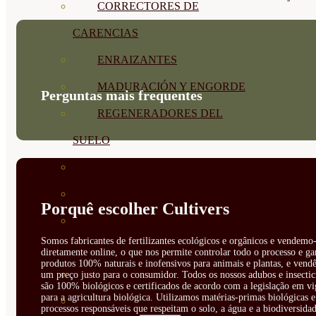
CORRECTORES DE
CARENCIAS
ENRAIZANTES
MADURACIÓN Y ENGORDE
Perguntas mais frequentes
REGENERADORES DEL
SUELO
ÁCIDOS HÚMICOS
MATERIAS PRIMAS
Porquê escolher Cultivers
PROTECCIÓN CULTIVOS Y
Somos fabricantes de fertilizantes ecológicos e orgânicos e vendemo-
PLANTAS
diretamente online, o que nos permite controlar todo o processo e ga
produtos 100% naturais e inofensivos para animais e plantas, e vendê
PLANTAS INTERIOR
um preço justo para o consumidor. Todos os nossos adubos e insectic
são 100% biológicos e certificados de acordo com a legislação em vi
para a agricultura biológica. Utilizamos matérias-primas biológicas e
GROWPUNCH
processos responsáveis que respeitam o solo, a água e a biodiversidad