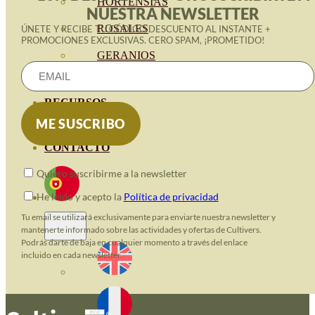
HORTENSIAS
NUESTRA NEWSLETTER
ROSALES
ÚNETE Y RECIBE TU CÓDIGO DESCUENTO AL INSTANTE +
PROMOCIONES EXCLUSIVAS. CERO SPAM, ¡PROMETIDO!
GERANIOS
VIVERO
RECURSOS
BLOGUE ECO
CONTACTO
Quiero suscribirme a la newsletter
He leido y acepto la
Política de privacidad
Tu email se utilizará exclusivamente para enviarte nuestra newsletter y
mantenerte informado sobre las actividades y ofertas de Cultivers.
Podrás darte de baja en cualquier momento a través del enlace
incluido en cada newsletter.