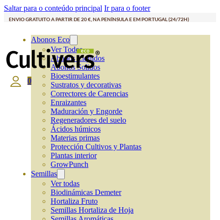
Saltar para o conteúdo principal
Ir para o footer
ENVIO GRATUITO A PARTIR DE 20 €, NA PENÍNSULA E EM PORTUGAL (24/72H)
Abonos Eco
Ver Todos
Abonos Líquidos
Abonos Solidos
Bioestimulantes
0
Sustratos y decorativas
Correctores de Carencias
Enraizantes
Maduración y Engorde
Regeneradores del suelo
Ácidos húmicos
Materias primas
Protección Cultivos y Plantas
Plantas interior
GrowPunch
Semillas
Ver todas
Biodinámicas Demeter
Hortaliza Fruto
Semillas Hortaliza de Hoja
Semillas Aromáticas