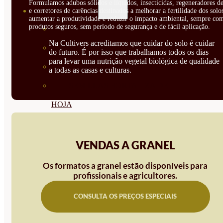
Formulamos adubos sólidos e líquidos, insecticidas, regeneradores de
SEMILLAS
e corretores de carências destinados a melhorar a fertilidade dos solo
aumentar a produtividade e reduzir o impacto ambiental, sempre co
produtos seguros, sem período de segurança e de fácil aplicação.
VER TODAS
Na Cultivers acreditamos que cuidar do solo é cuidar
BIODINÁMICAS DEMETER
do futuro. É por isso que trabalhamos todos os dias
para levar uma nutrição vegetal biológica de qualidade
HORTALIZA FRUTO
a todas as casas e culturas.
SEMILLAS HORTALIZA DE
HOJA
SEMILLAS AROMÁTICAS
SEMILLAS FLORES
VENDAS A GRANEL
SEMILLAS FLORES
Os formatos a granel estão disponíveis para
profissionais e agricultores.
COMESTIBLES
CONSULTA OS PREÇOS ESPECIAIS
SEMILLAS TRADICIONALES
SEMILLAS BRASICAS