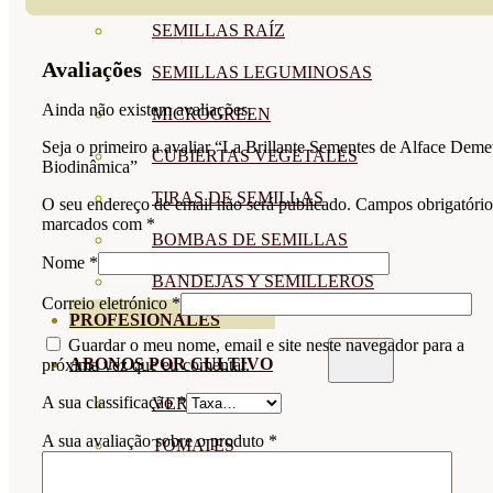
SEMILLAS RAÍZ
Avaliações
SEMILLAS LEGUMINOSAS
Ainda não existem avaliações.
MICROGREEN
Seja o primeiro a avaliar “La Brillante Sementes de Alface Deme
CUBIERTAS VEGETALES
Biodinâmica”
TIRAS DE SEMILLAS
O seu endereço de email não será publicado.
Campos obrigatório
marcados com
*
BOMBAS DE SEMILLAS
Nome
*
BANDEJAS Y SEMILLEROS
Correio eletrónico
*
PROFESIONALES
Guardar o meu nome, email e site neste navegador para a
ABONOS POR CULTIVO
próxima vez que eu comentar.
A sua classificação
*
VER TODOS
A sua avaliação sobre o produto
*
TOMATES
HUERTO