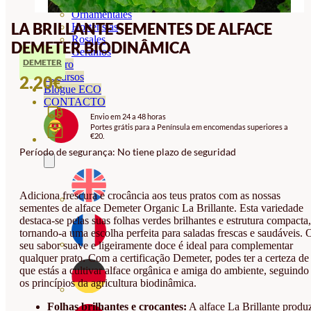
Orquideas
Ornamentales
LA BRILLANTE SEMENTES DE ALFACE
Hortensias
Rosales
DEMETER BIODINÂMICA
Geranios
DEMETER
Vivero
Recursos
2.20
€
Blogue ECO
CONTACTO
Envio em 24 a 48 horas
Portes grátis para a Península em encomendas superiores a
€20.
Período de segurança: No tiene plazo de seguridad
Adiciona frescura e crocância aos teus pratos com as nossas
sementes de alface Demeter Organic La Brillante. Esta variedade
destaca-se pelas suas folhas verdes brilhantes e estrutura compacta,
tornando-a uma escolha perfeita para saladas frescas e saudáveis. 
seu sabor suave e ligeiramente doce é ideal para complementar
qualquer prato. Com a certificação Demeter, podes ter a certeza de
que estás a cultivar alface orgânica e amiga do ambiente, seguindo
os princípios da agricultura biodinâmica.
Folhas brilhantes e crocantes:
A alface La Brillante produ