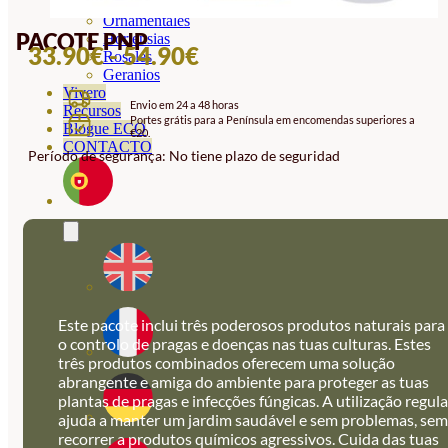
Orquideas
Ornamentales
PACOTE PNP
Hortensias
INTERVALO
33.90
€
-
54.90
€
Rosales
Geranios
DE
Vivero
Envio em 24 a 48 horas
PREÇOS:
Recursos
Portes grátis para a Península em encomendas superiores a
Blogue ECO
€20.
33.90€
CONTACTO
Período de segurança: No tiene plazo de seguridad
A
54.90€
Este pacote inclui três poderosos produtos naturais para
o controlo de pragas e doenças nas tuas culturas. Estes
três produtos combinados oferecem uma solução
abrangente e amiga do ambiente para proteger as tuas
plantas de pragas e infecções fúngicas. A utilização regula
ajuda a manter um jardim saudável e sem problemas, sem
recorrer a produtos químicos agressivos. Cuida das tuas