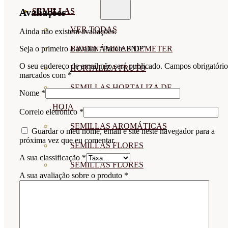
SEMILLAS
Avaliações
VER TODAS
Ainda não existem avaliações.
Seja o primeiro a avaliar “Pacote PNP”
BIODINÁMICAS DEMETER
O seu endereço de email não será publicado.
Campos obrigatório
HORTALIZA FRUTO
marcados com
*
SEMILLAS HORTALIZA DE
Nome
*
HOJA
Correio eletrónico
*
SEMILLAS AROMÁTICAS
Guardar o meu nome, email e site neste navegador para a
próxima vez que eu comentar.
SEMILLAS FLORES
A sua classificação
*
SEMILLAS FLORES
A sua avaliação sobre o produto
*
COMESTIBLES
SEMILLAS TRADICIONALES
SEMILLAS BRASICAS