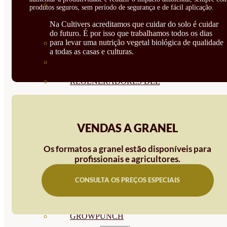
CORRECTORES DE
produtos seguros, sem período de segurança e de fácil aplicação.
CARENCIAS
Na Cultivers acreditamos que cuidar do solo é cuidar
do futuro. É por isso que trabalhamos todos os dias
para levar uma nutrição vegetal biológica de qualidade
ENRAIZANTES
a todas as casas e culturas.
MADURACIÓN Y ENGORDE
REGENERADORES DEL
SUELO
ÁCIDOS HÚMICOS
VENDAS A GRANEL
MATERIAS PRIMAS
Os formatos a granel estão disponíveis para
PROTECCIÓN CULTIVOS Y
profissionais e agricultores.
PLANTAS
CONSULTA OS PREÇOS ESPECIAIS
PLANTAS INTERIOR
GROWPUNCH