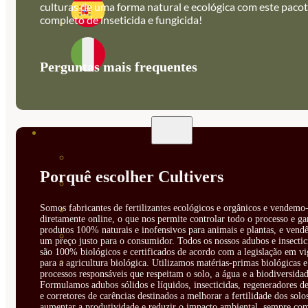
culturas de uma forma natural e ecológica com este paco
completo de inseticida e fungicida!
Perguntas mais frequentes
ABONOS ECO
VER TODOS
Porquê escolher Cultivers
ABONOS LÍQUIDOS
Somos fabricantes de fertilizantes ecológicos e orgânicos e vendemo-
ABONOS SOLIDOS
diretamente online, o que nos permite controlar todo o processo e ga
produtos 100% naturais e inofensivos para animais e plantas, e vendê
BIOESTIMULANTES
um preço justo para o consumidor. Todos os nossos adubos e insectic
são 100% biológicos e certificados de acordo com a legislação em vi
SUSTRATOS Y
para a agricultura biológica. Utilizamos matérias-primas biológicas e
processos responsáveis que respeitam o solo, a água e a biodiversidad
Formulamos adubos sólidos e líquidos, insecticidas, regeneradores de
DECORATIVAS
e corretores de carências destinados a melhorar a fertilidade dos solo
aumentar a produtividade e reduzir o impacto ambiental, sempre co