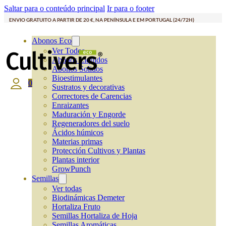
Saltar para o conteúdo principal
Ir para o footer
ENVIO GRATUITO A PARTIR DE 20 €, NA PENÍNSULA E EM PORTUGAL (24/72H)
Abonos Eco
Ver Todos
Abonos Líquidos
Abonos Solidos
Bioestimulantes
0
Sustratos y decorativas
Correctores de Carencias
Enraizantes
Maduración y Engorde
Regeneradores del suelo
Ácidos húmicos
Materias primas
Protección Cultivos y Plantas
Plantas interior
GrowPunch
Semillas
Ver todas
Biodinámicas Demeter
Hortaliza Fruto
Semillas Hortaliza de Hoja
Semillas Aromáticas