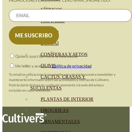
PROMOCIONES EXCLUSIVAS. CERO SPAM, ¡PROMETIDO!
CÍTRICOS
FRUTALES
CÉSPED
BONSAI
CONÍFERAS Y SETOS
Quiero suscribirme a la newsletter
OLIVO
He leido y acepto la
Política de privacidad
Tu email se utilizará exclusivamente para enviarte nuestra newsletter y
CACTUS, CRASAS Y
mantenerte informado sobre las actividades y ofertas de Cultivers.
Podrás darte de baja en cualquier momento a través del enlace
SUCULENTAS
incluido en cada newsletter.
PLANTAS DE INTERIOR
ORQUIDEAS
ORNAMENTALES