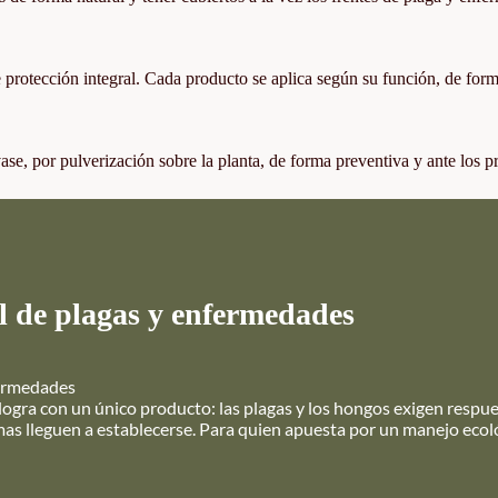
e protección integral. Cada producto se aplica según su función, de for
se, por pulverización sobre la planta, de forma preventiva y ante los p
ol de plagas y enfermedades
fermedades
 logra con un único producto: las plagas y los hongos exigen respu
mas lleguen a establecerse. Para quien apuesta por un manejo ecológ