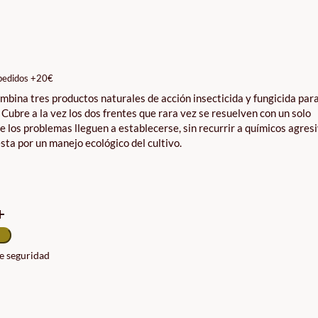
GO
IOS:
DE
pedidos +20€
0€
mbina tres productos naturales de acción insecticida y fungicida para
TA
Cubre a la vez los dos frentes que rara vez se resuelven con un solo
0€
e los problemas lleguen a establecerse, sin recurrir a químicos agresi
ta por un manejo ecológico del cultivo.
de seguridad