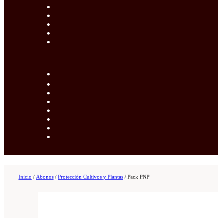
Inicio
/
Abonos
/
Protección Cultivos y Plantas
/
Pack PNP