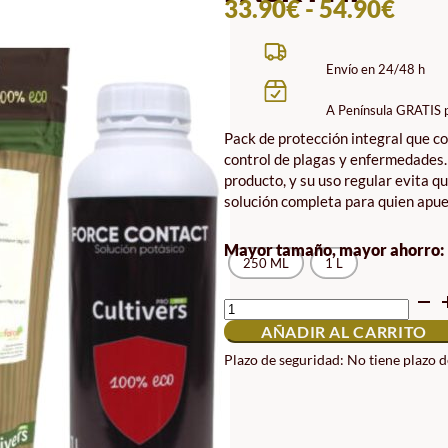
RAN
33.90
€
-
54.90
€
DE
PREC
Envío en 24/48 h
DES
A Península GRATIS 
33.9
Pack de protección integral que co
HAS
control de plagas y enfermedades. 
54.9
producto, y su uso regular evita qu
solución completa para quien apues
Mayor tamaño, mayor ahorro:
250 ML
1 L
PACK
PNP
AÑADIR AL CARRITO
CANTIDAD
Plazo de seguridad: No tiene plazo 