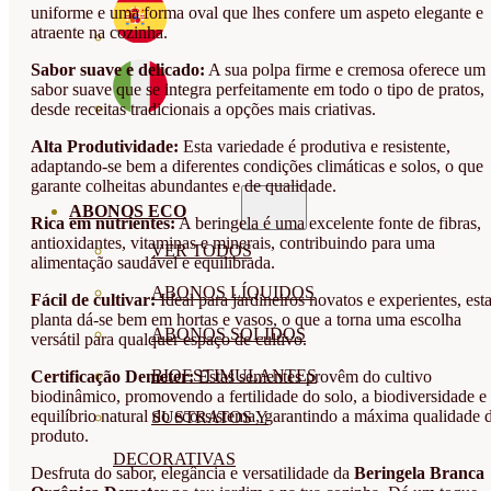
uniforme e uma forma oval que lhes confere um aspeto elegante e
atraente na cozinha.
Sabor suave e delicado:
A sua polpa firme e cremosa oferece um
sabor suave que se integra perfeitamente em todo o tipo de pratos,
desde receitas tradicionais a opções mais criativas.
Alta Produtividade:
Esta variedade é produtiva e resistente,
adaptando-se bem a diferentes condições climáticas e solos, o que
garante colheitas abundantes e de qualidade.
ABONOS ECO
Rica em nutrientes:
A beringela é uma excelente fonte de fibras,
antioxidantes, vitaminas e minerais, contribuindo para uma
VER TODOS
alimentação saudável e equilibrada.
ABONOS LÍQUIDOS
Fácil de cultivar:
Ideal para jardineiros novatos e experientes, est
planta dá-se bem em hortas e vasos, o que a torna uma escolha
ABONOS SOLIDOS
versátil para qualquer espaço de cultivo.
BIOESTIMULANTES
Certificação Demeter:
Estas sementes provêm do cultivo
biodinâmico, promovendo a fertilidade do solo, a biodiversidade e
equilíbrio natural do ecossistema, garantindo a máxima qualidade 
SUSTRATOS Y
produto.
DECORATIVAS
Desfruta do sabor, elegância e versatilidade da
Beringela Branca