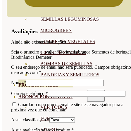
SEMILLAS RAÍZ
SEMILLAS LEGUMINOSAS
MICROGREEN
Avaliações
CUBIERTAS VEGETALES
Ainda não existem avaliações.
Seja o primeiro a avaliar “Beringela branca Sementes de beringel
TIRAS DE SEMILLAS
Biodinâmica Demeter”
BOMBAS DE SEMILLAS
O seu endereço de email não será publicado.
Campos obrigatório
marcados com
*
BANDEJAS Y SEMILLEROS
Nome
*
PROFESIONALES
Correio eletrónico
*
ABONOS POR CULTIVO
Guardar o meu nome, email e site neste navegador para a
VER TODOS
próxima vez que eu comentar.
TOMATES
A sua classificação
*
HUERTO
A sua avaliação sobre o produto
*