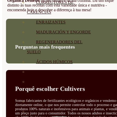
Orgânica Demeter
no teu jardim e na tua cozinha. Dá um toque
CORRECTORES DE
distinto às tuas receitas com esta variedade única e nutritiva -
encomenda hoje e descobre a diferença à tua mesa!
CARENCIAS
ENRAIZANTES
MADURACIÓN Y ENGORDE
REGENERADORES DEL
Perguntas mais frequentes
SUELO
ÁCIDOS HÚMICOS
MATERIAS PRIMAS
PROTECCIÓN CULTIVOS Y
Porquê escolher Cultivers
PLANTAS
Somos fabricantes de fertilizantes ecológicos e orgânicos e vendemo-
PLANTAS INTERIOR
diretamente online, o que nos permite controlar todo o processo e ga
produtos 100% naturais e inofensivos para animais e plantas, e vendê
GROWPUNCH
um preço justo para o consumidor. Todos os nossos adubos e insectic