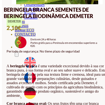
Orquideas
Ornamentales
BERINGELA BRANCA SEMENTES DE
Hortensias
Rosales
BERINGELA BIODINÂMICA DEMETER
Geranios
DEMETER
Vivero
Recursos
2.10
€
Blogue ECO
CONTACTO
Envio em 24 a 48 horas
Portes grátis para a Península em encomendas superiores a
€20.
Período de segurança: No tiene plazo de seguridad
A
beringela branca
é uma variedade excecional devido à sua cor
branca pura, à sua forma oval e ao seu sabor suave e delicado. Est
beringela destaca-se pela sua textura firme e cremosa, ideal para u
grande variedade de preparações culinárias, desde guisados e
assados a cremes e molhos. Sendo certificada pela Demeter, é
cultivada de acordo com os princípios da agricultura biodinâmica,
garantindo assim um produto orgânico, sustentável e amigo do
ambiente.
Cor branca e forma oval:
Os seus frutos têm uma cor branca