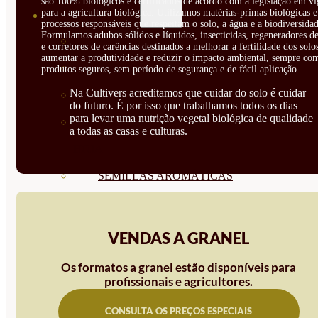
são 100% biológicos e certificados de acordo com a legislação em vi
para a agricultura biológica. Utilizamos matérias-primas biológicas e
SEMILLAS
processos responsáveis que respeitam o solo, a água e a biodiversidad
Formulamos adubos sólidos e líquidos, insecticidas, regeneradores de
VER TODAS
e corretores de carências destinados a melhorar a fertilidade dos solo
aumentar a produtividade e reduzir o impacto ambiental, sempre co
BIODINÁMICAS DEMETER
produtos seguros, sem período de segurança e de fácil aplicação.
Na Cultivers acreditamos que cuidar do solo é cuidar
HORTALIZA FRUTO
do futuro. É por isso que trabalhamos todos os dias
para levar uma nutrição vegetal biológica de qualidade
SEMILLAS HORTALIZA DE
a todas as casas e culturas.
HOJA
SEMILLAS AROMÁTICAS
SEMILLAS FLORES
SEMILLAS FLORES
VENDAS A GRANEL
COMESTIBLES
Os formatos a granel estão disponíveis para
profissionais e agricultores.
SEMILLAS TRADICIONALES
SEMILLAS BRASICAS
CONSULTA OS PREÇOS ESPECIAIS