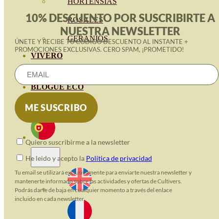
HORTENSIAS
10% DESCUENTO POR SUSCRIBIRTE A
ROSALES
NUESTRA NEWSLETTER
GERANIOS
ÚNETE Y RECIBE TU CÓDIGO DESCUENTO AL INSTANTE +
PROMOCIONES EXCLUSIVAS. CERO SPAM, ¡PROMETIDO!
VIVERO
RECURSOS
BLOGUE ECO
CONTACTO
Quiero suscribirme a la newsletter
He leido y acepto la
Política de privacidad
Tu email se utilizará exclusivamente para enviarte nuestra newsletter y
mantenerte informado sobre las actividades y ofertas de Cultivers.
Podrás darte de baja en cualquier momento a través del enlace
incluido en cada newsletter.