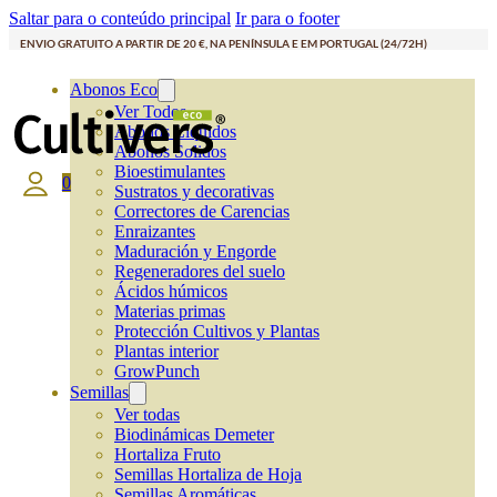
Saltar para o conteúdo principal
Ir para o footer
ENVIO GRATUITO A PARTIR DE 20 €, NA PENÍNSULA E EM PORTUGAL (24/72H)
Abonos Eco
Ver Todos
Abonos Líquidos
Abonos Solidos
Bioestimulantes
0
Sustratos y decorativas
Correctores de Carencias
Enraizantes
Maduración y Engorde
Regeneradores del suelo
Ácidos húmicos
Materias primas
Protección Cultivos y Plantas
Plantas interior
GrowPunch
Semillas
Ver todas
Biodinámicas Demeter
Hortaliza Fruto
Semillas Hortaliza de Hoja
Semillas Aromáticas