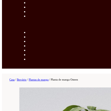
Casa
/
Berçário
/
Plantas de manga
/
Planta de manga Osteen