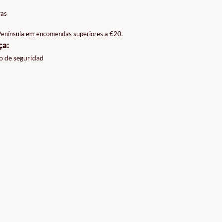
ras
 Península em encomendas superiores a €20.
ça:
o de seguridad