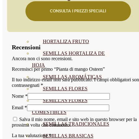
SEMILLAS
CONSULTA I PREZZI SPECIALI
VER TODAS
BIODINÁMICAS DEMETER
HORTALIZA FRUTO
Recensioni
SEMILLAS HORTALIZA DE
Ancora non ci sono recensioni.
HOJA
Recensisci per primo “Pianta di mango Osteen”
SEMILLAS AROMÁTICAS
Il tuo indirizzo email non sarà pubblicato.
I campi obbligatori so
contrassegnati
*
SEMILLAS FLORES
Nome
*
SEMILLAS FLORES
Email
*
COMESTIBLES
Salva il mio nome, email e sito web in questo browser per la
SEMILLAS TRADICIONALES
prossima volta che commento.
La tua valutazione
*
SEMILLAS BRASICAS