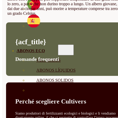
lo zero, a patto che non durino troppo a lungo. Un albero giovane,
dai due ai cinque anni, può morire a temperature comprese tra zero
un grado Celsius.
{acf_title}
ABONOS ECO
Domande frequenti
VER TODOS
ABONOS LÍQUIDOS
ABONOS SOLIDOS
BIOESTIMULANTES
Perché scegliere Cultivers
SUSTRATOS Y
DECORATIVAS
Siamo produttori di fertilizzanti ecologici e biologici e li vendiamo
direttamente online, il che ci permette di controllare l'intero processo