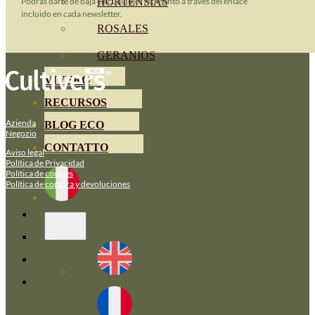
Podrás darte de baja en cualquier momento a través del enlace
HORTENSIAS
incluido en cada newsletter.
ROSALES
GERANIOS
VIVERO
RECURSOS
Azienda
BLOG ECO
Negozio
CONTATTO
Aviso legal
Política de Privacidad
Política de cookies
Política de compra y devoluciones