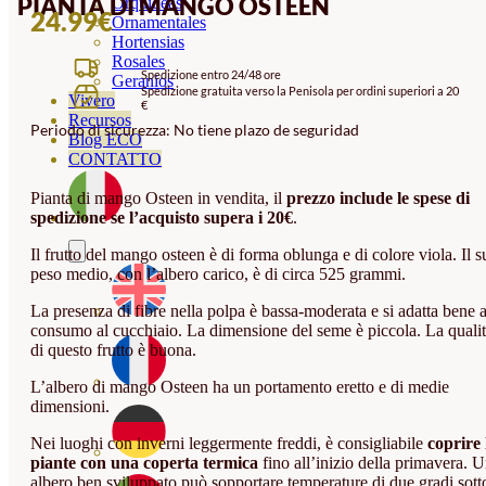
PIANTA DI MANGO OSTEEN
Orquideas
24.99
€
Ornamentales
Hortensias
Rosales
Spedizione entro 24/48 ore
Geranios
Spedizione gratuita verso la Penisola per ordini superiori a 20
Vivero
€
Recursos
Periodo di sicurezza: No tiene plazo de seguridad
Blog ECO
CONTATTO
Pianta di mango Osteen in vendita, il
prezzo include le spese di
spedizione se l’acquisto supera i 20€
.
Il frutto del mango osteen è di forma oblunga e di colore viola. Il s
peso medio, con l’albero carico, è di circa 525 grammi.
La presenza di fibre nella polpa è bassa-moderata e si adatta bene a
consumo al cucchiaio. La dimensione del seme è piccola. La quali
di questo frutto è buona.
L’albero di mango Osteen ha un portamento eretto e di medie
dimensioni.
Nei luoghi con inverni leggermente freddi, è consigliabile
coprire 
piante con una coperta termica
fino all’inizio della primavera. 
albero ben sviluppato può sopportare temperature di due gradi sott