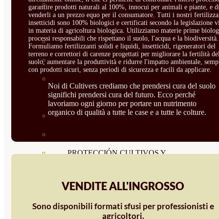
CORRECTORES DE
garantire prodotti naturali al 100%, innocui per animali e piante, e d
venderli a un prezzo equo per il consumatore. Tutti i nostri fertilizza
CARENCIAS
insetticidi sono 100% biologici e certificati secondo la legislazione v
in materia di agricoltura biologica. Utilizziamo materie prime biolog
processi responsabili che rispettano il suolo, l'acqua e la biodiversità.
ENRAIZANTES
Formuliamo fertilizzanti solidi e liquidi, insetticidi, rigeneratori del
terreno e correttori di carenze progettati per migliorare la fertilità de
MADURACIÓN Y ENGORDE
suolo, aumentare la produttività e ridurre l'impatto ambientale, semp
con prodotti sicuri, senza periodi di sicurezza e facili da applicare.
REGENERADORES DEL
Noi di Cultivers crediamo che prendersi cura del suolo
significhi prendersi cura del futuro. Ecco perché
SUELO
lavoriamo ogni giorno per portare un nutrimento
organico di qualità a tutte le case e a tutte le colture.
ÁCIDOS HÚMICOS
MATERIAS PRIMAS
PROTECCIÓN CULTIVOS Y
PLANTAS
VENDITE ALL'INGROSSO
PLANTAS INTERIOR
Sono disponibili formati sfusi per professionisti e
GROWPUNCH
agricoltori.