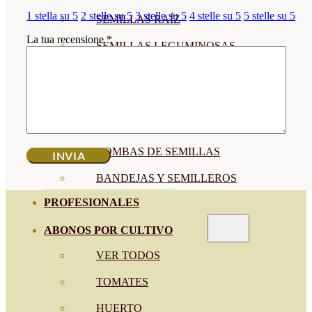
1 stella su 5
2 stelle su 5
3 stelle su 5
4 stelle su 5
5 stelle su 5
SEMILLAS RAÍZ
La tua recensione
*
SEMILLAS LEGUMINOSAS
MICROGREEN
CUBIERTAS VEGETALES
TIRAS DE SEMILLAS
BOMBAS DE SEMILLAS
BANDEJAS Y SEMILLEROS
PROFESIONALES
ABONOS POR CULTIVO
VER TODOS
TOMATES
HUERTO