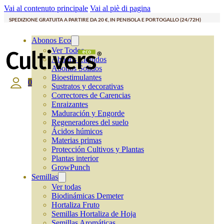
Vai al contenuto principale
Vai al piè di pagina
SPEDIZIONE GRATUITA A PARTIRE DA 20 €, IN PENISOLA E PORTOGALLO (24/72H)
Abonos Eco
Ver Todos
Abonos Líquidos
Abonos Solidos
Bioestimulantes
0
Sustratos y decorativas
Correctores de Carencias
Enraizantes
Maduración y Engorde
Regeneradores del suelo
Ácidos húmicos
Materias primas
Protección Cultivos y Plantas
Plantas interior
GrowPunch
Semillas
Ver todas
Biodinámicas Demeter
Hortaliza Fruto
Semillas Hortaliza de Hoja
Semillas Aromáticas