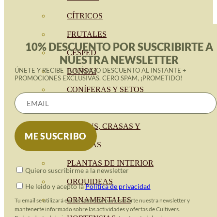
CÍTRICOS
FRUTALES
10% DESCUENTO POR SUSCRIBIRTE A
CÉSPED
NUESTRA NEWSLETTER
ÚNETE Y RECIBE TU CÓDIGO DESCUENTO AL INSTANTE +
BONSAI
PROMOCIONES EXCLUSIVAS. CERO SPAM, ¡PROMETIDO!
CONÍFERAS Y SETOS
OLIVO
CACTUS, CRASAS Y
SUCULENTAS
PLANTAS DE INTERIOR
Quiero suscribirme a la newsletter
ORQUIDEAS
He leido y acepto la
Política de privacidad
ORNAMENTALES
Tu email se utilizará exclusivamente para enviarte nuestra newsletter y
mantenerte informado sobre las actividades y ofertas de Cultivers.