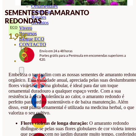
Orquideas
Ornamentales
SEMENTES DE AMARANTO
Hortensias
Rosales
REDONDAS
Geranios
ECO
Vivero
Recursos
1.95
€
Blogue ECO
CONTACTO
Envio em 24 a 48 horas
Portes grátis para a Península em encomendas superiores a
€20.
Embeleza o teu jardim com as nossas sementes de amaranto redon
orgânico. Esta variedade anual, apreciada pelas suas deslumbrante
flores violetas e forma globular, é ideal para dar um toque
ornamental duradouro a qualquer espaço verde. Com a sua
resistência à seca e tolerância ao calor, o amaranto redondo é
perfeito para jardins sustentáveis e de baixa manutenção. Além
disso, esta planta ornamental é utilizada na medicina herbal, o que
valoriza o seu cultivo.
Flores violetas de longa duração:
O amaranto redondo
distingue-se pelas suas flores globulares de cor violeta intens
que permanecem no jardim durante muito tempo, conferind