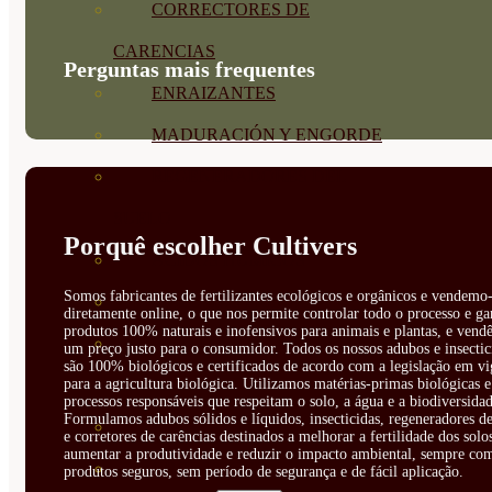
CORRECTORES DE
CARENCIAS
Perguntas mais frequentes
ENRAIZANTES
MADURACIÓN Y ENGORDE
REGENERADORES DEL
SUELO
Porquê escolher Cultivers
ÁCIDOS HÚMICOS
Somos fabricantes de fertilizantes ecológicos e orgânicos e vendemo-
MATERIAS PRIMAS
diretamente online, o que nos permite controlar todo o processo e ga
produtos 100% naturais e inofensivos para animais e plantas, e vendê
PROTECCIÓN CULTIVOS Y
um preço justo para o consumidor. Todos os nossos adubos e insectic
são 100% biológicos e certificados de acordo com a legislação em vi
para a agricultura biológica. Utilizamos matérias-primas biológicas e
PLANTAS
processos responsáveis que respeitam o solo, a água e a biodiversidad
Formulamos adubos sólidos e líquidos, insecticidas, regeneradores de
PLANTAS INTERIOR
e corretores de carências destinados a melhorar a fertilidade dos solo
aumentar a produtividade e reduzir o impacto ambiental, sempre co
GROWPUNCH
produtos seguros, sem período de segurança e de fácil aplicação.