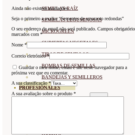
SEMILLAS RAÍZ
Ainda não existem avaliações.
Seja o primeiro a avaliar “Sementes de amaranto redondas”
SEMILLAS LEGUMINOSAS
O seu endereço de email não será publicado.
Campos obrigatório
MICROGREEN
marcados com
*
CUBIERTAS VEGETALES
Nome
*
TIRAS DE SEMILLAS
Correio eletrónico
*
BOMBAS DE SEMILLAS
Guardar o meu nome, email e site neste navegador para a
próxima vez que eu comentar.
BANDEJAS Y SEMILLEROS
A sua classificação
*
PROFESIONALES
A sua avaliação sobre o produto
*
ABONOS POR CULTIVO
VER TODOS
TOMATES
HUERTO