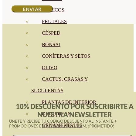
CÍTRICOS
FRUTALES
CÉSPED
BONSAI
CONÍFERAS Y SETOS
OLIVO
CACTUS, CRASAS Y
SUCULENTAS
PLANTAS DE INTERIOR
10% DESCUENTO POR SUSCRIBIRTE A
NUESTRA NEWSLETTER
ORQUIDEAS
ÚNETE Y RECIBE TU CÓDIGO DESCUENTO AL INSTANTE +
ORNAMENTALES
PROMOCIONES EXCLUSIVAS. CERO SPAM, ¡PROMETIDO!