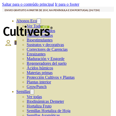
Saltar para o conteúdo principal
Ir para o footer
ENVIO GRATUITO A PARTIR DE 20 €, NA PENÍNSULA E EM PORTUGAL (24/72H)
Abonos Eco
Ver Todos
Abonos Líquidos
Abonos Solidos
Bioestimulantes
0
Sustratos y decorativas
Correctores de Carencias
Enraizantes
Maduración y Engorde
Regeneradores del suelo
Ácidos húmicos
Materias primas
Protección Cultivos y Plantas
Plantas interior
GrowPunch
Semillas
Ver todas
Biodinámicas Demeter
Hortaliza Fruto
Semillas Hortaliza de Hoja
Semillas Aromáticas