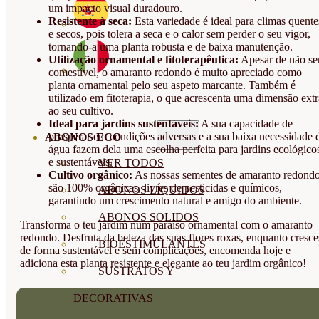
um impacto visual duradouro.
Resistente à seca:
Esta variedade é ideal para climas quente
e secos, pois tolera a seca e o calor sem perder o seu vigor,
tornando-a uma planta robusta e de baixa manutenção.
Utilização ornamental e fitoterapêutica:
Apesar de não se
comestível, o amaranto redondo é muito apreciado como
planta ornamental pelo seu aspeto marcante. Também é
utilizado em fitoterapia, o que acrescenta uma dimensão extr
ao seu cultivo.
Ideal para jardins sustentáveis:
A sua capacidade de
prosperar em condições adversas e a sua baixa necessidade 
ABONOS ECO
água fazem dela uma escolha perfeita para jardins ecológico
e sustentáveis.
VER TODOS
Cultivo orgânico:
As nossas sementes de amaranto redond
são 100% orgânicas, livres de pesticidas e químicos,
ABONOS LÍQUIDOS
garantindo um crescimento natural e amigo do ambiente.
ABONOS SOLIDOS
Transforma o teu jardim num paraíso ornamental com o amaranto
redondo. Desfruta da beleza das suas flores roxas, enquanto cresce
BIOESTIMULANTES
de forma sustentável e sem complicações, encomenda hoje e
adiciona esta planta resistente e elegante ao teu jardim orgânico!
SUSTRATOS Y
DECORATIVAS