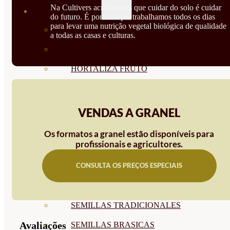
Na Cultivers acreditamos que cuidar do solo é cuidar
SEMILLAS
do futuro. É por isso que trabalhamos todos os dias
para levar uma nutrição vegetal biológica de qualidade
VER TODAS
a todas as casas e culturas.
BIODINÁMICAS DEMETER
HORTALIZA FRUTO
SEMILLAS HORTALIZA DE
HOJA
VENDAS A GRANEL
SEMILLAS AROMÁTICAS
Os formatos a granel estão disponíveis para
profissionais e agricultores.
SEMILLAS FLORES
CONSULTA OS PREÇOS ESPECIAIS
SEMILLAS FLORES
COMESTIBLES
SEMILLAS TRADICIONALES
Avaliações
SEMILLAS BRASICAS