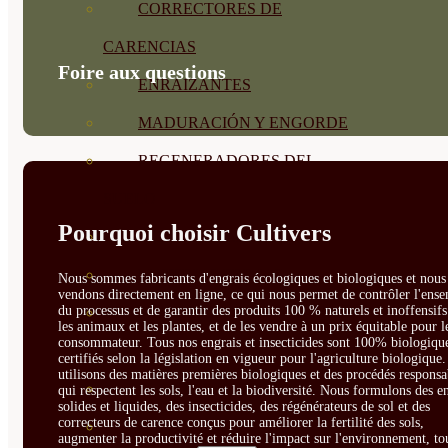
CORRECTORES DE
CARENCIAS
Foire aux questions
ENRAIZANTES
MADURACIÓN Y ENGORDE
REGENERADORES DEL
SUELO
Pourquoi choisir Cultivers
ÁCIDOS HÚMICOS
MATERIAS PRIMAS
Nous sommes fabricants d'engrais écologiques et biologiques et nous 
vendons directement en ligne, ce qui nous permet de contrôler l'ens
du processus et de garantir des produits 100 % naturels et inoffensif
PROTECCIÓN CULTIVOS Y
les animaux et les plantes, et de les vendre à un prix équitable pour l
consommateur. Tous nos engrais et insecticides sont 100% biologique
PLANTAS
certifiés selon la législation en vigueur pour l'agriculture biologique
utilisons des matières premières biologiques et des procédés responsa
PLANTAS INTERIOR
qui respectent les sols, l'eau et la biodiversité. Nous formulons des e
solides et liquides, des insecticides, des régénérateurs de sol et des
correcteurs de carence conçus pour améliorer la fertilité des sols,
GROWPUNCH
augmenter la productivité et réduire l'impact sur l'environnement, to