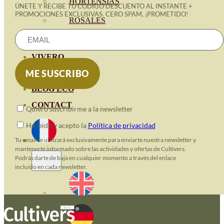
HORTENSIAS
ÚNETE Y RECIBE TU CÓDIGO DESCUENTO AL INSTANTE +
PROMOCIONES EXCLUSIVAS. CERO SPAM, ¡PROMETIDO!
ROSALES
GERANIOS
VIVERO
RECURSOS
BLOG ECO
CONTACT
Quiero suscribirme a la newsletter
He leido y acepto la
Política de privacidad
Tu email se utilizará exclusivamente para enviarte nuestra newsletter y
mantenerte informado sobre las actividades y ofertas de Cultivers.
Podrás darte de baja en cualquier momento a través del enlace
incluido en cada newsletter.