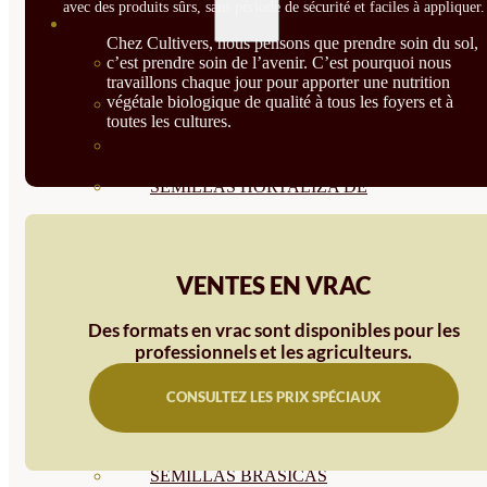
avec des produits sûrs, sans période de sécurité et faciles à appliquer.
SEMILLAS
Chez Cultivers, nous pensons que prendre soin du sol,
c’est prendre soin de l’avenir. C’est pourquoi nous
VER TODAS
travaillons chaque jour pour apporter une nutrition
végétale biologique de qualité à tous les foyers et à
BIODINÁMICAS DEMETER
toutes les cultures.
HORTALIZA FRUTO
SEMILLAS HORTALIZA DE
HOJA
SEMILLAS AROMÁTICAS
VENTES EN VRAC
SEMILLAS FLORES
Des formats en vrac sont disponibles pour les
professionnels et les agriculteurs.
SEMILLAS FLORES
COMESTIBLES
CONSULTEZ LES PRIX SPÉCIAUX
SEMILLAS TRADICIONALES
SEMILLAS BRASICAS