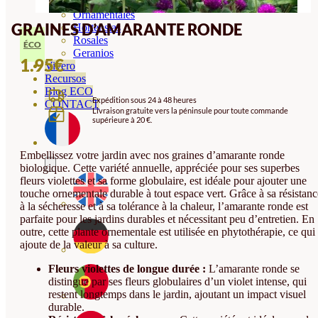
Orquideas
Ornamentales
GRAINES D’AMARANTE RONDE
Hortensias
Rosales
ÉCO
Geranios
1.95
€
Vivero
Recursos
Blog ECO
Expédition sous 24 à 48 heures
CONTACT
Livraison gratuite vers la péninsule pour toute commande
supérieure à 20 €.
Embellissez votre jardin avec nos graines d’amarante ronde
biologique. Cette variété annuelle, appréciée pour ses superbes
fleurs violettes et sa forme globulaire, est idéale pour ajouter une
touche ornementale durable à tout espace vert. Grâce à sa résistanc
à la sécheresse et à sa tolérance à la chaleur, l’amarante ronde est
parfaite pour les jardins durables et nécessitant peu d’entretien. En
outre, cette plante ornementale est utilisée en phytothérapie, ce qui
ajoute de la valeur à sa culture.
Fleurs violettes de longue durée :
L’amarante ronde se
distingue par ses fleurs globulaires d’un violet intense, qui
restent longtemps dans le jardin, ajoutant un impact visuel
durable.