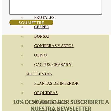
CÍTRICOS
FRUTALES
CÉSPED
BONSAI
CONÍFERAS Y SETOS
OLIVO
CACTUS, CRASAS Y
SUCULENTAS
PLANTAS DE INTERIOR
ORQUIDEAS
10% DESCUENTO POR SUSCRIBIRTE A
ORNAMENTALES
NUESTRA NEWSLETTER