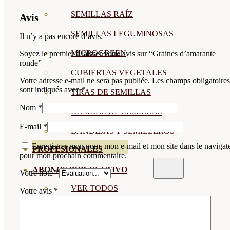
SEMILLAS RAÍZ
Avis
SEMILLAS LEGUMINOSAS
Il n’y a pas encore d’avis.
MICROGREEN
Soyez le premier à laisser votre avis sur “Graines d’amarante
ronde”
CUBIERTAS VEGETALES
Votre adresse e-mail ne sera pas publiée.
Les champs obligatoires
sont indiqués avec
*
TIRAS DE SEMILLAS
Nom
*
BOMBAS DE SEMILLAS
E-mail
*
BANDEJAS Y SEMILLEROS
Enregistrer mon nom, mon e-mail et mon site dans le navigat
PROFESIONALES
pour mon prochain commentaire.
ABONOS POR CULTIVO
Votre note
*
VER TODOS
Votre avis
*
TOMATES
HUERTO