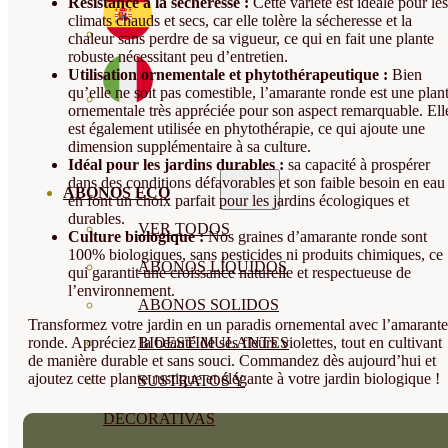
Résistance à la sécheresse :
Cette variété est idéale pour les
climats chauds et secs, car elle tolère la sécheresse et la
chaleur sans perdre de sa vigueur, ce qui en fait une plante
robuste nécessitant peu d’entretien.
Utilisation ornementale et phytothérapeutique :
Bien
qu’elle ne soit pas comestible, l’amarante ronde est une plan
ornementale très appréciée pour son aspect remarquable. Ell
est également utilisée en phytothérapie, ce qui ajoute une
dimension supplémentaire à sa culture.
Idéal pour les jardins durables :
sa capacité à prospérer
dans des conditions défavorables et son faible besoin en eau
ABONOS ECO
en font un choix parfait pour les jardins écologiques et
durables.
VER TODOS
Culture biologique :
Nos graines d’amarante ronde sont
100% biologiques, sans pesticides ni produits chimiques, ce
ABONOS LÍQUIDOS
qui garantit une croissance naturelle et respectueuse de
l’environnement.
ABONOS SOLIDOS
Transformez votre jardin en un paradis ornemental avec l’amarante
ronde. Appréciez la beauté de ses fleurs violettes, tout en cultivant
BIOESTIMULANTES
de manière durable et sans souci. Commandez dès aujourd’hui et
ajoutez cette plante rustique et élégante à votre jardin biologique !
SUSTRATOS Y
DECORATIVAS