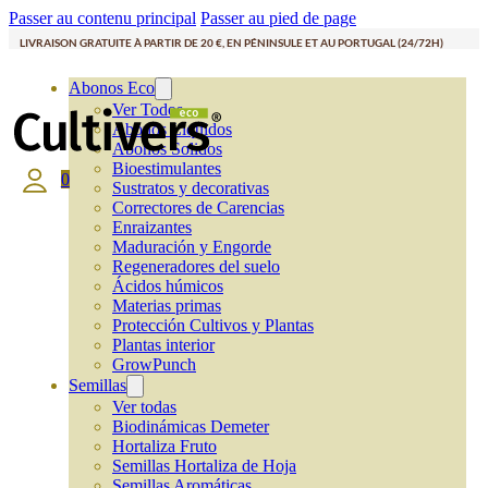
Passer au contenu principal
Passer au pied de page
LIVRAISON GRATUITE À PARTIR DE 20 €, EN PÉNINSULE ET AU PORTUGAL (24/72H)
Abonos Eco
Ver Todos
Abonos Líquidos
Abonos Solidos
Bioestimulantes
0
Sustratos y decorativas
Correctores de Carencias
Enraizantes
Maduración y Engorde
Regeneradores del suelo
Ácidos húmicos
Materias primas
Protección Cultivos y Plantas
Plantas interior
GrowPunch
Semillas
Ver todas
Biodinámicas Demeter
Hortaliza Fruto
Semillas Hortaliza de Hoja
Semillas Aromáticas