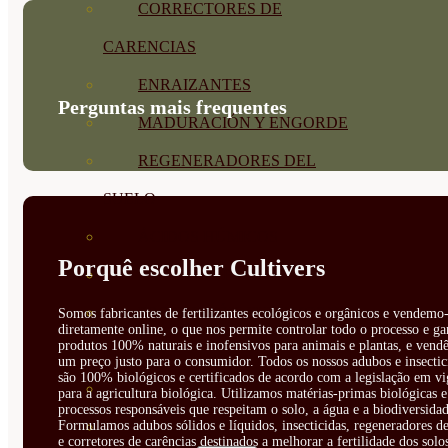
CORRECTORES DE
CARENCIAS
ENRAIZANTES
Perguntas mais frequentes
MADURACIÓN Y ENGORDE
REGENERADORES DEL
SUELO
ÁCIDOS HÚMICOS
Porquê escolher Cultivers
MATERIAS PRIMAS
PROTECCIÓN CULTIVOS Y
Somos fabricantes de fertilizantes ecológicos e orgânicos e vendemo-
diretamente online, o que nos permite controlar todo o processo e ga
produtos 100% naturais e inofensivos para animais e plantas, e vendê
PLANTAS
um preço justo para o consumidor. Todos os nossos adubos e insectic
são 100% biológicos e certificados de acordo com a legislação em vi
PLANTAS INTERIOR
para a agricultura biológica. Utilizamos matérias-primas biológicas e
processos responsáveis que respeitam o solo, a água e a biodiversidad
Formulamos adubos sólidos e líquidos, insecticidas, regeneradores de
GROWPUNCH
e corretores de carências destinados a melhorar a fertilidade dos solo