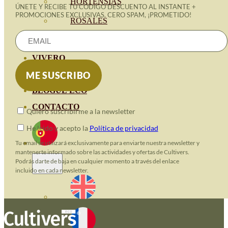
HORTENSIAS
ÚNETE Y RECIBE TU CÓDIGO DESCUENTO AL INSTANTE +
PROMOCIONES EXCLUSIVAS. CERO SPAM, ¡PROMETIDO!
ROSALES
GERANIOS
VIVERO
RECURSOS
BLOGUE ECO
CONTACTO
Quiero suscribirme a la newsletter
He leido y acepto la
Política de privacidad
Tu email se utilizará exclusivamente para enviarte nuestra newsletter y
mantenerte informado sobre las actividades y ofertas de Cultivers.
Podrás darte de baja en cualquier momento a través del enlace
incluido en cada newsletter.