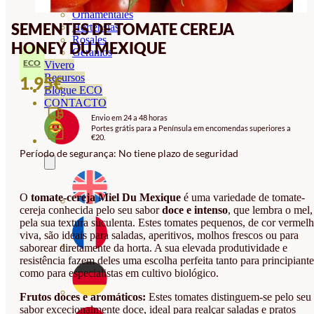
Orquideas
Ornamentales
SEMENTES DE TOMATE CEREJA
Hortensias
Rosales
HONEY DU MEXIQUE
Geranios
ECO
Vivero
Recursos
1.95
€
Blogue ECO
CONTACTO
Envio em 24 a 48 horas
Portes grátis para a Península em encomendas superiores a
€20.
Período de segurança: No tiene plazo de seguridad
O
tomate-cereja Miel Du Mexique
é uma variedade de tomate-
cereja conhecida pelo seu sabor
doce e intenso
, que lembra o mel,
pela sua textura suculenta. Estes tomates pequenos, de cor vermel
viva, são ideais para saladas, aperitivos, molhos frescos ou para
saborear diretamente da horta. A sua elevada produtividade e
resistência fazem deles uma escolha perfeita tanto para principiante
como para especialistas em cultivo biológico.
Frutos doces e aromáticos:
Estes tomates distinguem-se pelo seu
sabor excecionalmente doce, ideal para realçar saladas e pratos