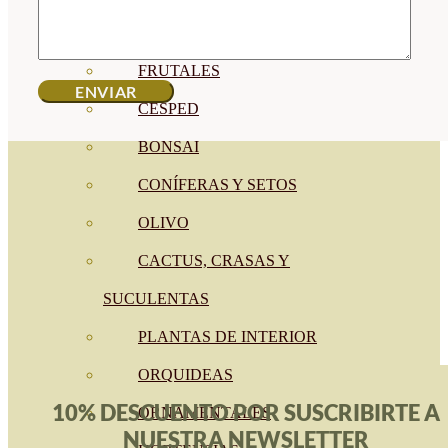
CÍTRICOS
FRUTALES
CÉSPED
BONSAI
CONÍFERAS Y SETOS
OLIVO
CACTUS, CRASAS Y
SUCULENTAS
PLANTAS DE INTERIOR
ORQUIDEAS
10% DESCUENTO POR SUSCRIBIRTE A
ORNAMENTALES
NUESTRA NEWSLETTER