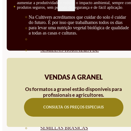
aumentar a produtividade e reduzir o impacto ambiental, sempre co
SEMILLAS
produtos seguros, sem período de segurança e de fácil aplicação.
VER TODAS
Na Cultivers acreditamos que cuidar do solo é cuidar
do futuro. É por isso que trabalhamos todos os dias
para levar uma nutrição vegetal biológica de qualidade
BIODINÁMICAS DEMETER
a todas as casas e culturas.
HORTALIZA FRUTO
SEMILLAS HORTALIZA DE
HOJA
SEMILLAS AROMÁTICAS
VENDAS A GRANEL
SEMILLAS FLORES
Os formatos a granel estão disponíveis para
profissionais e agricultores.
SEMILLAS FLORES
COMESTIBLES
CONSULTA OS PREÇOS ESPECIAIS
SEMILLAS TRADICIONALES
SEMILLAS BRASICAS