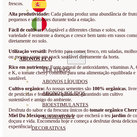
frescos.
Alta produtividade:
Cada planta produz uma abundância de frut
pequenos e uniformes durante toda a estação.
Fácil de cultivar:
Adaptável a diferentes climas e solos, esta
variedade é resistente a doenças e cresce bem tanto em vasos com
diretamente no solo.
Utilização versátil:
Perfeito para comer fresco, em saladas, molho
ou mesmo como um snack saudável diretamente da horta.
ABONOS ECO
Rico em nutrientes:
Fonte natural de antioxidantes, vitaminas A,
VER TODOS
e K, o tomate cherry contribui para uma alimentação equilibrada e
saudável.
ABONOS LÍQUIDOS
Cultivo orgânico:
As nossas sementes são
100% orgânicas
, livre
ABONOS SOLIDOS
de pesticidas e fertilizantes químicos, garantindo um cultivo
sustentável e amigo do ambiente.
BIOESTIMULANTES
Desfruta do sabor e da frescura únicos do
tomate orgânico Cher
Miel Du Mexique
, uma variedade que encherá o teu
jardim
de co
SUSTRATOS Y
doçura e vida. Encomenda hoje e começa a desfrutar desta delicio
experiência!
DECORATIVAS