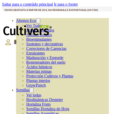
Saltar para o conteúdo principal
Ir para o footer
ENVIO GRATUITO A PARTIR DE 20 €, NA PENÍNSULA E EM PORTUGAL (24/72H)
Abonos Eco
Ver Todos
Abonos Líquidos
Abonos Solidos
Bioestimulantes
0
Sustratos y decorativas
Correctores de Carencias
Enraizantes
Maduración y Engorde
Regeneradores del suelo
Ácidos húmicos
Materias primas
Protección Cultivos y Plantas
Plantas interior
GrowPunch
Semillas
Ver todas
Biodinámicas Demeter
Hortaliza Fruto
Semillas Hortaliza de Hoja
Semillas Aromáticas