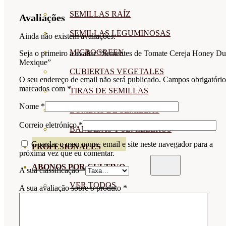
SEMILLAS RAÍZ
Avaliações
SEMILLAS LEGUMINOSAS
Ainda não existem avaliações.
MICROGREEN
Seja o primeiro a avaliar “Sementes de Tomate Cereja Honey Du
Mexique”
CUBIERTAS VEGETALES
O seu endereço de email não será publicado.
Campos obrigatório
marcados com
*
TIRAS DE SEMILLAS
Nome
*
BOMBAS DE SEMILLAS
Correio eletrónico
*
BANDEJAS Y SEMILLEROS
Guardar o meu nome, email e site neste navegador para a
PROFESIONALES
próxima vez que eu comentar.
ABONOS POR CULTIVO
A sua classificação
*
VER TODOS
A sua avaliação sobre o produto
*
TOMATES
HUERTO