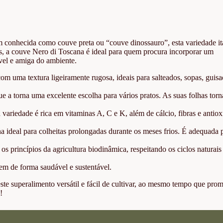
 conhecida como couve preta ou “couve dinossauro”, esta variedade it
adas, a couve Nero di Toscana é ideal para quem procura incorporar um
ável e amiga do ambiente.
om uma textura ligeiramente rugosa, ideais para salteados, sopas, guis
 a torna uma excelente escolha para vários pratos. As suas folhas tor
ariedade é rica em vitaminas A, C e K, além de cálcio, fibras e antiox
rna ideal para colheitas prolongadas durante os meses frios. É adequada 
 princípios da agricultura biodinâmica, respeitando os ciclos naturais
cem de forma saudável e sustentável.
te superalimento versátil e fácil de cultivar, ao mesmo tempo que pro
!