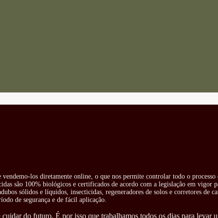
 e vendemo-los diretamente online, o que nos permite controlar todo o processo 
cidas são 100% biológicos e certificados de acordo com a legislação em vigor pa
ubos sólidos e líquidos, insecticidas, regeneradores de solos e corretores de ca
odo de segurança e de fácil aplicação.
cuidar do futuro. É por isso que trabalhamos todos os dias para levar u