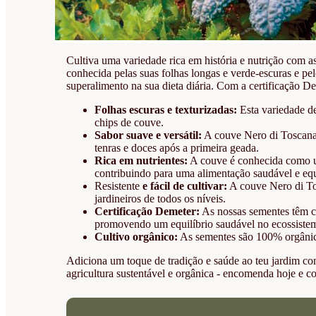
Cultiva uma variedade rica em história e nutrição com
conhecida pelas suas folhas longas e verde-escuras e pel
superalimento na sua dieta diária. Com a certificação De
Folhas escuras e texturizadas:
Esta variedade de
chips de couve.
Sabor suave e versátil:
A couve Nero di Toscana 
tenras e doces após a primeira geada.
Rica em nutrientes:
A couve é conhecida como um 
contribuindo para uma alimentação saudável e equ
Resistente
e fácil de cultivar:
A couve Nero di Tosc
jardineiros de todos os níveis.
Certificação Demeter:
As nossas sementes têm ce
promovendo um equilíbrio saudável no ecossiste
Cultivo orgânico:
As sementes são 100% orgânicas
Adiciona um toque de tradição e saúde ao teu jardim co
agricultura sustentável e orgânica - encomenda hoje e co