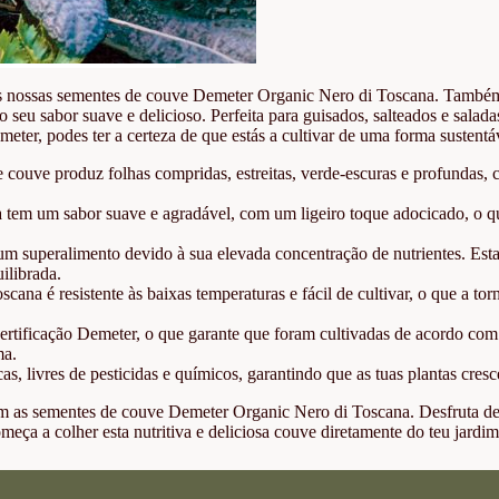
 as nossas sementes de couve Demeter Organic Nero di Toscana. Também
o seu sabor suave e delicioso. Perfeita para guisados, salteados e sal
meter, podes ter a certeza de que estás a cultivar de uma forma sustent
 couve produz folhas compridas, estreitas, verde-escuras e profundas, c
tem um sabor suave e agradável, com um ligeiro toque adocicado, o que
superalimento devido à sua elevada concentração de nutrientes. Esta v
ilibrada.
ana é resistente às baixas temperaturas e fácil de cultivar, o que a to
rtificação Demeter, o que garante que foram cultivadas de acordo com os
ma.
, livres de pesticidas e químicos, garantindo que as tuas plantas cres
m as sementes de couve Demeter Organic Nero di Toscana. Desfruta des
meça a colher esta nutritiva e deliciosa couve diretamente do teu jardim