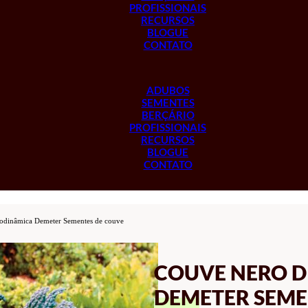
PROFISSIONAIS
RECURSOS
BLOGUE
CONTATO
ADUBOS
SEMENTES
BERÇÁRIO
PROFISSIONAIS
RECURSOS
BLOGUE
CONTATO
iodinâmica Demeter Sementes de couve
COUVE NERO D
DEMETER SEME