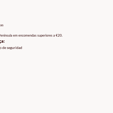
ras
 Península em encomendas superiores a €20.
ça:
o de seguridad