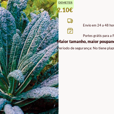
DEMETER
2.10
€
Envio em 24 a 48 ho
Portes grátis para a
Maior tamanho, maior poupan
Período de segurança: No tiene plaz