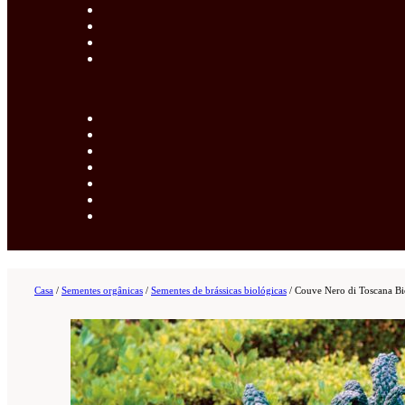
Casa
/
Sementes orgânicas
/
Sementes de brássicas biológicas
/
Couve Nero di Toscana B