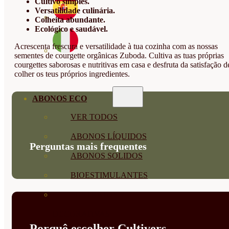
Cultivo simples.
Versatilidade culinária.
Colheita abundante.
Ecológico e saudável.
Acrescenta frescura e versatilidade à tua cozinha com as nossas
sementes de courgette orgânicas Zuboda. Cultiva as tuas próprias
courgettes saborosas e nutritivas em casa e desfruta da satisfação d
colher os teus próprios ingredientes.
ABONOS ECO
VER TODOS
ABONOS LÍQUIDOS
Perguntas mais frequentes
ABONOS SOLIDOS
BIOESTIMULANTES
SUSTRATOS Y
DECORATIVAS
Porquê escolher Cultivers