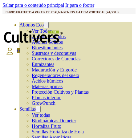
Saltar para o conteúdo principal
Ir para o footer
ENVIO GRATUITO A PARTIR DE 20 €, NA PENÍNSULA E EM PORTUGAL (24/72H)
Abonos Eco
Ver Todos
Abonos Líquidos
Abonos Solidos
Bioestimulantes
0
Sustratos y decorativas
Correctores de Carencias
Enraizantes
Maduración y Engorde
Regeneradores del suelo
Ácidos húmicos
Materias primas
Protección Cultivos y Plantas
Plantas interior
GrowPunch
Semillas
Ver todas
Biodinámicas Demeter
Hortaliza Fruto
Semillas Hortaliza de Hoja
Semillas Aromáticas