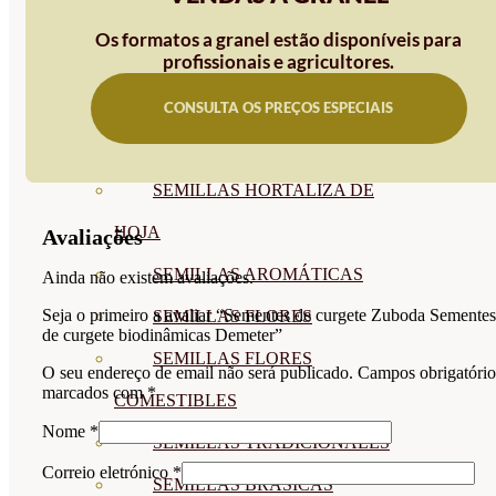
SEMILLAS
Os formatos a granel estão disponíveis para
profissionais e agricultores.
VER TODAS
BIODINÁMICAS DEMETER
CONSULTA OS PREÇOS ESPECIAIS
HORTALIZA FRUTO
SEMILLAS HORTALIZA DE
HOJA
Avaliações
SEMILLAS AROMÁTICAS
Ainda não existem avaliações.
Seja o primeiro a avaliar “Sementes de curgete Zuboda Sementes
SEMILLAS FLORES
de curgete biodinâmicas Demeter”
SEMILLAS FLORES
O seu endereço de email não será publicado.
Campos obrigatório
marcados com
*
COMESTIBLES
Nome
*
SEMILLAS TRADICIONALES
Correio eletrónico
*
SEMILLAS BRASICAS