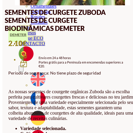
Orquideas
Ornamentales
SEMENTES DE CURGETE ZUBODA
Hortensias
Rosales
SEMENTES DE CURGETE
Geranios
BIODINÂMICAS DEMETER
Vivero
Recursos
DEMETER
Blogue ECO
2.10
€
CONTACTO
Envio em 24 a 48 horas
Portes grátis para a Península em encomendas superiores a
€20.
Período de segurança: No tiene plazo de seguridad
As nossas sementes de courgette orgânicas Zuboda são a escolha
perfeita para cultivares courgettes frescas e deliciosas no teu jardim
Provenientes de uma variedade especialmente selecionada pelo se
sabor, textura e adaptabilidade, estas sementes garantem uma
colheita abundante de courgettes de alta qualidade, ideais para um
variedade de receitas culinárias.
Variedade selecionada.