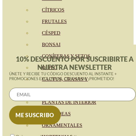
CÍTRICOS
FRUTALES
CÉSPED
BONSAI
CONÍFERAS Y SETOS
10% DESCUENTO POR SUSCRIBIRTE A
NUESTRA NEWSLETTER
OLIVO
ÚNETE Y RECIBE TU CÓDIGO DESCUENTO AL INSTANTE +
PROMOCIONES EXCLUSIVAS. CERO SPAM, ¡PROMETIDO!
CACTUS, CRASAS Y
SUCULENTAS
PLANTAS DE INTERIOR
ORQUIDEAS
ORNAMENTALES