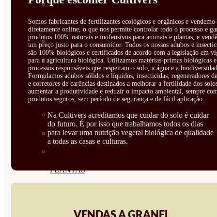
CORRECTORES DE
Somos fabricantes de fertilizantes ecológicos e orgânicos e vendemo-
CARENCIAS
diretamente online, o que nos permite controlar todo o processo e ga
produtos 100% naturais e inofensivos para animais e plantas, e vendê
ENRAIZANTES
um preço justo para o consumidor. Todos os nossos adubos e insectic
são 100% biológicos e certificados de acordo com a legislação em vi
MADURACIÓN Y ENGORDE
para a agricultura biológica. Utilizamos matérias-primas biológicas e
processos responsáveis que respeitam o solo, a água e a biodiversidad
Formulamos adubos sólidos e líquidos, insecticidas, regeneradores de
REGENERADORES DEL
e corretores de carências destinados a melhorar a fertilidade dos solo
aumentar a produtividade e reduzir o impacto ambiental, sempre co
SUELO
produtos seguros, sem período de segurança e de fácil aplicação.
ÁCIDOS HÚMICOS
Na Cultivers acreditamos que cuidar do solo é cuidar
do futuro. É por isso que trabalhamos todos os dias
para levar uma nutrição vegetal biológica de qualidade
MATERIAS PRIMAS
a todas as casas e culturas.
PROTECCIÓN CULTIVOS Y
PLANTAS
PLANTAS INTERIOR
GROWPUNCH
VENDAS A GRANEL