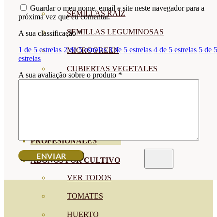
Guardar o meu nome, email e site neste navegador para a
SEMILLAS RAÍZ
próxima vez que eu comentar.
SEMILLAS LEGUMINOSAS
A sua classificação
*
1 de 5 estrelas
2 de 5 estrelas
3 de 5 estrelas
4 de 5 estrelas
5 de 
MICROGREEN
estrelas
CUBIERTAS VEGETALES
A sua avaliação sobre o produto
*
TIRAS DE SEMILLAS
BOMBAS DE SEMILLAS
BANDEJAS Y SEMILLEROS
PROFESIONALES
ABONOS POR CULTIVO
VER TODOS
TOMATES
HUERTO