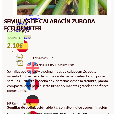
Orquideas
Ornamentales
Hortensias
Rosales
Geranios
SEMILLAS DE CALABACÍN ZUBODA
Vivero
ECO DEMETER
Recursos
Cucurbita pepo
Blog
Contacto
DEMETER
2.10
€
Envío en 24/48 h
A Península GRATIS pedidos +20€
Semillas ecológicas y biodinámicas de calabacín Zuboda,
variedad no rastrera de frutos verde oscuro veteado con pocas
semillas. Primera cosecha en 6 semanas desde la siembra, planta
compacta ideal para huerto urbano y macetas grandes con flores
comestibles.
Nº Semillas: 15
Semillas de polinización abierta, con alto índice de germinación