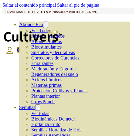
Saltar al contenido principal
Saltar al pie de página
ENVÍO GRATIS DESDE 20 €, EN PENÍNSULA Y PORTUGAL (24/72H)
Abonos Eco
Ver Todos
Abonos Líquidos
Abonos Solidos
Bioestimulantes
0
Sustratos y decorativas
Correctores de Carencias
Enraizantes
Maduración y Engorde
Regeneradores del suelo
Ácidos húmicos
Materias primas
Protección Cultivos y Plantas
Plantas interior
GrowPunch
Semillas
Ver todas
Biodinámicas Demeter
Hortaliza Fruto
Semillas Hortaliza de Hoja
Semillas Aromáticas