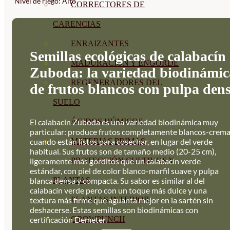
Nivel de riego: Alto
CORRECTORES DE
CARENCIAS
ENRAIZANTES
Semillas ecológicas de calabacín
MADURACIÓN Y ENGORDE
Zuboda: la variedad biodinámic
REGENERADORES DEL
de frutos blancos con pulpa den
SUELO
El calabacín Zuboda es una variedad biodinámica muy
ÁCIDOS HÚMICOS
particular: produce frutos completamente blancos-crem
cuando están listos para cosechar, en lugar del verde
MATERIAS PRIMAS
habitual. Sus frutos son de tamaño medio (20-25 cm),
ligeramente más gorditos que un calabacín verde
PROTECCIÓN CULTIVOS Y
estándar, con piel de color blanco-marfil suave y pulpa
blanca densa y compacta. Su sabor es similar al del
PLANTAS
calabacín verde pero con un toque más dulce y una
textura más firme que aguanta mejor en la sartén sin
PLANTAS INTERIOR
deshacerse. Estas semillas son biodinámicas con
certificación Demeter.
GROWPUNCH