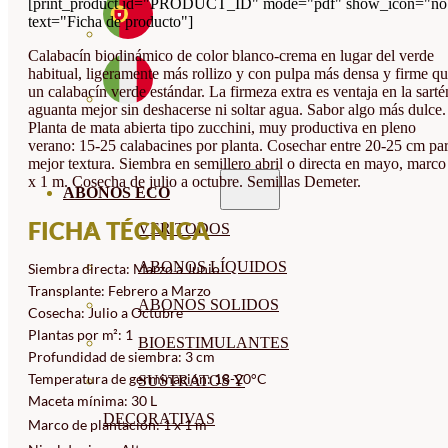
[print_product id="PRODUCT_ID" mode="pdf" show_icon="no
text="Ficha de producto"]
Calabacín biodinámico de color blanco-crema en lugar del verde
habitual, ligeramente más rollizo y con pulpa más densa y firme q
un calabacín verde estándar. La firmeza extra es ventaja en la sarté
aguanta mejor sin deshacerse ni soltar agua. Sabor algo más dulce.
Planta de mata abierta tipo zucchini, muy productiva en pleno
verano: 15-25 calabacines por planta. Cosechar entre 20-25 cm pa
mejor textura. Siembra en semillero abril o directa en mayo, marco
x 1 m. Cosecha de julio a octubre. Semillas Demeter.
ABONOS ECO
FICHA TÉCNICA
VER TODOS
ABONOS LÍQUIDOS
Siembra directa: Marzo a Junio
Transplante: Febrero a Marzo
ABONOS SOLIDOS
Cosecha: Julio a Octubre
Plantas por m²: 1
BIOESTIMULANTES
Profundidad de siembra: 3 cm
Temperatura de germinación: 18-20°C
SUSTRATOS Y
Maceta mínima: 30 L
DECORATIVAS
Marco de plantación: 1 x 1 m