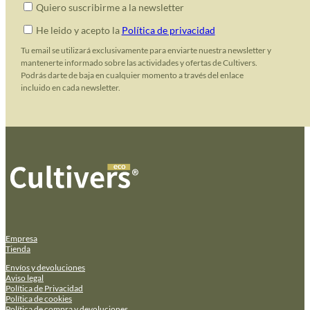
Quiero suscribirme a la newsletter
He leido y acepto la
Política de privacidad
Tu email se utilizará exclusivamente para enviarte nuestra newsletter y
mantenerte informado sobre las actividades y ofertas de Cultivers.
Podrás darte de baja en cualquier momento a través del enlace
incluido en cada newsletter.
Empresa
Tienda
Envíos y devoluciones
Aviso legal
Política de Privacidad
Política de cookies
Política de compra y devoluciones