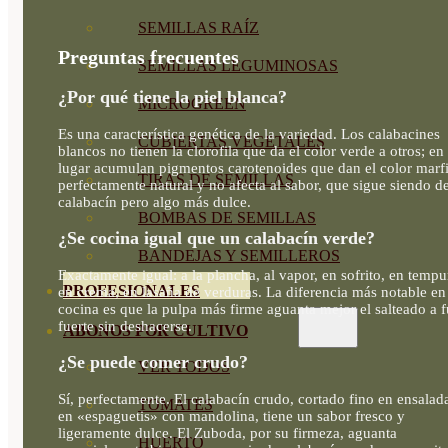
SEMILLAS RAÍZ
Preguntas frecuentes
SEMILLAS LEGUMINOSAS
¿Por qué tiene la piel blanca?
MICROGREEN
Es una característica genética de la variedad. Los calabacines
CUBIERTAS VEGETALES
blancos no tienen la clorofila que da el color verde a otros; en
lugar acumulan pigmentos carotenoides que dan el color marfi
TIRAS DE SEMILLAS
perfectamente natural y no afecta al sabor, que sigue siendo d
calabacín pero algo más dulce.
BOMBAS DE SEMILLAS
¿Se cocina igual que un calabacín verde?
BANDEJAS Y SEMILLEROS
Exactamente igual: a la plancha, al vapor, en sofrito, en tempu
PROFESIONALES
en crema, en lasaña de verduras. La diferencia más notable en
cocina es que la pulpa más firme aguanta mejor el salteado a 
fuerte sin deshacerse.
ABONOS POR CULTIVO
¿Se puede comer crudo?
VER TODOS
Sí, perfectamente. El calabacín crudo, cortado fino en ensalad
TOMATES
en «espaguetis» con mandolina, tiene un sabor fresco y
ligeramente dulce. El Zuboda, por su firmeza, aguanta
HUERTO