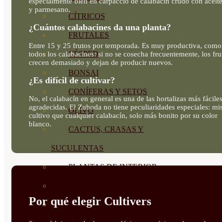
especialmente bien en carpaccio de calabacín crudo con aceite
y parmesano.
CÍTRICOS
¿Cuántos calabacines da una planta?
FRUTALES
Entre 15 y 25 frutos por temporada. Es muy productiva, como
CÉSPED
todos los calabacines: si no se cosecha frecuentemente, los fru
crecen demasiado y dejan de producir nuevos.
BONSAI
¿Es difícil de cultivar?
CONÍFERAS Y SETOS
No, el calabacín en general es una de las hortalizas más fácile
agradecidas. El Zuboda no tiene peculiaridades especiales: m
OLIVO
cultivo que cualquier calabacín, solo más bonito por su color
blanco.
CACTUS, CRASAS Y
SUCULENTAS
PLANTAS DE INTERIOR
ORQUIDEAS
Por qué elegir Cultivers
ORNAMENTALES