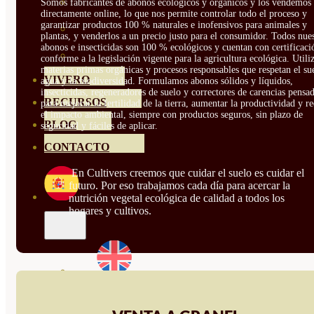
HORTENSIAS
Somos fabricantes de abonos ecológicos y orgánicos y los vendemos
directamente online, lo que nos permite controlar todo el proceso y
garantizar productos 100 % naturales e inofensivos para animales y
ROSALES
plantas, y venderlos a un precio justo para el consumidor. Todos nue
abonos e insecticidas son 100 % ecológicos y cuentan con certificaci
GERANIOS
conforme a la legislación vigente para la agricultura ecológica. Util
materias primas orgánicas y procesos responsables que respetan el sue
VIVERO
agua y la biodiversidad. Formulamos abonos sólidos y líquidos,
insecticidas, regeneradores de suelo y correctores de carencias pensa
RECURSOS
para mejorar la fertilidad de la tierra, aumentar la productividad y r
el impacto ambiental, siempre con productos seguros, sin plazo de
BLOG
seguridad y fáciles de aplicar.
CONTACTO
En Cultivers creemos que cuidar el suelo es cuidar el
futuro. Por eso trabajamos cada día para acercar la
nutrición vegetal ecológica de calidad a todos los
hogares y cultivos.