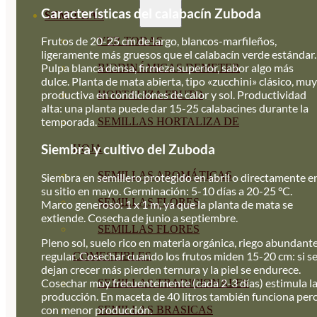
Características del calabacín Zuboda
SEMILLAS
Frutos de 20-25 cm de largo, blancos-marfileños,
VER TODAS
ligeramente más gruesos que el calabacín verde estándar.
Pulpa blanca densa, firmeza superior, sabor algo más
BIODINÁMICAS DEMETER
dulce. Planta de mata abierta, tipo «zucchini» clásico, muy
productiva en condiciones de calor y sol. Productividad
HORTALIZA FRUTO
alta: una planta puede dar 15-25 calabacines durante la
temporada.
SEMILLAS HORTALIZA DE
Siembra y cultivo del Zuboda
HOJA
SEMILLAS AROMÁTICAS
Siembra en semillero protegido en abril o directamente e
su sitio en mayo. Germinación: 5-10 días a 20-25 °C.
SEMILLAS FLORES
Marco generoso: 1 x 1 m, ya que la planta de mata se
extiende. Cosecha de junio a septiembre.
SEMILLAS FLORES
Pleno sol, suelo rico en materia orgánica, riego abundant
regular. Cosechar cuando los frutos miden 15-20 cm: si s
COMESTIBLES
dejan crecer más pierden ternura y la piel se endurece.
Cosechar muy frecuentemente (cada 2-3 días) estimula l
SEMILLAS TRADICIONALES
producción. En maceta de 40 litros también funciona per
con menor producción.
SEMILLAS BRASICAS