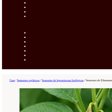
Casa
/
Sementes orgânicas
/
Sementes de leguminosas biológicas
/
Sementes de Edamame