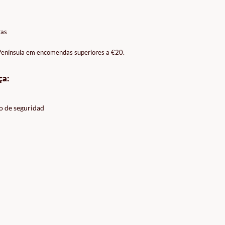
ras
 Península em encomendas superiores a €20.
ça:
o de seguridad