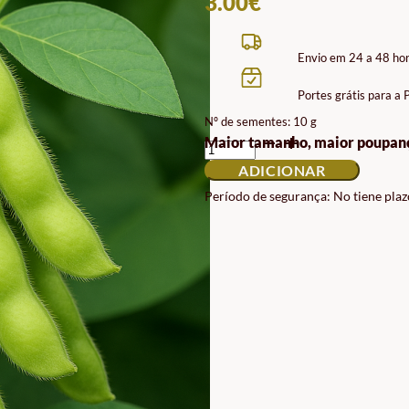
3.00
€
Envio em 24 a 48 ho
Portes grátis para a
Nº de sementes: 10 g
QUANTIDADE
Maior tamanho, maior poupan
DE
ADICIONAR
SEMENTES
DE
Período de segurança: No tiene plaz
EDAMAME
ECO