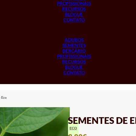
PROFISSIONAIS
RECURSOS
BLOGUE
CONTATO
ADUBOS
SEMENTES
BERÇÁRIO
PROFISSIONAIS
RECURSOS
BLOGUE
CONTATO
 Eco
SEMENTES DE 
ECO