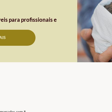
eis para profissionais e
AIS
s marcados com
*