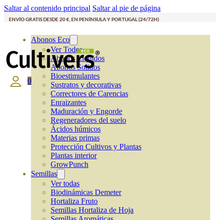
Saltar al contenido principal
Saltar al pie de página
ENVÍO GRATIS DESDE 20 €, EN PENÍNSULA Y PORTUGAL (24/72H)
Abonos Eco
Ver Todos
Abonos Líquidos
Abonos Solidos
Bioestimulantes
0
Sustratos y decorativas
Correctores de Carencias
Enraizantes
Maduración y Engorde
Regeneradores del suelo
Ácidos húmicos
Materias primas
Protección Cultivos y Plantas
Plantas interior
GrowPunch
Semillas
Ver todas
Biodinámicas Demeter
Hortaliza Fruto
Semillas Hortaliza de Hoja
Semillas Aromáticas