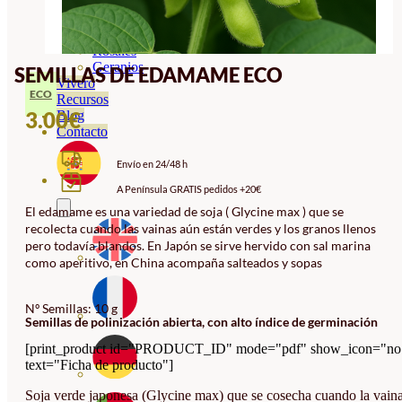
Orquideas
Ornamentales
Hortensias
Rosales
Geranios
SEMILLAS DE EDAMAME ECO
Vivero
ECO
Recursos
3.00
€
Blog
Contacto
Envío en 24/48 h
A Península GRATIS pedidos +20€
El edamame es una variedad de soja ( Glycine max ) que se
recolecta cuando las vainas aún están verdes y los granos llenos
pero todavía blandos. En Japón se sirve hervido con sal marina
como aperitivo, en China acompaña salteados y sopas
Nº Semillas: 10 g
Semillas de polinización abierta, con alto índice de germinación
[print_product id="PRODUCT_ID" mode="pdf" show_icon="no
text="Ficha de producto"]
Soja verde japonesa (Glycine max) que se cosecha cuando la vain