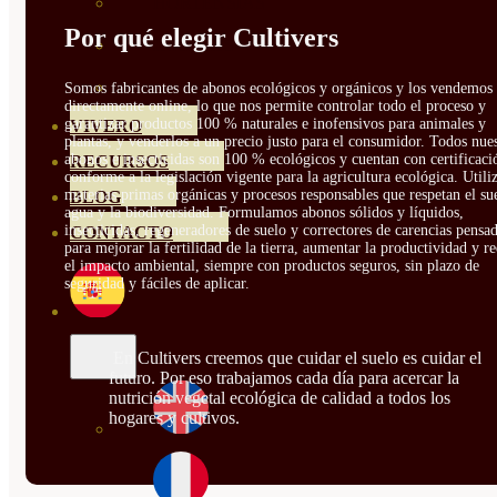
HORTENSIAS
Por qué elegir Cultivers
ROSALES
GERANIOS
Somos fabricantes de abonos ecológicos y orgánicos y los vendemos
directamente online, lo que nos permite controlar todo el proceso y
garantizar productos 100 % naturales e inofensivos para animales y
VIVERO
plantas, y venderlos a un precio justo para el consumidor. Todos nue
abonos e insecticidas son 100 % ecológicos y cuentan con certificaci
RECURSOS
conforme a la legislación vigente para la agricultura ecológica. Util
materias primas orgánicas y procesos responsables que respetan el sue
BLOG
agua y la biodiversidad. Formulamos abonos sólidos y líquidos,
insecticidas, regeneradores de suelo y correctores de carencias pensa
CONTACTO
para mejorar la fertilidad de la tierra, aumentar la productividad y r
el impacto ambiental, siempre con productos seguros, sin plazo de
seguridad y fáciles de aplicar.
En Cultivers creemos que cuidar el suelo es cuidar el
futuro. Por eso trabajamos cada día para acercar la
nutrición vegetal ecológica de calidad a todos los
hogares y cultivos.