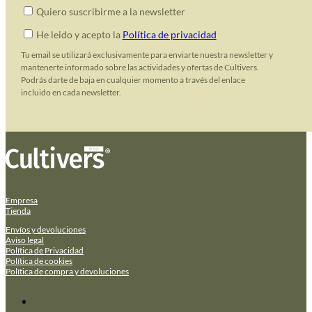
Quiero suscribirme a la newsletter
He leido y acepto la
Política de privacidad
Tu email se utilizará exclusivamente para enviarte nuestra newsletter y
mantenerte informado sobre las actividades y ofertas de Cultivers.
Podrás darte de baja en cualquier momento a través del enlace
incluido en cada newsletter.
Empresa
Tienda
Envíos y devoluciones
Aviso legal
Política de Privacidad
Política de cookies
Política de compra y devoluciones