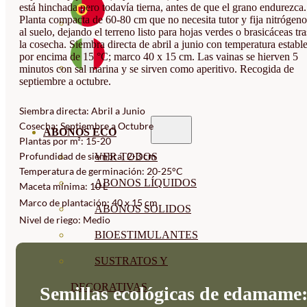
está hinchada pero todavía tierna, antes de que el grano endurezca.
Planta compacta de 60-80 cm que no necesita tutor y fija nitrógeno
al suelo, dejando el terreno listo para hojas verdes o brasicáceas tra
la cosecha. Siembra directa de abril a junio con temperatura establ
por encima de 15 °C; marco 40 x 15 cm. Las vainas se hierven 5
minutos con sal marina y se sirven como aperitivo. Recogida de
septiembre a octubre.
Siembra directa: Abril a Junio
Cosecha: Septiembre a Octubre
ABONOS ECO
Plantas por m²: 15-20
Profundidad de siembra: 2-3 cm
VER TODOS
Temperatura de germinación: 20-25°C
ABONOS LÍQUIDOS
Maceta mínima: 10 L
Marco de plantación: 40 x 15 cm
ABONOS SOLIDOS
Nivel de riego: Medio
BIOESTIMULANTES
SUSTRATOS Y
DECORATIVAS
Semillas ecológicas de edamame: