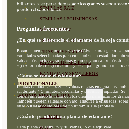
brillantes: si esperas demasiado los granos se endurecen 
SEMILLAS RAÍZ
pierden el sabor dulce.
SEMILLAS LEGUMINOSAS
Preguntas frecuentes
MICROGREEN
¿En qué se diferencia el edamame de la soja com
CUBIERTAS VEGETALES
Botánicamente es la misma especie (Glycine max), pero se tra
TIRAS DE SEMILLAS
variedades seleccionadas para consumirse en estado inmaduro
vainas más anchas, granos más grandes y un sabor más dulce.
BOMBAS DE SEMILLAS
soja «normal» se deja madurar y secar para grano, harina o ace
BANDEJAS Y SEMILLEROS
¿Cómo se come el edamame?
PROFESIONALES
Lo más habitual es cocer las vainas enteras en agua hirviendo
sal durante 4-5 minutos, escurrirlas y servirlas templadas. Se
ABONOS POR CULTIVO
comen apretando la vaina con los dientes para sacar los grano
También pueden saltearse con ajo, añadirse a ensaladas, sopas
VER TODOS
miso o usarse como base de un hummus a la japonesa.
¿Cuánto produce una planta de edamame?
TOMATES
Cada planta da entre 25 y 40 vainas, lo que equivale
HUERTO