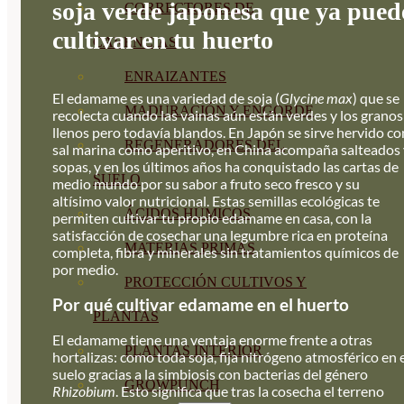
soja verde japonesa que ya pued
CORRECTORES DE
cultivar en tu huerto
CARENCIAS
ENRAIZANTES
El edamame es una variedad de soja (
Glycine max
) que se
MADURACIÓN Y ENGORDE
recolecta cuando las vainas aún están verdes y los granos
llenos pero todavía blandos. En Japón se sirve hervido co
REGENERADORES DEL
sal marina como aperitivo, en China acompaña salteados 
sopas, y en los últimos años ha conquistado las cartas de
SUELO
medio mundo por su sabor a fruto seco fresco y su
altísimo valor nutricional. Estas semillas ecológicas te
ÁCIDOS HÚMICOS
permiten cultivar tu propio edamame en casa, con la
satisfacción de cosechar una legumbre rica en proteína
MATERIAS PRIMAS
completa, fibra y minerales sin tratamientos químicos de
por medio.
PROTECCIÓN CULTIVOS Y
Por qué cultivar edamame en el huerto
PLANTAS
El edamame tiene una ventaja enorme frente a otras
PLANTAS INTERIOR
hortalizas: como toda soja, fija nitrógeno atmosférico en 
suelo gracias a la simbiosis con bacterias del género
GROWPUNCH
Rhizobium
. Esto significa que tras la cosecha el terreno