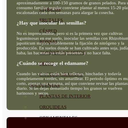
aproximadamente a 100-150 gramos de granos pelados. Para 
consumo familiar regular conviene plantar al menos 15-20 pla
CÍTRICOS
escalonadas cada dos semanas para alargar la cosecha.
FRUTALES
¿Hay que inocular las semillas?
CÉSPED
No es imprescindible, pero si es la primera vez que cultivas
leguminosas en ese suelo, inocular las semillas con Rhizobiu
BONSAI
japonicum mejora notablemente la fijación de nitrógeno y la
producción. En suelos donde se han cultivado antes soja, judí
CONÍFERAS Y SETOS
haba, las bacterias ya están presentes y no hace falta.
¿Cuándo se recoge el edamame?
OLIVO
Cuando las vainas están bien rellenas, hinchadas y todavía
CACTUS, CRASAS Y
completamente verdes, sin amarillear. El periodo óptimo es m
corto, apenas una semana, así que conviene revisar las plantas
SUCULENTAS
diario. Si las dejas demasiado tiempo los granos se vuelven
harinosos y secos.
PLANTAS DE INTERIOR
ORQUIDEAS
ORNAMENTALES