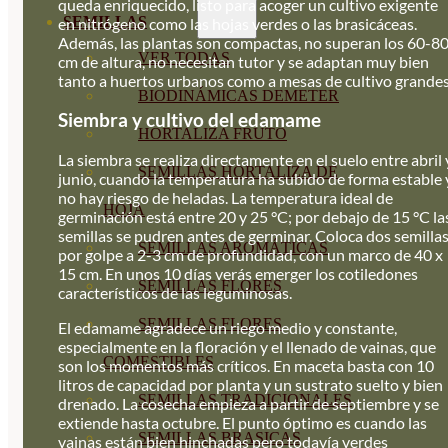
queda enriquecido, listo para acoger un cultivo exigente
SEMILLAS
en nitrógeno como las hojas verdes o las brasicáceas.
Además, las plantas son compactas, no superan los 60-8
VER TODAS
cm de altura, no necesitan tutor y se adaptan muy bien
tanto a huertos urbanos como a mesas de cultivo grandes
BIODINÁMICAS DEMETER
Siembra y cultivo del edamame
HORTALIZA FRUTO
La siembra se realiza directamente en el suelo entre abril 
SEMILLAS HORTALIZA DE
junio, cuando la temperatura ha subido de forma estable 
no hay riesgo de heladas. La temperatura ideal de
HOJA
germinación está entre 20 y 25 °C; por debajo de 15 °C la
semillas se pudren antes de germinar. Coloca dos semilla
SEMILLAS AROMÁTICAS
por golpe a 2-3 cm de profundidad, con un marco de 40 x
15 cm. En unos 10 días verás emerger los cotiledones
SEMILLAS FLORES
característicos de las leguminosas.
SEMILLAS FLORES
El edamame agradece un riego medio y constante,
especialmente en la floración y el llenado de vainas, que
COMESTIBLES
son los momentos más críticos. En maceta basta con 10
litros de capacidad por planta y un sustrato suelto y bien
SEMILLAS TRADICIONALES
drenado. La cosecha empieza a partir de septiembre y se
extiende hasta octubre. El punto óptimo es cuando las
SEMILLAS BRASICAS
vainas están bien hinchadas pero todavía verdes