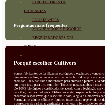
CORRECTORES DE
CARENCIAS
ENRAIZANTES
Perguntas mais frequentes
MADURACIÓN Y ENGORDE
REGENERADORES DEL
SUELO
ÁCIDOS HÚMICOS
Porquê escolher Cultivers
MATERIAS PRIMAS
PROTECCIÓN CULTIVOS Y
Somos fabricantes de fertilizantes ecológicos e orgânicos e vendemo-
diretamente online, o que nos permite controlar todo o processo e ga
produtos 100% naturais e inofensivos para animais e plantas, e vendê
PLANTAS
um preço justo para o consumidor. Todos os nossos adubos e insectic
são 100% biológicos e certificados de acordo com a legislação em vi
PLANTAS INTERIOR
para a agricultura biológica. Utilizamos matérias-primas biológicas e
processos responsáveis que respeitam o solo, a água e a biodiversidad
Formulamos adubos sólidos e líquidos, insecticidas, regeneradores de
GROWPUNCH
e corretores de carências destinados a melhorar a fertilidade dos solo