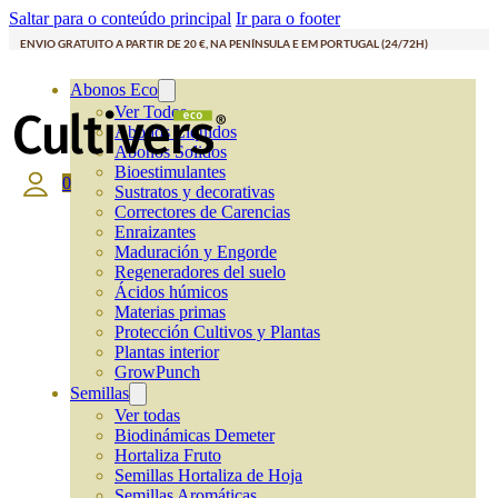
Saltar para o conteúdo principal
Ir para o footer
ENVIO GRATUITO A PARTIR DE 20 €, NA PENÍNSULA E EM PORTUGAL (24/72H)
Abonos Eco
Ver Todos
Abonos Líquidos
Abonos Solidos
Bioestimulantes
0
Sustratos y decorativas
Correctores de Carencias
Enraizantes
Maduración y Engorde
Regeneradores del suelo
Ácidos húmicos
Materias primas
Protección Cultivos y Plantas
Plantas interior
GrowPunch
Semillas
Ver todas
Biodinámicas Demeter
Hortaliza Fruto
Semillas Hortaliza de Hoja
Semillas Aromáticas