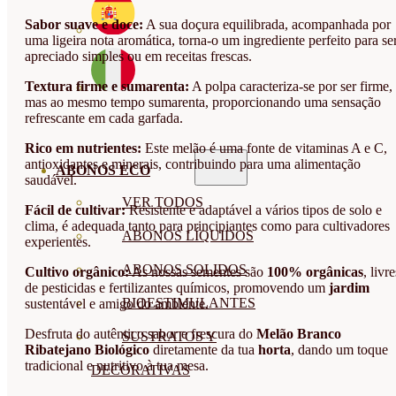
Sabor suave e doce:
A sua doçura equilibrada, acompanhada por
uma ligeira nota aromática, torna-o um ingrediente perfeito para se
apreciado simples ou em receitas frescas.
Textura firme e sumarenta:
A polpa caracteriza-se por ser firme,
mas ao mesmo tempo sumarenta, proporcionando uma sensação
refrescante em cada garfada.
Rico em nutrientes:
Este melão é uma fonte de vitaminas A e C,
antioxidantes e minerais, contribuindo para uma alimentação
ABONOS ECO
saudável.
VER TODOS
Fácil de cultivar:
Resistente e adaptável a vários tipos de solo e
clima, é adequada tanto para principiantes como para cultivadores
ABONOS LÍQUIDOS
experientes.
ABONOS SOLIDOS
Cultivo orgânico:
As nossas sementes são
100% orgânicas
, livre
de pesticidas e fertilizantes químicos, promovendo um
jardim
BIOESTIMULANTES
sustentável e amigo do ambiente.
Desfruta do autêntico sabor e frescura do
Melão Branco
SUSTRATOS Y
Ribatejano Biológico
diretamente da tua
horta
, dando um toque
tradicional e nutritivo à tua mesa.
DECORATIVAS