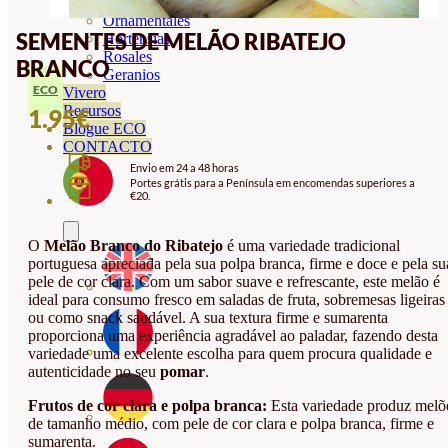
Orquideas
Ornamentales
SEMENTES DE MELÃO RIBATEJO
Hortensias
Rosales
BRANCO
Geranios
ECO
Vivero
Recursos
1.95
€
Blogue ECO
CONTACTO
Envio em 24 a 48 horas
Portes grátis para a Península em encomendas superiores a
€20.
O
Melão Branco do Ribatejo
é uma variedade tradicional
portuguesa apreciada pela sua polpa branca, firme e doce e pela su
pele de cor clara. Com um sabor suave e refrescante, este melão é
ideal para consumo fresco em saladas de fruta, sobremesas ligeiras
ou como snack saudável. A sua textura firme e sumarenta
proporciona uma experiência agradável ao paladar, fazendo desta
variedade uma excelente escolha para quem procura qualidade e
autenticidade no seu
pomar
.
Frutos de cor clara e polpa branca:
Esta variedade produz melõ
de tamanho médio, com pele de cor clara e polpa branca, firme e
sumarenta.