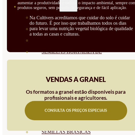
aumentar a produtividade e reduzir o impacto ambiental, sempre co
SEMILLAS
produtos seguros, sem período de segurança e de fácil aplicação.
VER TODAS
Na Cultivers acreditamos que cuidar do solo é cuidar
do futuro. É por isso que trabalhamos todos os dias
para levar uma nutrição vegetal biológica de qualidade
BIODINÁMICAS DEMETER
a todas as casas e culturas.
HORTALIZA FRUTO
SEMILLAS HORTALIZA DE
HOJA
SEMILLAS AROMÁTICAS
VENDAS A GRANEL
SEMILLAS FLORES
Os formatos a granel estão disponíveis para
profissionais e agricultores.
SEMILLAS FLORES
COMESTIBLES
CONSULTA OS PREÇOS ESPECIAIS
SEMILLAS TRADICIONALES
SEMILLAS BRASICAS