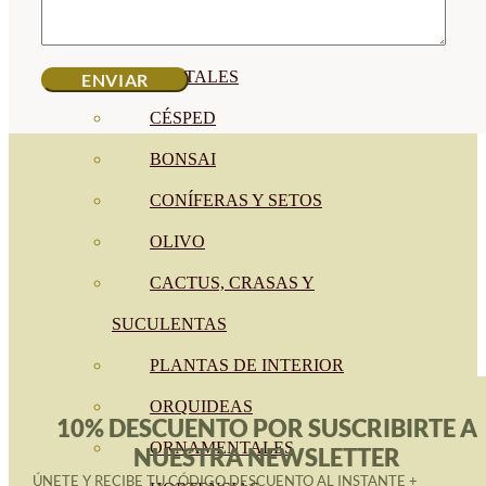
CÍTRICOS
FRUTALES
CÉSPED
BONSAI
CONÍFERAS Y SETOS
OLIVO
CACTUS, CRASAS Y
SUCULENTAS
PLANTAS DE INTERIOR
ORQUIDEAS
10% DESCUENTO POR SUSCRIBIRTE A
ORNAMENTALES
NUESTRA NEWSLETTER
ÚNETE Y RECIBE TU CÓDIGO DESCUENTO AL INSTANTE +