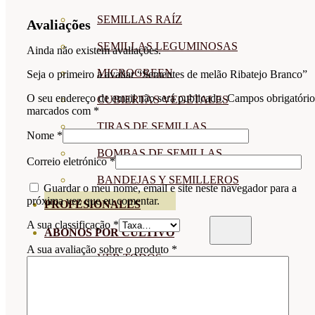
SEMILLAS RAÍZ
Avaliações
SEMILLAS LEGUMINOSAS
Ainda não existem avaliações.
MICROGREEN
Seja o primeiro a avaliar “Sementes de melão Ribatejo Branco”
O seu endereço de email não será publicado.
Campos obrigatório
CUBIERTAS VEGETALES
marcados com
*
TIRAS DE SEMILLAS
Nome
*
BOMBAS DE SEMILLAS
Correio eletrónico
*
BANDEJAS Y SEMILLEROS
Guardar o meu nome, email e site neste navegador para a
próxima vez que eu comentar.
PROFESIONALES
A sua classificação
*
ABONOS POR CULTIVO
A sua avaliação sobre o produto
*
VER TODOS
TOMATES
HUERTO