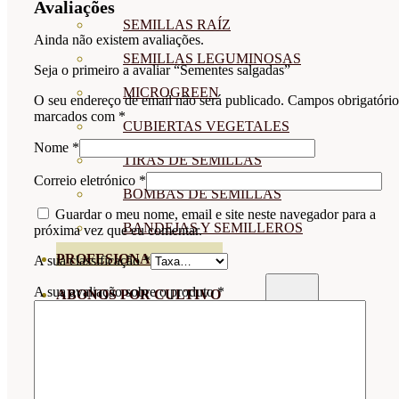
Avaliações
SEMILLAS RAÍZ
Ainda não existem avaliações.
SEMILLAS LEGUMINOSAS
Seja o primeiro a avaliar “Sementes salgadas”
MICROGREEN
O seu endereço de email não será publicado.
Campos obrigatório
marcados com
*
CUBIERTAS VEGETALES
Nome
*
TIRAS DE SEMILLAS
Correio eletrónico
*
BOMBAS DE SEMILLAS
Guardar o meu nome, email e site neste navegador para a
BANDEJAS Y SEMILLEROS
próxima vez que eu comentar.
PROFESIONALES
A sua classificação
*
A sua avaliação sobre o produto
*
ABONOS POR CULTIVO
VER TODOS
TOMATES
HUERTO