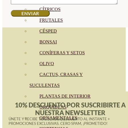
CÍTRICOS
FRUTALES
CÉSPED
BONSAI
CONÍFERAS Y SETOS
OLIVO
CACTUS, CRASAS Y
SUCULENTAS
PLANTAS DE INTERIOR
10% DESCUENTO POR SUSCRIBIRTE A
ORQUIDEAS
NUESTRA NEWSLETTER
ORNAMENTALES
ÚNETE Y RECIBE TU CÓDIGO DESCUENTO AL INSTANTE +
PROMOCIONES EXCLUSIVAS. CERO SPAM, ¡PROMETIDO!