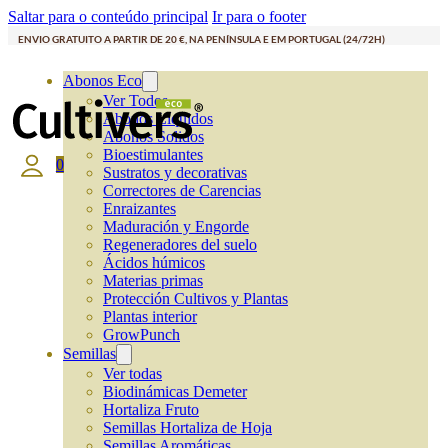
Saltar para o conteúdo principal
Ir para o footer
ENVIO GRATUITO A PARTIR DE 20 €, NA PENÍNSULA E EM PORTUGAL (24/72H)
Abonos Eco
Ver Todos
Abonos Líquidos
Abonos Solidos
Bioestimulantes
0
Sustratos y decorativas
Correctores de Carencias
Enraizantes
Maduración y Engorde
Regeneradores del suelo
Ácidos húmicos
Materias primas
Protección Cultivos y Plantas
Plantas interior
GrowPunch
Semillas
Ver todas
Biodinámicas Demeter
Hortaliza Fruto
Semillas Hortaliza de Hoja
Semillas Aromáticas