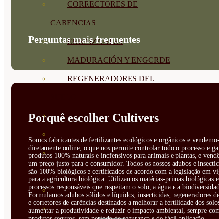
CORRECTORES DE
CARENCIAS
Perguntas mais frequentes
ENRAIZANTES
MADURACIÓN Y ENGORDE
REGENERADORES DEL
SUELO
Porquê escolher Cultivers
ÁCIDOS HÚMICOS
MATERIAS PRIMAS
Somos fabricantes de fertilizantes ecológicos e orgânicos e vendemo-
diretamente online, o que nos permite controlar todo o processo e ga
PROTECCIÓN CULTIVOS Y
produtos 100% naturais e inofensivos para animais e plantas, e vendê
um preço justo para o consumidor. Todos os nossos adubos e insectic
PLANTAS
são 100% biológicos e certificados de acordo com a legislação em vi
para a agricultura biológica. Utilizamos matérias-primas biológicas e
processos responsáveis que respeitam o solo, a água e a biodiversidad
PLANTAS INTERIOR
Formulamos adubos sólidos e líquidos, insecticidas, regeneradores de
e corretores de carências destinados a melhorar a fertilidade dos solo
GROWPUNCH
aumentar a produtividade e reduzir o impacto ambiental, sempre co
produtos seguros, sem período de segurança e de fácil aplicação.