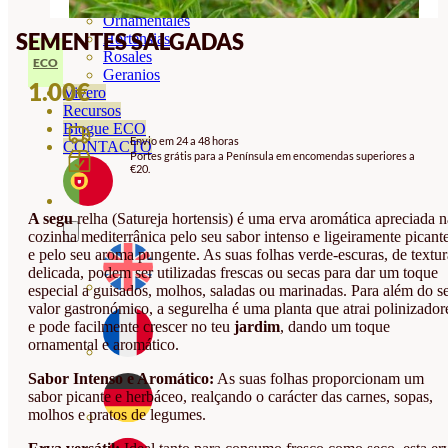
Orquideas
Ornamentales
SEMENTES SALGADAS
Hortensias
Rosales
ECO
Geranios
1.00
€
Vivero
Recursos
Blogue ECO
Envio em 24 a 48 horas
CONTACTO
Portes grátis para a Península em encomendas superiores a
€20.
A segu
relha (Satureja hortensis) é uma erva aromática apreciada n
cozinha mediterrânica pelo seu sabor intenso e ligeiramente picant
e pelo seu aroma pungente. As suas folhas verde-escuras, de textur
delicada, podem ser utilizadas frescas ou secas para dar um toque
especial a guisados, molhos, saladas ou marinadas. Para além do s
valor gastronómico, a segurelha é uma planta que atrai polinizador
e pode facilmente crescer no teu
jardim
, dando um toque
ornamental e aromático.
Sabor Intenso e Aromático:
As suas folhas proporcionam um
sabor picante e herbáceo, realçando o carácter das carnes, sopas,
molhos e pratos de legumes.