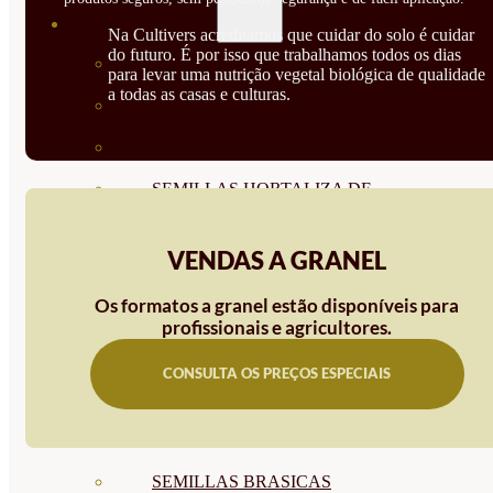
SEMILLAS
Na Cultivers acreditamos que cuidar do solo é cuidar
do futuro. É por isso que trabalhamos todos os dias
VER TODAS
para levar uma nutrição vegetal biológica de qualidade
a todas as casas e culturas.
BIODINÁMICAS DEMETER
HORTALIZA FRUTO
SEMILLAS HORTALIZA DE
HOJA
VENDAS A GRANEL
SEMILLAS AROMÁTICAS
Os formatos a granel estão disponíveis para
SEMILLAS FLORES
profissionais e agricultores.
SEMILLAS FLORES
CONSULTA OS PREÇOS ESPECIAIS
COMESTIBLES
SEMILLAS TRADICIONALES
SEMILLAS BRASICAS