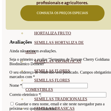
profissionais e agricultores.
SEMILLAS
CONSULTA OS PREÇOS ESPECIAIS
VER TODAS
BIODINÁMICAS DEMETER
HORTALIZA FRUTO
Avaliações
SEMILLAS HORTALIZA DE
Ainda não existem avaliações.
HOJA
Seja o primeiro a avaliar “Sementes de Tomate Cherry Goldiana
SEMILLAS AROMÁTICAS
Biodinâmico Demeter”
SEMILLAS FLORES
O seu endereço de email não será publicado.
Campos obrigatório
marcados com
*
SEMILLAS FLORES
Nome
*
COMESTIBLES
Correio eletrónico
*
SEMILLAS TRADICIONALES
Guardar o meu nome, email e site neste navegador para a
SEMILLAS BRASICAS
próxima vez que eu comentar.