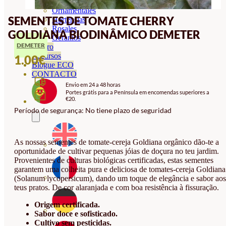
Orquideas
Ornamentales
SEMENTES DE TOMATE CHERRY
Hortensias
Rosales
GOLDIANA BIODINÂMICO DEMETER
Geranios
DEMETER
Vivero
Recursos
1.00
€
Blogue ECO
CONTACTO
Envio em 24 a 48 horas
Portes grátis para a Península em encomendas superiores a
€20.
Período de segurança: No tiene plazo de seguridad
As nossas sementes de tomate-cereja Goldiana orgânico dão-te a
oportunidade de cultivar pequenas jóias de doçura no teu jardim.
Provenientes de culturas biológicas certificadas, estas sementes
garantem uma colheita pura e deliciosa de tomates-cereja Goldiana
(Solanum lycopersicum), dando um toque de elegância e sabor aos
teus pratos. De cor alaranjada e com boa resistência à fissuração.
Origem certificada.
Sabor doce e sofisticado.
Cultivo sem pesticidas.