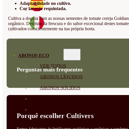
Adaptabilidade no cultivo.
Cor laranja requintada.
Cultiva a doçura com as nossas sementes de tomate cereja Goldian
orgânico. Desfruta da frescura e do sabor excecional destes tomate
cultivados conscientemente na tua própria horta.
ABONOS ECO
VER TODOS
Perguntas mais frequentes
ABONOS LÍQUIDOS
ABONOS SOLIDOS
BIOESTIMULANTES
SUSTRATOS Y
Porquê escolher Cultivers
DECORATIVAS
Somos fabricantes de fertilizantes ecológicos e orgânicos e vendemo-