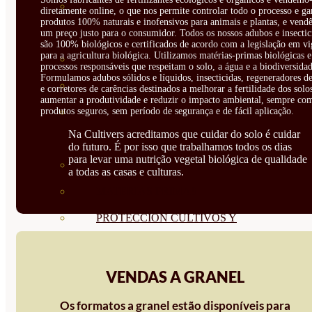
CORRECTORES DE
diretamente online, o que nos permite controlar todo o processo e ga
produtos 100% naturais e inofensivos para animais e plantas, e vendê
CARENCIAS
um preço justo para o consumidor. Todos os nossos adubos e insectic
são 100% biológicos e certificados de acordo com a legislação em vi
para a agricultura biológica. Utilizamos matérias-primas biológicas e
ENRAIZANTES
processos responsáveis que respeitam o solo, a água e a biodiversidad
Formulamos adubos sólidos e líquidos, insecticidas, regeneradores de
MADURACIÓN Y ENGORDE
e corretores de carências destinados a melhorar a fertilidade dos solo
aumentar a produtividade e reduzir o impacto ambiental, sempre co
produtos seguros, sem período de segurança e de fácil aplicação.
REGENERADORES DEL
Na Cultivers acreditamos que cuidar do solo é cuidar
SUELO
do futuro. É por isso que trabalhamos todos os dias
para levar uma nutrição vegetal biológica de qualidade
ÁCIDOS HÚMICOS
a todas as casas e culturas.
MATERIAS PRIMAS
PROTECCIÓN CULTIVOS Y
PLANTAS
PLANTAS INTERIOR
VENDAS A GRANEL
GROWPUNCH
Os formatos a granel estão disponíveis para