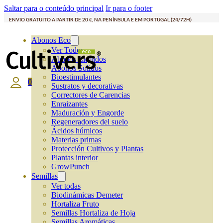
Saltar para o conteúdo principal
Ir para o footer
ENVIO GRATUITO A PARTIR DE 20 €, NA PENÍNSULA E EM PORTUGAL (24/72H)
Abonos Eco
Ver Todos
Abonos Líquidos
Abonos Solidos
Bioestimulantes
0
Sustratos y decorativas
Correctores de Carencias
Enraizantes
Maduración y Engorde
Regeneradores del suelo
Ácidos húmicos
Materias primas
Protección Cultivos y Plantas
Plantas interior
GrowPunch
Semillas
Ver todas
Biodinámicas Demeter
Hortaliza Fruto
Semillas Hortaliza de Hoja
Semillas Aromáticas