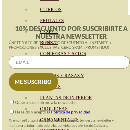
CÍTRICOS
FRUTALES
10% DESCUENTO POR SUSCRIBIRTE A
CÉSPED
NUESTRA NEWSLETTER
BONSAI
ÚNETE Y RECIBE TU CÓDIGO DESCUENTO AL INSTANTE +
PROMOCIONES EXCLUSIVAS. CERO SPAM, ¡PROMETIDO!
CONÍFERAS Y SETOS
OLIVO
CACTUS, CRASAS Y
SUCULENTAS
PLANTAS DE INTERIOR
Quiero suscribirme a la newsletter
ORQUIDEAS
He leido y acepto la
Política de privacidad
ORNAMENTALES
Tu email se utilizará exclusivamente para enviarte nuestra newsletter y
mantenerte informado sobre las actividades y ofertas de Cultivers.