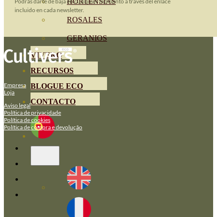
HORTENSIAS
Podrás darte de baja en cualquier momento a través del enlace
incluido en cada newsletter.
ROSALES
GERANIOS
VIVERO
RECURSOS
Empresa
BLOGUE ECO
Loja
CONTACTO
Aviso legal
Política de privacidade
Política de cookies
Política de compra e devolução