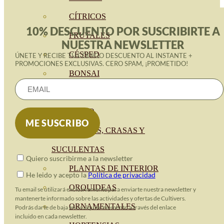
CÍTRICOS
10% DESCUENTO POR SUSCRIBIRTE A
FRUTALES
NUESTRA NEWSLETTER
CÉSPED
ÚNETE Y RECIBE TU CÓDIGO DESCUENTO AL INSTANTE +
PROMOCIONES EXCLUSIVAS. CERO SPAM, ¡PROMETIDO!
BONSAI
CONÍFERAS Y SETOS
OLIVO
CACTUS, CRASAS Y
SUCULENTAS
Quiero suscribirme a la newsletter
PLANTAS DE INTERIOR
He leido y acepto la
Política de privacidad
ORQUIDEAS
Tu email se utilizará exclusivamente para enviarte nuestra newsletter y
mantenerte informado sobre las actividades y ofertas de Cultivers.
ORNAMENTALES
Podrás darte de baja en cualquier momento a través del enlace
incluido en cada newsletter.