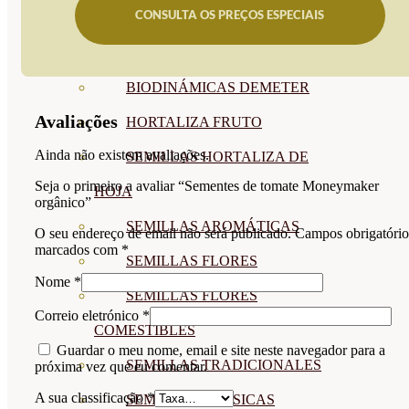
CONSULTA OS PREÇOS ESPECIAIS
SEMILLAS
VER TODAS
BIODINÁMICAS DEMETER
Avaliações
HORTALIZA FRUTO
Ainda não existem avaliações.
SEMILLAS HORTALIZA DE
Seja o primeiro a avaliar “Sementes de tomate Moneymaker
HOJA
orgânico”
SEMILLAS AROMÁTICAS
O seu endereço de email não será publicado.
Campos obrigatório
marcados com
*
SEMILLAS FLORES
Nome
*
SEMILLAS FLORES
Correio eletrónico
*
COMESTIBLES
Guardar o meu nome, email e site neste navegador para a
SEMILLAS TRADICIONALES
próxima vez que eu comentar.
A sua classificação
*
SEMILLAS BRASICAS