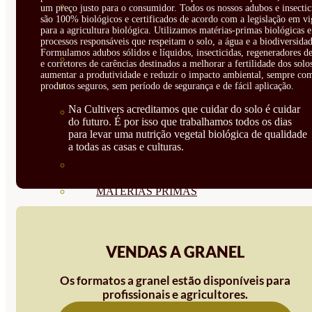
CORRECTORES DE
um preço justo para o consumidor. Todos os nossos adubos e insectic
são 100% biológicos e certificados de acordo com a legislação em vi
para a agricultura biológica. Utilizamos matérias-primas biológicas e
CARENCIAS
processos responsáveis que respeitam o solo, a água e a biodiversidad
Formulamos adubos sólidos e líquidos, insecticidas, regeneradores de
ENRAIZANTES
e corretores de carências destinados a melhorar a fertilidade dos solo
aumentar a produtividade e reduzir o impacto ambiental, sempre co
MADURACIÓN Y ENGORDE
produtos seguros, sem período de segurança e de fácil aplicação.
Na Cultivers acreditamos que cuidar do solo é cuidar
REGENERADORES DEL
do futuro. É por isso que trabalhamos todos os dias
para levar uma nutrição vegetal biológica de qualidade
SUELO
a todas as casas e culturas.
ÁCIDOS HÚMICOS
MATERIAS PRIMAS
PROTECCIÓN CULTIVOS Y
PLANTAS
VENDAS A GRANEL
PLANTAS INTERIOR
Os formatos a granel estão disponíveis para
profissionais e agricultores.
GROWPUNCH