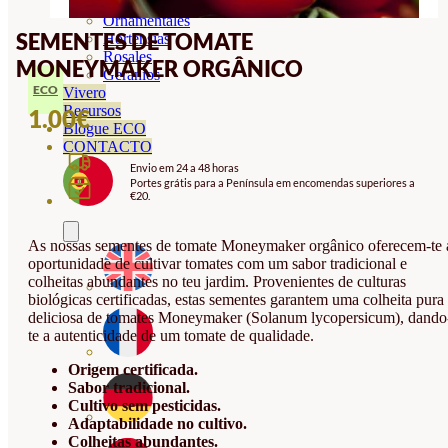
Orquideas
Ornamentales
SEMENTES DE TOMATE
Hortensias
Rosales
MONEYMAKER ORGÂNICO
Geranios
ECO
Vivero
Recursos
1.00
€
Blogue ECO
CONTACTO
Envio em 24 a 48 horas
Portes grátis para a Península em encomendas superiores a
€20.
As nossas sementes de tomate Moneymaker orgânico oferecem-te 
oportunidade de cultivar tomates com um sabor tradicional e
colheitas abundantes no teu jardim. Provenientes de culturas
biológicas certificadas, estas sementes garantem uma colheita pura
deliciosa de tomates Moneymaker (Solanum lycopersicum), dando
te a autenticidade de um tomate de qualidade.
Origem certificada.
Sabor tradicional.
Cultivo sem pesticidas.
Adaptabilidade no cultivo.
Colheitas abundantes.