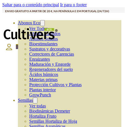
Saltar para o conteúdo principal
Ir para o footer
ENVIO GRATUITO A PARTIR DE 20 €, NA PENÍNSULA E EM PORTUGAL (24/72H)
Abonos Eco
Ver Todos
Abonos Líquidos
Abonos Solidos
Bioestimulantes
0
Sustratos y decorativas
Correctores de Carencias
Enraizantes
Maduración y Engorde
Regeneradores del suelo
Ácidos húmicos
Materias primas
Protección Cultivos y Plantas
Plantas interior
GrowPunch
Semillas
Ver todas
Biodinámicas Demeter
Hortaliza Fruto
Semillas Hortaliza de Hoja
Semillas Aromáticas