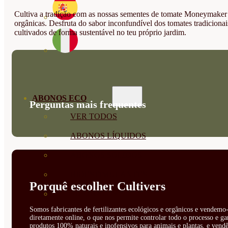
Cultiva a tradição com as nossas sementes de tomate Moneymaker
orgânicas. Desfruta do sabor inconfundível dos tomates tradicionai
cultivados de forma sustentável no teu próprio jardim.
ABONOS ECO
Perguntas mais frequentes
VER TODOS
ABONOS LÍQUIDOS
ABONOS SOLIDOS
BIOESTIMULANTES
Porquê escolher Cultivers
SUSTRATOS Y
Somos fabricantes de fertilizantes ecológicos e orgânicos e vendemo-
DECORATIVAS
diretamente online, o que nos permite controlar todo o processo e ga
produtos 100% naturais e inofensivos para animais e plantas, e vendê