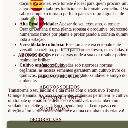
doçura e a acidez, este tomate é ideal para quem procura um
alternativa aos sabores tradicionais do tomate vermelho. O s
sabor complexo torna-o perfeito para ser o protagonista de
qualquer prato.
Alta Produtividade:
Apesar do seu exotismo, o tomate
Orange Banana é uma planta robusta e produtiva, oferecend
numerosos frutos por planta e prolongando a colheita durant
toda a estação.
Versatilidade culinária:
Este tomate é excecionalmente
versátil na cozinha, perfeito para comer fresco, em saladas, 
usado em molhos e conservas onde a sua cor e sabor podem
ABONOS ECO
realmente brilhar.
Cultivo orgânico:
Cultivadas sob rigorosas normas
VER TODOS
orgânicas, as nossas sementes garantem um cultivo livre de
químicos, proporcionando um produto saudável e amigo do
ABONOS LÍQUIDOS
ambiente.
ABONOS SOLIDOS
Transforma o teu jardim e a tua mesa com o exclusivo Tomate
Orange Banana. As nossas sementes orgânicas permitem-te cultiva
BIOESTIMULANTES
um tomate que não só é delicioso e saudável, mas também um
verdadeiro deleite visual. Encomenda hoje e dá um passo em
SUSTRATOS Y
direção a um jardim mais vibrante e a uma cozinha mais criativa!
DECORATIVAS