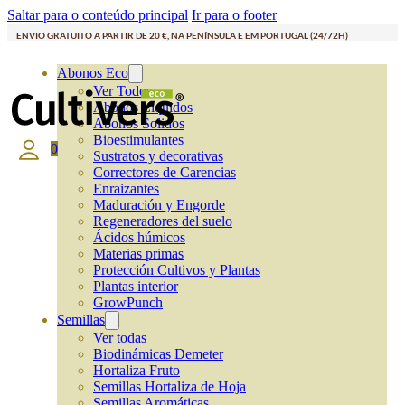
Saltar para o conteúdo principal
Ir para o footer
ENVIO GRATUITO A PARTIR DE 20 €, NA PENÍNSULA E EM PORTUGAL (24/72H)
Abonos Eco
Ver Todos
Abonos Líquidos
Abonos Solidos
Bioestimulantes
0
Sustratos y decorativas
Correctores de Carencias
Enraizantes
Maduración y Engorde
Regeneradores del suelo
Ácidos húmicos
Materias primas
Protección Cultivos y Plantas
Plantas interior
GrowPunch
Semillas
Ver todas
Biodinámicas Demeter
Hortaliza Fruto
Semillas Hortaliza de Hoja
Semillas Aromáticas