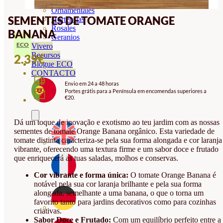
Orquideas
Ornamentales
SEMENTES DE TOMATE ORANGE
Hortensias
Rosales
BANANA
Geranios
ECO
Vivero
Recursos
2.39
€
Blogue ECO
CONTACTO
Envio em 24 a 48 horas
Portes grátis para a Península em encomendas superiores a
€20.
Dá um toque de inovação e exotismo ao teu jardim com as nossas
sementes de tomate Orange Banana orgânico. Esta variedade de
tomate distinta caracteriza-se pela sua forma alongada e cor laranja
vibrante, oferecendo uma textura firme e um sabor doce e frutado
que enriquecerá as tuas saladas, molhos e conservas.
Cor vibrante e forma única:
O tomate Orange Banana é
notável pela sua cor laranja brilhante e pela sua forma
alongada, semelhante a uma banana, o que o torna um
favorito tanto para jardins decorativos como para cozinhas
criativas.
Sabor Doce e Frutado:
Com um equilíbrio perfeito entre a