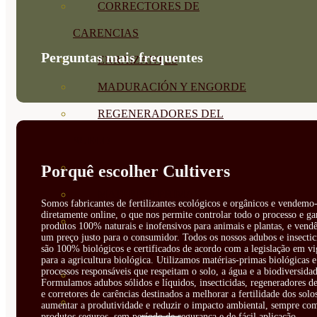
CORRECTORES DE
CARENCIAS
Perguntas mais frequentes
ENRAIZANTES
MADURACIÓN Y ENGORDE
REGENERADORES DEL
SUELO
ÁCIDOS HÚMICOS
Porquê escolher Cultivers
MATERIAS PRIMAS
Somos fabricantes de fertilizantes ecológicos e orgânicos e vendemo-
diretamente online, o que nos permite controlar todo o processo e ga
PROTECCIÓN CULTIVOS Y
produtos 100% naturais e inofensivos para animais e plantas, e vendê
um preço justo para o consumidor. Todos os nossos adubos e insectic
PLANTAS
são 100% biológicos e certificados de acordo com a legislação em vi
para a agricultura biológica. Utilizamos matérias-primas biológicas e
processos responsáveis que respeitam o solo, a água e a biodiversidad
PLANTAS INTERIOR
Formulamos adubos sólidos e líquidos, insecticidas, regeneradores de
e corretores de carências destinados a melhorar a fertilidade dos solo
GROWPUNCH
aumentar a produtividade e reduzir o impacto ambiental, sempre co
produtos seguros, sem período de segurança e de fácil aplicação.