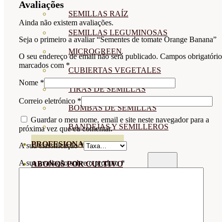
Avaliações
SEMILLAS RAÍZ
Ainda não existem avaliações.
SEMILLAS LEGUMINOSAS
Seja o primeiro a avaliar “Sementes de tomate Orange Banana”
MICROGREEN
O seu endereço de email não será publicado.
Campos obrigatório
marcados com
*
CUBIERTAS VEGETALES
Nome
*
TIRAS DE SEMILLAS
Correio eletrónico
*
BOMBAS DE SEMILLAS
Guardar o meu nome, email e site neste navegador para a
BANDEJAS Y SEMILLEROS
próxima vez que eu comentar.
PROFESIONALES
A sua classificação
*
A sua avaliação sobre o produto
*
ABONOS POR CULTIVO
VER TODOS
TOMATES
HUERTO