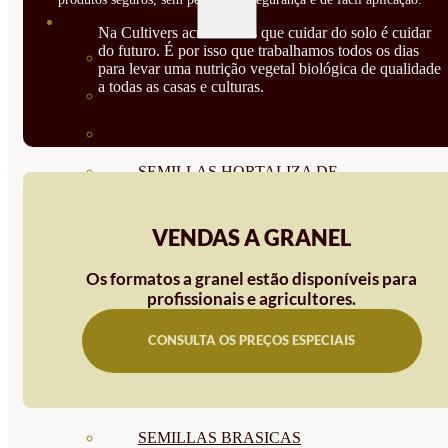
SEMILLAS
Na Cultivers acreditamos que cuidar do solo é cuidar
do futuro. É por isso que trabalhamos todos os dias
VER TODAS
para levar uma nutrição vegetal biológica de qualidade
a todas as casas e culturas.
BIODINÁMICAS DEMETER
HORTALIZA FRUTO
SEMILLAS HORTALIZA DE
HOJA
VENDAS A GRANEL
SEMILLAS AROMÁTICAS
Os formatos a granel estão disponíveis para
SEMILLAS FLORES
profissionais e agricultores.
SEMILLAS FLORES
CONSULTA OS PREÇOS ESPECIAIS
COMESTIBLES
SEMILLAS TRADICIONALES
SEMILLAS BRASICAS