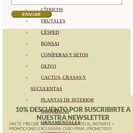
CÍTRICOS
FRUTALES
CÉSPED
BONSAI
CONÍFERAS Y SETOS
OLIVO
CACTUS, CRASAS Y
SUCULENTAS
PLANTAS DE INTERIOR
10% DESCUENTO POR SUSCRIBIRTE A
ORQUIDEAS
NUESTRA NEWSLETTER
ORNAMENTALES
ÚNETE Y RECIBE TU CÓDIGO DESCUENTO AL INSTANTE +
PROMOCIONES EXCLUSIVAS. CERO SPAM, ¡PROMETIDO!