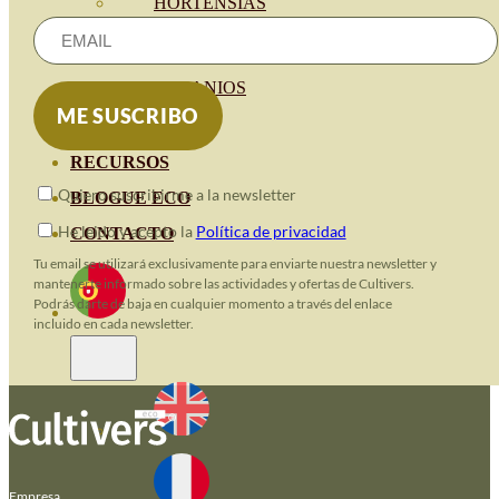
HORTENSIAS
ROSALES
GERANIOS
VIVERO
RECURSOS
Quiero suscribirme a la newsletter
BLOGUE ECO
He leido y acepto la
Política de privacidad
CONTACTO
Tu email se utilizará exclusivamente para enviarte nuestra newsletter y
mantenerte informado sobre las actividades y ofertas de Cultivers.
Podrás darte de baja en cualquier momento a través del enlace
incluido en cada newsletter.
Empresa