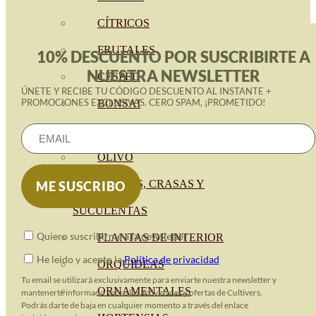
CÍTRICOS
FRUTALES
10% DESCUENTO POR SUSCRIBIRTE A
NUESTRA NEWSLETTER
CÉSPED
ÚNETE Y RECIBE TU CÓDIGO DESCUENTO AL INSTANTE +
PROMOCIONES EXCLUSIVAS. CERO SPAM, ¡PROMETIDO!
BONSAI
CONÍFERAS Y SETOS
OLIVO
CACTUS, CRASAS Y
SUCULENTAS
Quiero suscribirme a la newsletter
PLANTAS DE INTERIOR
He leido y acepto la
Política de privacidad
ORQUIDEAS
Tu email se utilizará exclusivamente para enviarte nuestra newsletter y
ORNAMENTALES
mantenerte informado sobre las actividades y ofertas de Cultivers.
Podrás darte de baja en cualquier momento a través del enlace