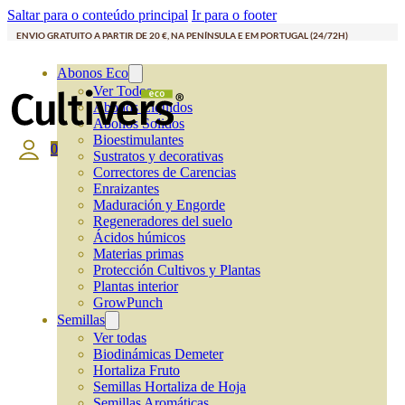
Saltar para o conteúdo principal
Ir para o footer
ENVIO GRATUITO A PARTIR DE 20 €, NA PENÍNSULA E EM PORTUGAL (24/72H)
Abonos Eco
Ver Todos
Abonos Líquidos
Abonos Solidos
Bioestimulantes
0
Sustratos y decorativas
Correctores de Carencias
Enraizantes
Maduración y Engorde
Regeneradores del suelo
Ácidos húmicos
Materias primas
Protección Cultivos y Plantas
Plantas interior
GrowPunch
Semillas
Ver todas
Biodinámicas Demeter
Hortaliza Fruto
Semillas Hortaliza de Hoja
Semillas Aromáticas