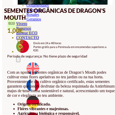
Orquideas
Ornamentales
SEMENTES ORGÂNICAS DE DRAGON’S
Hortensias
Rosales
MOUTH
Geranios
ECO
Vivero
Recursos
1.00
€
Blogue ECO
CONTACTO
Envio em 24 a 48 horas
Portes grátis para a Península em encomendas superiores a
€20.
Período de segurança: No tiene plazo de seguridad
Com as nossas sementes orgânicas de Dragon’s Mouth podes
cultivar estas flores apelativas no teu jardim ou na tua horta.
Provenientes de um cultivo orgânico certificado, estas sementes
garantem que podes desfrutar da beleza requintada da Antirrhinum
majus de uma forma sustentável e natural, acrescentando um toque
de cor e elegância ao teu ambiente.
Origem certificada.
Flores vibrantes e majestosas.
Agricultura biológica e responsável.