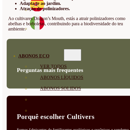
Adapta-te ao jardim.
Atração de polinizadores.
Ao cultivares Dragon’s Mouth, estás a atrair polinizadores como
abelhas e borboletas, contribuindo para a biodiversidade do teu
ambiente.
ABONOS ECO
VER TODOS
Perguntas mais frequentes
ABONOS LÍQUIDOS
ABONOS SOLIDOS
BIOESTIMULANTES
SUSTRATOS Y
Porquê escolher Cultivers
DECORATIVAS
Somos fabricantes de fertilizantes ecológicos e orgânicos e vendemo-