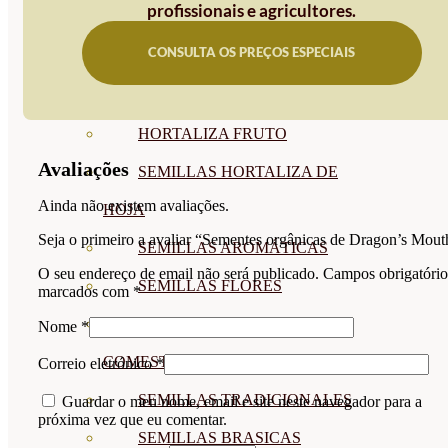
profissionais e agricultores.
SEMILLAS
CONSULTA OS PREÇOS ESPECIAIS
VER TODAS
BIODINÁMICAS DEMETER
HORTALIZA FRUTO
Avaliações
SEMILLAS HORTALIZA DE
Ainda não existem avaliações.
HOJA
Seja o primeiro a avaliar “Sementes orgânicas de Dragon’s Mout
SEMILLAS AROMÁTICAS
O seu endereço de email não será publicado.
Campos obrigatório
SEMILLAS FLORES
marcados com
*
SEMILLAS FLORES
Nome
*
COMESTIBLES
Correio eletrónico
*
SEMILLAS TRADICIONALES
Guardar o meu nome, email e site neste navegador para a
próxima vez que eu comentar.
SEMILLAS BRASICAS