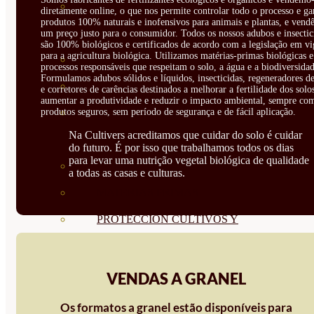
CORRECTORES DE
diretamente online, o que nos permite controlar todo o processo e ga
produtos 100% naturais e inofensivos para animais e plantas, e vendê
CARENCIAS
um preço justo para o consumidor. Todos os nossos adubos e insectic
são 100% biológicos e certificados de acordo com a legislação em vi
para a agricultura biológica. Utilizamos matérias-primas biológicas e
ENRAIZANTES
processos responsáveis que respeitam o solo, a água e a biodiversidad
Formulamos adubos sólidos e líquidos, insecticidas, regeneradores de
MADURACIÓN Y ENGORDE
e corretores de carências destinados a melhorar a fertilidade dos solo
aumentar a produtividade e reduzir o impacto ambiental, sempre co
produtos seguros, sem período de segurança e de fácil aplicação.
REGENERADORES DEL
Na Cultivers acreditamos que cuidar do solo é cuidar
SUELO
do futuro. É por isso que trabalhamos todos os dias
para levar uma nutrição vegetal biológica de qualidade
ÁCIDOS HÚMICOS
a todas as casas e culturas.
MATERIAS PRIMAS
PROTECCIÓN CULTIVOS Y
PLANTAS
PLANTAS INTERIOR
VENDAS A GRANEL
GROWPUNCH
Os formatos a granel estão disponíveis para