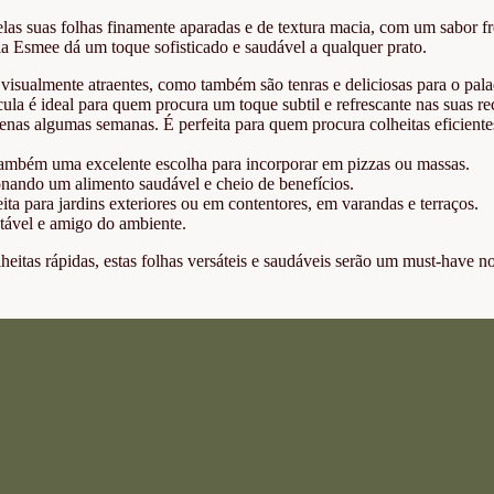
pelas suas folhas finamente aparadas e de textura macia, com um sabor f
la Esmee dá um toque sofisticado e saudável a qualquer prato.
isualmente atraentes, como também são tenras e deliciosas para o pala
la é ideal para quem procura um toque subtil e refrescante nas suas rec
enas algumas semanas. É perfeita para quem procura colheitas eficiente
também uma excelente escolha para incorporar em pizzas ou massas.
ionando um alimento saudável e cheio de benefícios.
ita para jardins exteriores ou em contentores, em varandas e terraços.
ntável e amigo do ambiente.
olheitas rápidas, estas folhas versáteis e saudáveis serão um must-have n