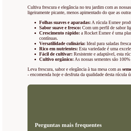
Cultiva frescura e elegância no teu jardim com as nossa
ligeiramente picante, menos apimentado do que as outras
Folhas suaves e aparadas:
A rúcula Esmee produz
Sabor suave e fresco:
Com um perfil de sabor lig
Crescimento rápido:
a Rocket Esmee é uma planta
contínuas.
Versatilidade culinária:
Ideal para saladas fres
Rico em nutrientes:
Esta variedade é uma excelen
Fácil de cultivar:
Resistente e adaptável, esta rú
Cultivo orgânico:
As nossas sementes são 100% or
Leva frescura, sabor e elegância à tua mesa com as
seme
- encomenda hoje e desfruta da qualidade desta rúcula ú
Perguntas mais frequentes