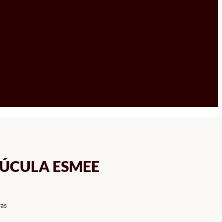
RÚCULA ESMEE
ras