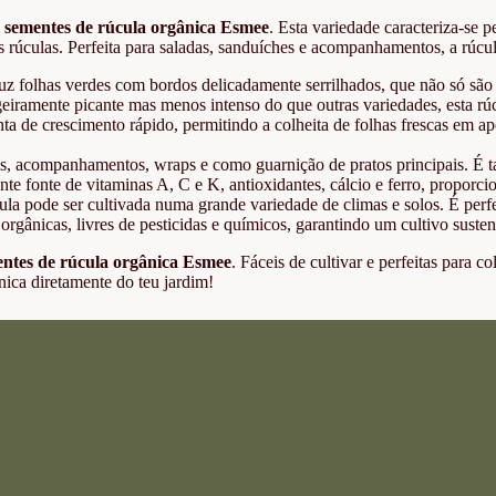
s
sementes de rúcula orgânica Esmee
. Esta variedade caracteriza-se 
 rúculas. Perfeita para saladas, sanduíches e acompanhamentos, a rúcu
 folhas verdes com bordos delicadamente serrilhados, que não só são v
eiramente picante mas menos intenso do que outras variedades, esta rúcu
 de crescimento rápido, permitindo a colheita de folhas frescas em ap
cas, acompanhamentos, wraps e como guarnição de pratos principais. É 
te fonte de vitaminas A, C e K, antioxidantes, cálcio e ferro, proporc
cula pode ser cultivada numa grande variedade de climas e solos. É perfe
gânicas, livres de pesticidas e químicos, garantindo um cultivo suste
ntes de rúcula orgânica Esmee
. Fáceis de cultivar e perfeitas para c
nica diretamente do teu jardim!