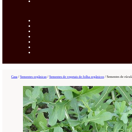
Casa
/
Sementes orgânicas
/
Sementes de vegetais de folha orgânicos
/
Sementes de rúcu