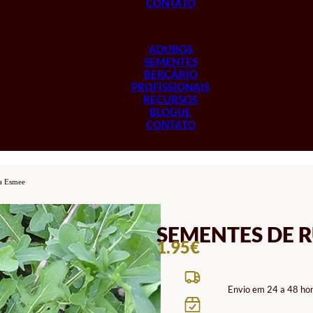
CONTATO
ADUBOS
SEMENTES
BERÇÁRIO
PROFISSIONAIS
RECURSOS
BLOGUE
CONTATO
la Esmee
SEMENTES DE 
1.95
€
Envio em 24 a 48 ho