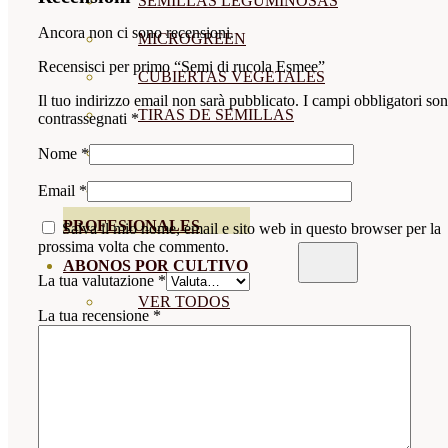
SEMILLAS LEGUMINOSAS
Ancora non ci sono recensioni.
MICROGREEN
Recensisci per primo “Semi di rucola Esmee”
CUBIERTAS VEGETALES
Il tuo indirizzo email non sarà pubblicato.
I campi obbligatori so
TIRAS DE SEMILLAS
contrassegnati
*
BOMBAS DE SEMILLAS
Nome
*
BANDEJAS Y SEMILLEROS
Email
*
PROFESIONALES
Salva il mio nome, email e sito web in questo browser per la
prossima volta che commento.
ABONOS POR CULTIVO
La tua valutazione
*
VER TODOS
La tua recensione
*
TOMATES
HUERTO
CÍTRICOS