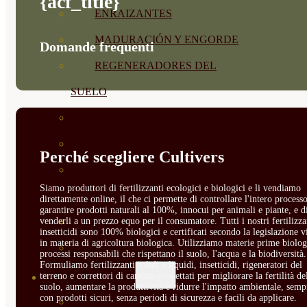
{acf_title}
ENRAIZANTES
MADURACIÓN Y ENGORDE
Domande frequenti
REGENERADORES DEL
SUELO
ÁCIDOS HÚMICOS
MATERIAS PRIMAS
Perché scegliere Cultivers
PROTECCIÓN CULTIVOS Y
Siamo produttori di fertilizzanti ecologici e biologici e li vendiamo
PLANTAS
direttamente online, il che ci permette di controllare l'intero processo
garantire prodotti naturali al 100%, innocui per animali e piante, e d
venderli a un prezzo equo per il consumatore. Tutti i nostri fertilizza
PLANTAS INTERIOR
insetticidi sono 100% biologici e certificati secondo la legislazione v
in materia di agricoltura biologica. Utilizziamo materie prime biolog
GROWPUNCH
processi responsabili che rispettano il suolo, l'acqua e la biodiversità.
Formuliamo fertilizzanti solidi e liquidi, insetticidi, rigeneratori del
terreno e correttori di carenze progettati per migliorare la fertilità de
SEMILLAS
suolo, aumentare la produttività e ridurre l'impatto ambientale, semp
con prodotti sicuri, senza periodi di sicurezza e facili da applicare.
VER TODAS