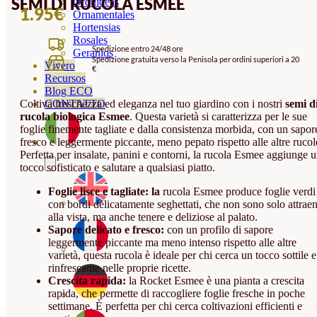
SEMI DI RUCOLA ESMEE
Orquideas
1.95
€
Ornamentales
Hortensias
Rosales
Spedizione entro 24/48 ore
Geranios
Spedizione gratuita verso la Penisola per ordini superiori a 20
Vivero
€
Recursos
Blog ECO
Coltiva freschezza ed eleganza nel tuo giardino con i nostri
semi d
CONTATTO
rucola biologica Esmee
. Questa varietà si caratterizza per le sue
foglie finemente tagliate e dalla consistenza morbida, con un sapor
fresco e leggermente piccante, meno pepato rispetto alle altre rucol
Perfetta per insalate, panini e contorni, la rucola Esmee aggiunge 
tocco sofisticato e salutare a qualsiasi piatto.
Foglie lisce e tagliate: la
rucola Esmee produce foglie verdi
con bordi delicatamente seghettati, che non sono solo attraen
alla vista, ma anche tenere e deliziose al palato.
Sapore delicato e fresco:
con un profilo di sapore
leggermente piccante ma meno intenso rispetto alle altre
varietà, questa rucola è ideale per chi cerca un tocco sottile e
rinfrescante nelle proprie ricette.
Crescita rapida:
la Rocket Esmee è una pianta a crescita
rapida, che permette di raccogliere foglie fresche in poche
settimane. È perfetta per chi cerca coltivazioni efficienti e