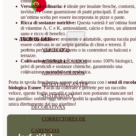
continue.
Versatilità culinaria: è
ideale per insalate fresche, contorni,
involucri e come guarnizione di piatti principali. È anche
un’ottima scelta per essere incorporata in pizze o paste.
Ricca di sostanze nutritive:
Questa varietà è un’ottima fon
di vitamine A, C e K, antiossidanti, calcio e ferro, un alimen
sano e ricco di benefici.
ABONOS ECO
Facile da coltivare:
resistente e adattabile, questa rucola pu
essere coltivata in un’ampia gamma di climi e terreni. È
VER TODOS
perfetta per giardini all’aperto o in contenitori su balconi e
terrazze.
Coltivazione biologica:
i nostri semi sono 100% biologici,
ABONOS LÍQUIDOS
privi di pesticidi e sostanze chimiche, garantendo una
coltivazione sostenibile ed ecologica.
ABONOS SOLIDOS
Porta in tavola freschezza, sapore ed eleganza con i
semi di rucol
BIOESTIMULANTES
biologica Esmee
. Facili da coltivare e perfette per un raccolto
veloce, queste foglie versatili e salutari non potranno mancare nel
SUSTRATOS Y
tuo giardino: ordina oggi stesso e goditi la qualità di questa rucola
unica direttamente dal tuo giardino!
DECORATIVAS
CORRECTORES DE
CARENCIAS