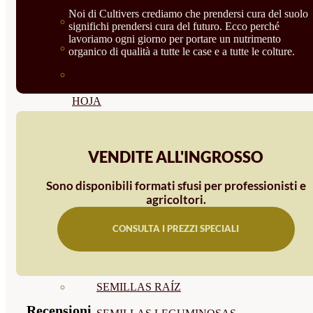
Noi di Cultivers crediamo che prendersi cura del suolo
BIODINÁMICAS DEMETER
significhi prendersi cura del futuro. Ecco perché
lavoriamo ogni giorno per portare un nutrimento
HORTALIZA FRUTO
organico di qualità a tutte le case e a tutte le colture.
SEMILLAS HORTALIZA DE
HOJA
SEMILLAS AROMÁTICAS
VENDITE ALL'INGROSSO
SEMILLAS FLORES
SEMILLAS FLORES
Sono disponibili formati sfusi per professionisti e
agricoltori.
COMESTIBLES
CONSULTA I PREZZI SPECIALI
SEMILLAS TRADICIONALES
SEMILLAS BRASICAS
SEMILLAS RAÍZ
Recensioni