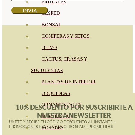
FRUTALES
CÉSPED
BONSAI
CONÍFERAS Y SETOS
OLIVO
CACTUS, CRASAS Y
SUCULENTAS
PLANTAS DE INTERIOR
ORQUIDEAS
ORNAMENTALES
10% DESCUENTO POR SUSCRIBIRTE A
NUESTRA NEWSLETTER
HORTENSIAS
ÚNETE Y RECIBE TU CÓDIGO DESCUENTO AL INSTANTE +
PROMOCIONES EXCLUSIVAS. CERO SPAM, ¡PROMETIDO!
ROSALES