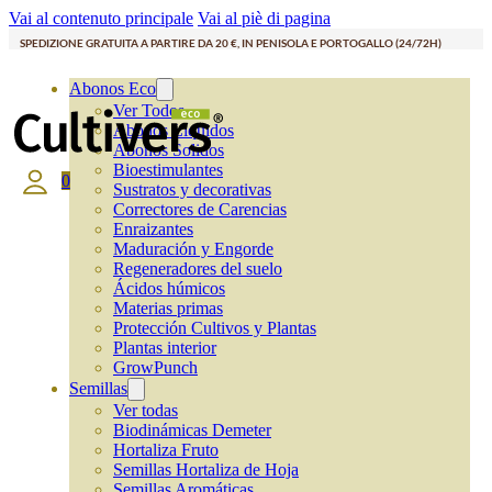
Vai al contenuto principale
Vai al piè di pagina
SPEDIZIONE GRATUITA A PARTIRE DA 20 €, IN PENISOLA E PORTOGALLO (24/72H)
Abonos Eco
Ver Todos
Abonos Líquidos
Abonos Solidos
Bioestimulantes
0
Sustratos y decorativas
Correctores de Carencias
Enraizantes
Maduración y Engorde
Regeneradores del suelo
Ácidos húmicos
Materias primas
Protección Cultivos y Plantas
Plantas interior
GrowPunch
Semillas
Ver todas
Biodinámicas Demeter
Hortaliza Fruto
Semillas Hortaliza de Hoja
Semillas Aromáticas