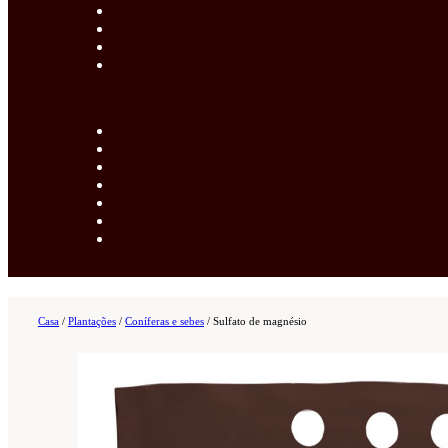
Casa
/
Plantações
/
Coníferas e sebes
/
Sulfato de magnésio