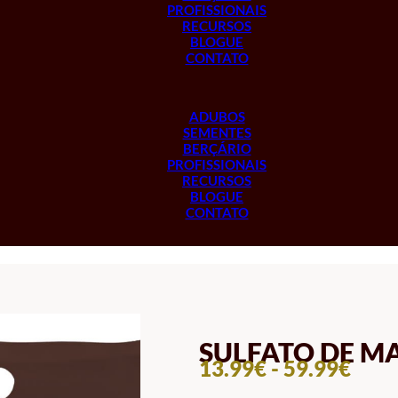
PROFISSIONAIS
RECURSOS
BLOGUE
CONTATO
ADUBOS
SEMENTES
BERÇÁRIO
PROFISSIONAIS
RECURSOS
BLOGUE
CONTATO
SULFATO DE M
INT
13.99
€
-
59.99
€
DE