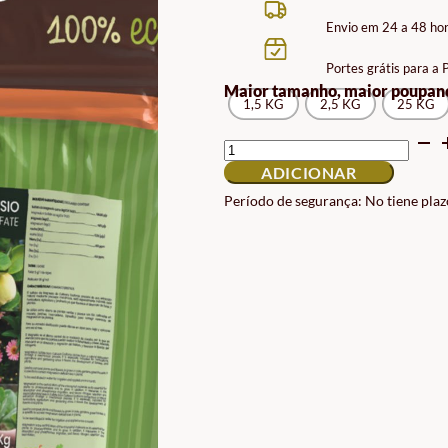
PRE
Envio em 24 a 48 ho
13.9
Portes grátis para a
A
Maior tamanho, maior poupan
1,5 KG
2,5 KG
59.9
25 KG
QUANTIDADE
DE
ADICIONAR
SULFATO
DE
Período de segurança: No tiene plaz
MAGNÉSIO