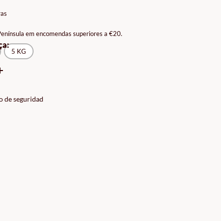
ÇOS:
ras
9€
 Península em encomendas superiores a €20.
ça:
9€
5 KG
o de seguridad