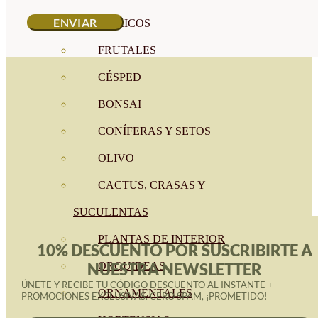
CÍTRICOS
FRUTALES
CÉSPED
BONSAI
CONÍFERAS Y SETOS
OLIVO
CACTUS, CRASAS Y
SUCULENTAS
PLANTAS DE INTERIOR
10% DESCUENTO POR SUSCRIBIRTE A
NUESTRA NEWSLETTER
ORQUIDEAS
ÚNETE Y RECIBE TU CÓDIGO DESCUENTO AL INSTANTE +
ORNAMENTALES
PROMOCIONES EXCLUSIVAS. CERO SPAM, ¡PROMETIDO!