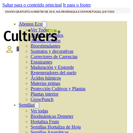
Saltar para o conteúdo principal
Ir para o footer
ENVIO GRATUITO A PARTIR DE 20 €, NA PENÍNSULA E EM PORTUGAL (24/72H)
Abonos Eco
Ver Todos
Abonos Líquidos
Abonos Solidos
Bioestimulantes
0
Sustratos y decorativas
Correctores de Carencias
Enraizantes
Maduración y Engorde
Regeneradores del suelo
Ácidos húmicos
Materias primas
Protección Cultivos y Plantas
Plantas interior
GrowPunch
Semillas
Ver todas
Biodinámicas Demeter
Hortaliza Fruto
Semillas Hortaliza de Hoja
Semillas Aromáticas