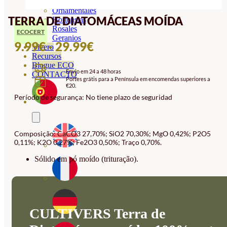
Orquideas
Ornamentales
TERRA DE DIATOMÁCEAS MOÍDA
Hortensias
Rosales
ECOCERT
Geranios
INTERVALO
9.99
€
-
29.99
€
Vivero
Recursos
DE
Blogue ECO
Envio em 24 a 48 horas
PREÇOS:
CONTACTO
Portes grátis para a Península em encomendas superiores a
€20.
9.99€
Período de segurança: No tiene plazo de seguridad
A
29.99€
Composição: CaCO3 27,70%; SiO2 70,30%; MgO 0,42%; P2O5
0,11%; K2O 0,27%; Fe2O3 0,50%; Traço 0,70%.
Sólido em pó moído (trituração).
CULTIVERS Terra de