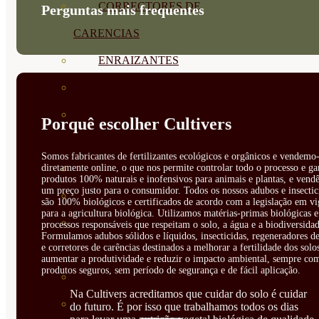
CORRECTORES DE
Perguntas mais frequentes
CARENCIAS
ENRAIZANTES
MADURACIÓN Y ENGORDE
REGENERADORES DEL
Porquê escolher Cultivers
SUELO
Somos fabricantes de fertilizantes ecológicos e orgânicos e vendemo-
ÁCIDOS HÚMICOS
diretamente online, o que nos permite controlar todo o processo e ga
produtos 100% naturais e inofensivos para animais e plantas, e vendê
um preço justo para o consumidor. Todos os nossos adubos e insectic
MATERIAS PRIMAS
são 100% biológicos e certificados de acordo com a legislação em vi
para a agricultura biológica. Utilizamos matérias-primas biológicas e
PROTECCIÓN CULTIVOS Y
processos responsáveis que respeitam o solo, a água e a biodiversidad
Formulamos adubos sólidos e líquidos, insecticidas, regeneradores de
e corretores de carências destinados a melhorar a fertilidade dos solo
PLANTAS
aumentar a produtividade e reduzir o impacto ambiental, sempre co
produtos seguros, sem período de segurança e de fácil aplicação.
PLANTAS INTERIOR
Na Cultivers acreditamos que cuidar do solo é cuidar
GROWPUNCH
do futuro. É por isso que trabalhamos todos os dias