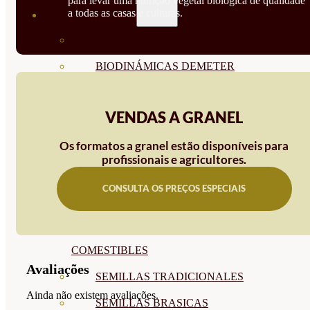
para levar uma nutrição vegetal biológica de qualidade
a todas as casas e culturas.
SEMILLAS
VER TODAS
BIODINÁMICAS DEMETER
HORTALIZA FRUTO
VENDAS A GRANEL
SEMILLAS HORTALIZA DE
HOJA
Os formatos a granel estão disponíveis para
profissionais e agricultores.
SEMILLAS AROMÁTICAS
CONSULTA OS PREÇOS ESPECIAIS
SEMILLAS FLORES
SEMILLAS FLORES
COMESTIBLES
Avaliações
SEMILLAS TRADICIONALES
Ainda não existem avaliações.
SEMILLAS BRASICAS