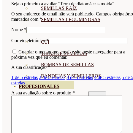
Seja o primeiro a avaliar “Terra de diatomáceas moída”
SEMILLAS RAÍZ
O seu endereço de email não será publicado.
Campos obrigatório
marcados com
*
SEMILLAS LEGUMINOSAS
Nome
*
MICROGREEN
Correio eletrónico
*
CUBIERTAS VEGETALES
Guardar o meu nome, email e site neste navegador para a
TIRAS DE SEMILLAS
próxima vez que eu comentar.
BOMBAS DE SEMILLAS
A sua classificação
*
BANDEJAS Y SEMILLEROS
1 de 5 estrelas
2 de 5 estrelas
3 de 5 estrelas
4 de 5 estrelas
5 de 
estrelas
PROFESIONALES
A sua avaliação sobre o produto
*
ABONOS POR CULTIVO
VER TODOS
TOMATES
HUERTO