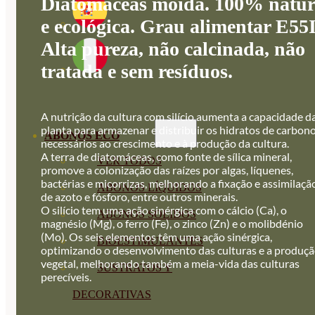
Diatomáceas moída. 100% natur
e ecológica. Grau alimentar E55
Alta pureza, não calcinada, não
tratada e sem resíduos.
A nutrição da cultura com silício aumenta a capacidade d
planta para armazenar e distribuir os hidratos de carbon
ABONOS ECO
necessários ao crescimento e à produção da cultura.
A terra de diatomáceas, como fonte de sílica mineral,
VER TODOS
promove a colonização das raízes por algas, líquenes,
bactérias e micorrizas, melhorando a fixação e assimilaçã
ABONOS LÍQUIDOS
de azoto e fósforo, entre outros minerais.
O silício tem uma ação sinérgica com o cálcio (Ca), o
ABONOS SOLIDOS
magnésio (Mg), o ferro (Fe), o zinco (Zn) e o molibdénio
(Mo). Os seis elementos têm uma ação sinérgica,
BIOESTIMULANTES
optimizando o desenvolvimento das culturas e a produç
vegetal, melhorando também a meia-vida das culturas
SUSTRATOS Y
perecíveis.
DECORATIVAS